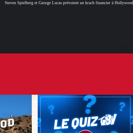
orge Lucas prévoient un krach financier à Hollywood
[QUIZ] Citations politi