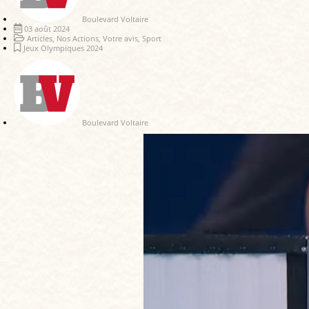
Boulevard Voltaire
03 août 2024
Articles
,
Nos Actions
,
Votre avis
,
Sport
Jeux Olympiques 2024
Boulevard Voltaire