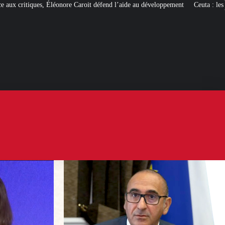
roit défend l’aide au développement
Ceuta : les
« ingérences étrangères »
pou