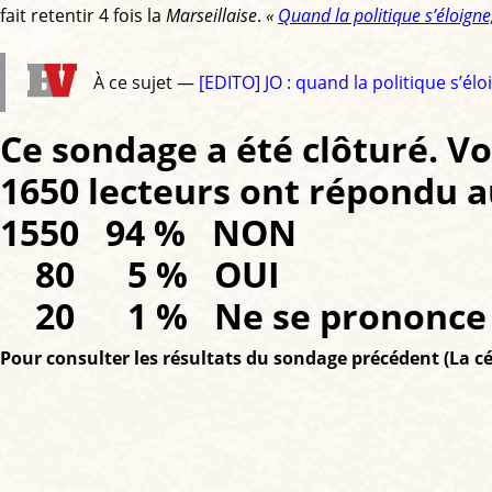
fait retentir 4 fois la
Marseillaise
.
«
Quand la politique s’éloigne
À ce sujet —
[EDITO] JO : quand la politique s’él
Ce sondage a été clôturé. Voi
1650 lecteurs ont répondu 
1550 94 % NON
80 5 % OUI
20 1 % Ne se prononce 
Pour consulter les résultats du sondage précédent (La cér