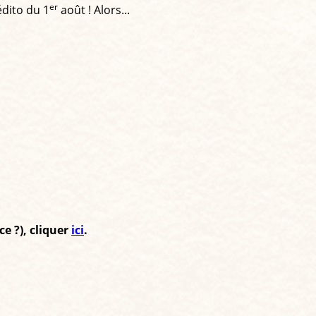
er
édito du 1
août ! Alors...
e ?), cliquer
ici
.