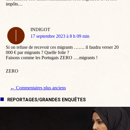
impôts…
INDIGOT
dit
17 septembre 2023 à 8 h 09 min
:
Si on refuse de recevoir ces migrants ……. il faudra verser 20
000 € par migrants ? Quelle folie ?
Faisons comme les Portugais ZERO ….migrants !
ZERO
Navigation de commentaire
← Commentaires plus anciens
REPORTAGES/GRANDES ENQUÊTES