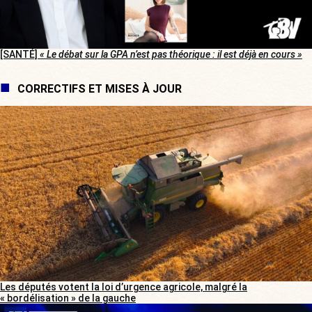
[SANTÉ]
« Le débat sur la GPA n’est pas théorique : il est déjà en cours »
CORRECTIFS ET MISES À JOUR
Les députés votent la loi d’urgence agricole, malgré la
« bordélisation » de la gauche