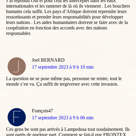
J’ai répondu Oui et pour cela les intercepter dans les eaux
internationales et les ramener de là où ils viennent . Les boucliers
humains cela suffit. Les pays d’Afrique doivent reprendre leurs
ressortissants et prendre leurs responsabilités pour développer
leurs nations . Les aides humanitaires doivent se faire avec de la
coopération en fonction des accords avec des nations
responsables
Joel BERNARD
dit
17 septembre 2023 à 9 h 10 min
:
La question ne se pose même pas, personne ne rentre, tout le
monde s’en va. Ça suffit de tergiverser avec cette invasion.
François47
dit
17 septembre 2023 à 9 h 06 min
:
Ces gens be sont pas arrivés à Lampedusa tout soudainement. Ils
sont partis de quelque part. Comment se fait-il que FRONTEX