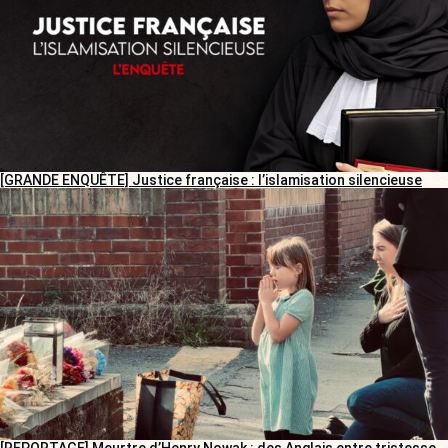
[GRANDE ENQUÊTE] Justice française : l’islamisation silencieuse
[REPORTAGE] Meurtre d’Henry Nowak : des Anglais entre tristesse