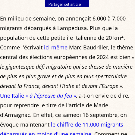
Partager cet article
En milieu de semaine, on annonçait 6.000 à 7.000
migrants débarqués à Lampedusa. Plus que la
2
population de cette petite île italienne de 20 km
.
Comme l'écrivait
ici même
Marc Baudriller, le thème
central des élections européennes de 2024 est bien
«
le gigantesque défi migratoire qui se dresse de manière
de plus en plus grave et de plus en plus spectaculaire
devant la France, devant l’Italie et devant l’Europe »
.
Une Italie
« à l'épreuve du feu »
, a-t-on envie de dire,
pour reprendre le titre de l'article de Marie
d'Armagnac. En effet, ce samedi 16 septembre, on
évoque maintenant
le chiffre de 11.000 migrants
débarqués en moins d'une semaine
. Comment ne