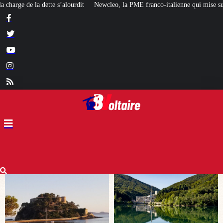
a PME franco-italienne qui mise sur l’avenir du « mini nucléaire »
Face aux