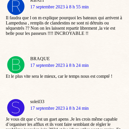
RBATI
dit
17 septembre 2023 à 8 h 55 min
:
Il faudra que l on m explique pourquoi les bateaux qui arrivent à
Lampedusa , remplis de clandestins ne sont ni détruits ou
séquestrés ?? Non on les laissent repartir librement ,la vie est
belle pour les passeurs !!!! INCROYABLE !!
BRAQUE
dit
17 septembre 2023 à 8 h 24 min
:
Et le plus vite sera le mieux, car le temps nous est compté !
soleil33
dit
17 septembre 2023 à 8 h 24 min
:
Je vous dit que c’est un guet apens .Je les crois même capable
d’organiser les afflux et ils vont faire semblant de règler le