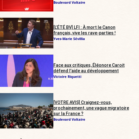
Boulevard Voltaire
[L’ÉTÉ BV] LFI : À mort le Canon
français, vive les rave-parties !
Yves-Marie Sévillia
Face aux critiques, Éléonore Caroit
défend l’aide au développement
Victoire Riquetti
[VOTRE AVIS] Craignez-vous,
prochainement, une vague migratoire
sur la France ?
Boulevard Voltaire