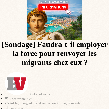
[Sondage] Faudra-t-il employer
la force pour renvoyer les
migrants chez eux ?
Boulevard Voltaire
16 septembre 2023
Articles
,
Immigration et diversité
,
Nos Actions
,
Votre avis
Lampedusa