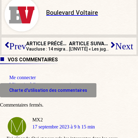
Boulevard Voltaire
ARTICLE PRÉCÉDENT
ARTICLE SUIVANT
Prev
Next
Vaucluse : 14 migrants montés à Vintimille retrouvés dans un semi-remorque
[L’INVITÉ] « Les juges du SM sont des révolutionnaires chamarrés d’hermine »
VOS COMMENTAIRES
Me connecter
M'inscrire à l'espace commentaire
Charte d'utilisation des commentaires
Commentaires fermés.
MX2
dit
17 septembre 2023 à 9 h 15 min
: