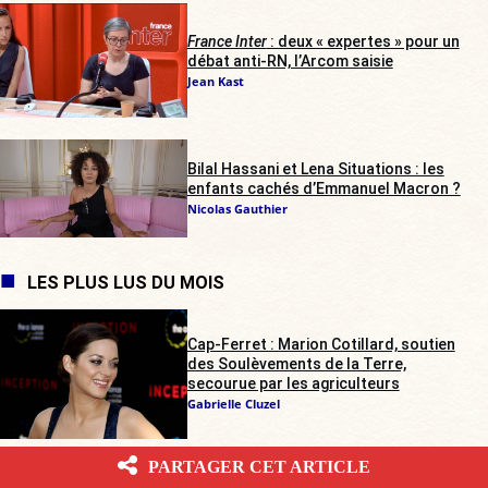
France Inter
: deux « expertes » pour un
débat anti-RN, l’Arcom saisie
Jean Kast
Bilal Hassani et Lena Situations : les
enfants cachés d’Emmanuel Macron ?
Nicolas Gauthier
LES PLUS LUS DU MOIS
Cap-Ferret : Marion Cotillard, soutien
des Soulèvements de la Terre,
secourue par les agriculteurs
Gabrielle Cluzel
PARTAGER CET ARTICLE
Trouble à l’Assemblée : contrairement