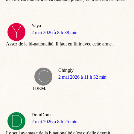
Yaya
dit
2 mai 2026 à 8 h 38 min
:
Assez de la bi-nationalité. Il faut en finir avec cette arme.
Chingly
dit
2 mai 2026 à 11 h 32 min
:
IDEM.
DomDom
dit
2 mai 2026 à 8 h 25 min
:
Le seul avantage de la binationalité c’est qu’elle devrait