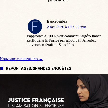
problèmes….
francedenbas
dit
2 mai 2026 à 10 h 22 min
:
J’approuve à 100%.Voir comment l’algéro franco
Zéribi,traite la France par rapport à l’Algérie…
l’inverse en ferait un Sansal bis.
Navigation de commentaire
Nouveaux commentaires →
REPORTAGES/GRANDES ENQUÊTES