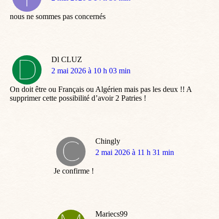
:
nous ne sommes pas concernés
Dl CLUZ
dit
2 mai 2026 à 10 h 03 min
:
On doit être ou Français ou Algérien mais pas les deux !! A
supprimer cette possibilité d’avoir 2 Patries !
Chingly
dit
2 mai 2026 à 11 h 31 min
:
Je confirme !
Mariecs99