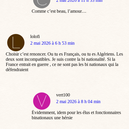
dit
2 mai 2026 à 11 h 33 min
:
Comme c’est beau, l’amour…
lolofi
dit
2 mai 2026 à 6 h 53 min
:
Choisir c’est renoncer. Ou tu es Français, ou tu es Algériens. Les
deux sont incompatibles. Je suis contre la bi nationalité. Si la
France entrait en guerre , ce ne sont pas les bi nationaux qui la
défendraient
vert100
dit
2 mai 2026 à 8 h 04 min
:
Évidemment, idem pour les élus et fonctionnaires
binationaux une hérsie