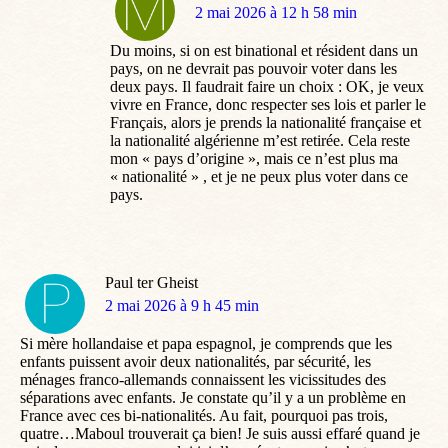
dit
2 mai 2026 à 12 h 58 min
:
Du moins, si on est binational et résident dans un
pays, on ne devrait pas pouvoir voter dans les
deux pays. Il faudrait faire un choix : OK, je veux
vivre en France, donc respecter ses lois et parler le
Français, alors je prends la nationalité française et
la nationalité algérienne m’est retirée. Cela reste
mon « pays d’origine », mais ce n’est plus ma
« nationalité » , et je ne peux plus voter dans ce
pays.
Paul ter Gheist
dit
2 mai 2026 à 9 h 45 min
:
Si mère hollandaise et papa espagnol, je comprends que les
enfants puissent avoir deux nationalités, par sécurité, les
ménages franco-allemands connaissent les vicissitudes des
séparations avec enfants. Je constate qu’il y a un problème en
France avec ces bi-nationalités. Au fait, pourquoi pas trois,
quatre…Maboul trouverait ça bien! Je suis aussi effaré quand je