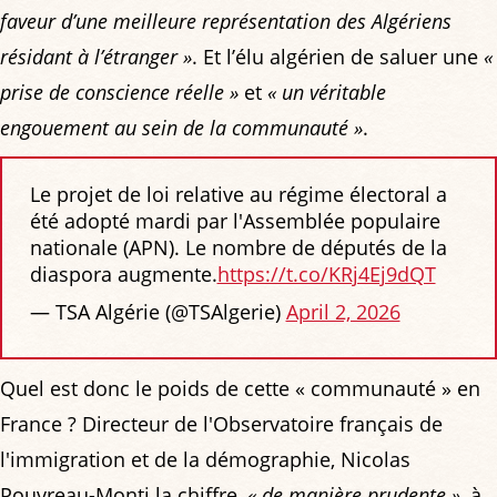
faveur d’une meilleure représentation des Algériens
résidant à l’étranger »
. Et l’élu algérien de saluer une
«
prise de conscience réelle »
et
« un véritable
engouement au sein de la communauté »
.
Le projet de loi relative au régime électoral a
été adopté mardi par l'Assemblée populaire
nationale (APN). Le nombre de députés de la
diaspora augmente.
https://t.co/KRj4Ej9dQT
— TSA Algérie (@TSAlgerie)
April 2, 2026
Quel est donc le poids de cette « communauté » en
France ? Directeur de l'Observatoire français de
l'immigration et de la démographie, Nicolas
Pouvreau-Monti la chiffre,
« de manière prudente »
, à