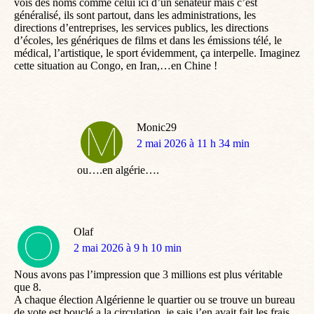
vois des noms comme celui ici d’un sénateur mais c’est
généralisé, ils sont partout, dans les administrations, les
directions d’entreprises, les services publics, les directions
d’écoles, les génériques de films et dans les émissions télé, le
médical, l’artistique, le sport évidemment, ça interpelle. Imaginez
cette situation au Congo, en Iran,…en Chine !
Monic29
dit
2 mai 2026 à 11 h 34 min
:
ou….en algérie….
Olaf
dit
2 mai 2026 à 9 h 10 min
:
Nous avons pas l’impression que 3 millions est plus véritable
que 8.
A chaque élection Algérienne le quartier ou se trouve un bureau
de vote est bouclé a la circulation, je sais j’en avait fait les frais.