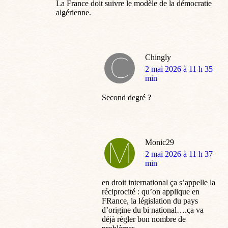
La France doit suivre le modèle de la démocratie
algérienne.
Chingly
dit
2 mai 2026 à 11 h 35
:
min
Second degré ?
Monic29
dit
2 mai 2026 à 11 h 37
:
min
en droit international ça s’appelle la
réciprocité : qu’on applique en
FRance, la législation du pays
d’origine du bi national….ça va
déjà régler bon nombre de