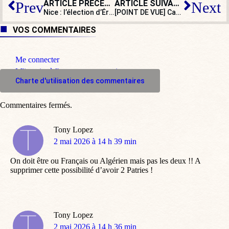
ARTICLE PRÉCÉDENT
ARTICLE SUIVANT
Prev
Next
Nice : l’élection d’Éric Ciotti inquiéterait la communauté LBGTQIA+++
[POINT DE VUE] Carcassonne : le maire RN tranche dans le vif et fait hurler la gauche
VOS COMMENTAIRES
Me connecter
M'inscrire à l'espace commentaire
Charte d'utilisation des commentaires
Commentaires fermés.
Tony Lopez
dit
2 mai 2026 à 14 h 39 min
:
On doit être ou Français ou Algérien mais pas les deux !! A
supprimer cette possibilité d’avoir 2 Patries !
Tony Lopez
dit
2 mai 2026 à 14 h 36 min