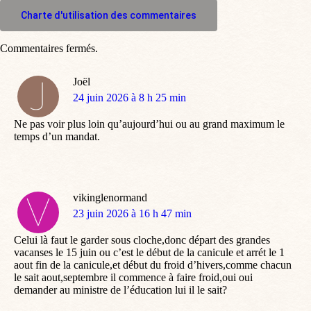
M'inscrire à l'espace commentaire
Charte d'utilisation des commentaires
Commentaires fermés.
Joël
dit
24 juin 2026 à 8 h 25 min
:
Ne pas voir plus loin qu’aujourd’hui ou au grand maximum le
temps d’un mandat.
vikinglenormand
dit
23 juin 2026 à 16 h 47 min
:
Celui là faut le garder sous cloche,donc départ des grandes
vacanses le 15 juin ou c’est le début de la canicule et arrét le 1
aout fin de la canicule,et début du froid d’hivers,comme chacun
le sait aout,septembre il commence à faire froid,oui oui
demander au ministre de l’éducation lui il le sait?