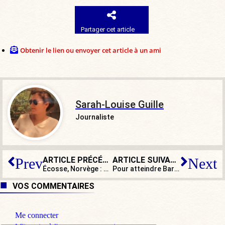
Partager cet article
Obtenir le lien ou envoyer cet article à un ami
Sarah-Louise Guille
Journaliste
ARTICLE PRÉCÉDENT
ARTICLE SUIVANT
Prev
Next
Écosse, Norvège : quand les supporters exaltent l’histoire nationale
Pour atteindre Bardella, Attal vire au complotisme sur fond de brouille ukraino-polonaise
VOS COMMENTAIRES
Me connecter