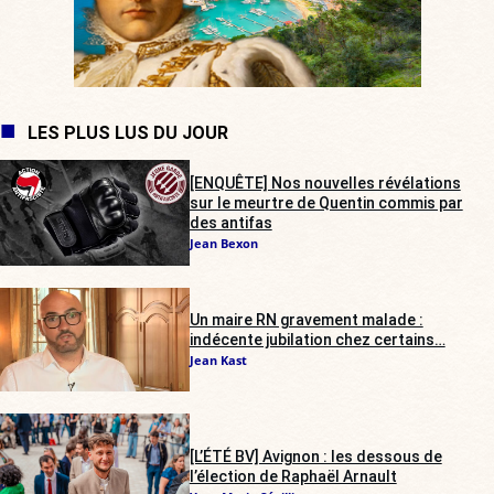
LES PLUS LUS DU JOUR
[ENQUÊTE] Nos nouvelles révélations
sur le meurtre de Quentin commis par
des antifas
Jean Bexon
Un maire RN gravement malade :
indécente jubilation chez certains…
Jean Kast
[L’ÉTÉ BV] Avignon : les dessous de
l’élection de Raphaël Arnault