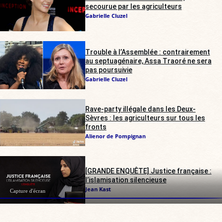
secourue par les agriculteurs
Gabrielle Cluzel
Trouble à l’Assemblée : contrairement
au septuagénaire, Assa Traoré ne sera
pas poursuivie
Gabrielle Cluzel
Rave-party illégale dans les Deux-
Sèvres : les agriculteurs sur tous les
fronts
Alienor de Pompignan
[GRANDE ENQUÊTE] Justice française :
l’islamisation silencieuse
Jean Kast
Capture d'écran