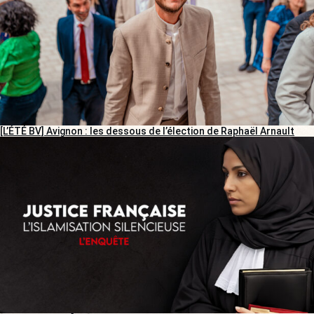
[L’ÉTÉ BV] Avignon : les dessous de l’élection de Raphaël Arnault