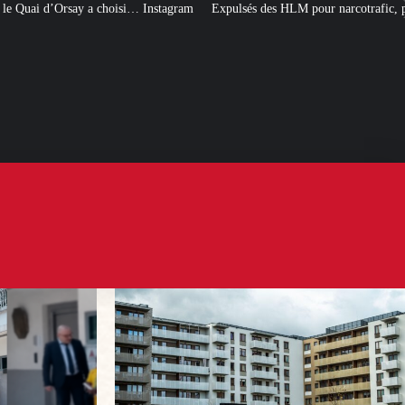
 Instagram
Expulsés des HLM pour narcotrafic, peuvent-ils obtenir un nouve