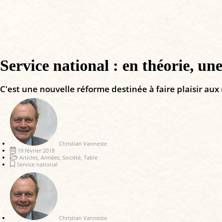
Service national : en théorie, une
C'est une nouvelle réforme destinée à faire plaisir aux
Christian Vanneste
19 février 2018
Articles
,
Armées
,
Société
,
Table
Service national
Christian Vanneste