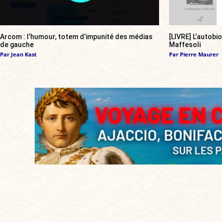
Arcom : l’humour, totem d’impunité des médias
[LIVRE] L’autobi
de gauche
Maffesoli
Par
Jean Kast
Par
Pierre Maurer