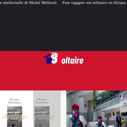
affesoli
Pour regagner son influence en Afrique, le Quai d’Orsay a choisi…