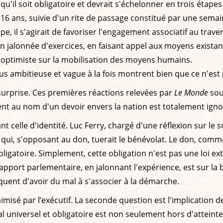
le qu'il soit obligatoire et devrait s'échelonner en trois éta
à 16 ans, suivie d'un rite de passage constitué par une sema
, il s'agirait de favoriser l'engagement associatif au trave
n jalonnée d'exercices, en faisant appel aux moyens existants 
n optimiste sur la mobilisation des moyens humains.
us ambitieuse et vague à la fois montrent bien que ce n'est
 surprise. Ces premières réactions relevées par
Le Monde
soul
t au nom d'un devoir envers la nation est totalement igno
ant celle d'identité. Luc Ferry, chargé d'une réflexion sur l
on qui, s'opposant au don, tuerait le bénévolat. Le don, com
obligatoire. Simplement, cette obligation n'est pas une loi e
e rapport parlementaire, en jalonnant l'expérience, est sur l
quent d'avoir du mal à s'associer à la démarche.
imisé par l’exécutif. La seconde question est l'implication 
l universel et obligatoire est non seulement hors d'atteint