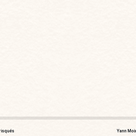
 risqués
Yann Moix