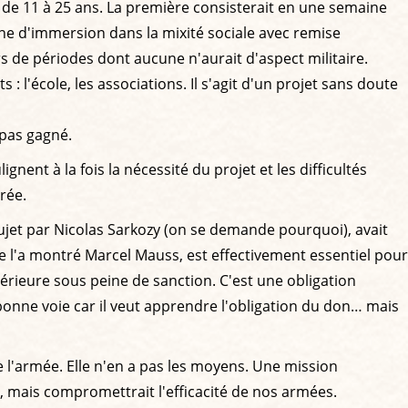
pes de 11 à 25 ans. La première consisterait en une semaine
ine d'immersion dans la mixité sociale avec remise
rs de périodes dont aucune n'aurait d'aspect militaire.
: l'école, les associations. Il s'agit d'un projet sans doute
 pas gagné.
ignent à la fois la nécessité du projet et les difficultés
rée.
e sujet par Nicolas Sarkozy (on se demande pourquoi), avait
me l'a montré Marcel Mauss, est effectivement essentiel pour
xtérieure sous peine de sanction. C'est une obligation
a bonne voie car il veut apprendre l'obligation du don… mais
de l'armée. Elle n'en a pas les moyens. Une mission
e, mais compromettrait l'efficacité de nos armées.