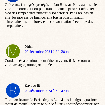
Grâce aux immigrés, protégés de Ian Brossat, Paris est la seule
ville au monde où l’on peut tranquillement pisser et déféquer au
pied des lampadaires puisqu’ils sont éteints. Paris n’a pas en
effet les moyens de financer à la fois la consommation
alimentaire des immigrés, et la consommation électrique des
lampadaires.
Milan
dit
20 décembre 2024 à 8 h 28 min
:
Condamnés à continuer leur fuite en avant, ils laisseront une
ville saccagée, ruinée, défigurée.
Ravi au lit
dit
20 décembre 2024 à 6 h 42 min
:
Question beauté de Paris, depuis 3 ou 4 ans hidalgo a quasiment
réduit de moitié l’éclairage public à Paris ! pour économiser, par