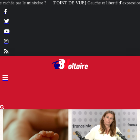
DE VUE] Gauche et liberté d’expression : Marine Tondelier veut désormais i