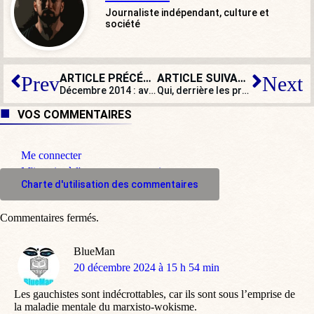
Journaliste indépendant, culture et
société
ARTICLE PRÉCÉDENT
ARTICLE SUIVANT
Prev
Next
Décembre 2014 : avant Charlie Hebdo, un ou deux attentats oubliés – voire trois
Qui, derrière les profanations de nos églises et de nos cimetières ?
VOS COMMENTAIRES
Me connecter
M'inscrire à l'espace commentaire
Charte d'utilisation des commentaires
Commentaires fermés.
BlueMan
dit
20 décembre 2024 à 15 h 54 min
:
Les gauchistes sont indécrottables, car ils sont sous l’emprise de
la maladie mentale du marxisto-wokisme.