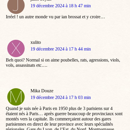
dit
19 décembre 2024 à 18 h 47 min
:
Irréel ! un autre monde vu par ian brossat et y croire…
xulito
dit
19 décembre 2024 à 17 h 44 min
:
Beh quoi? Normal si on aime poubelles, rats, agressions, viols,
vols, assassinats etc….
Mika Douze
dit
19 décembre 2024 à 17 h 03 min
:
Quand je suis née à Paris en 1950 plus de 3 parisiens sur 4
étaient nés à Paris… après guerre beaucoup de provinciaux sont
montés vers la capitale. Ils commerçaient autour des gares
parisiennes en direct de leur province avec leurs spécialités
régionales. Gare du Lyon, de l’Est, du Nord, Montparnasse…