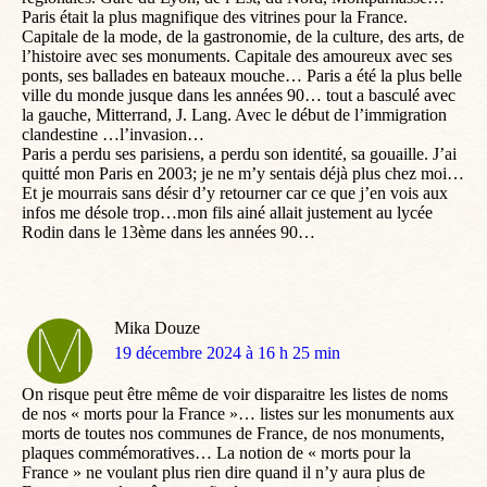
Paris était la plus magnifique des vitrines pour la France.
Capitale de la mode, de la gastronomie, de la culture, des arts, de
l’histoire avec ses monuments. Capitale des amoureux avec ses
ponts, ses ballades en bateaux mouche… Paris a été la plus belle
ville du monde jusque dans les années 90… tout a basculé avec
la gauche, Mitterrand, J. Lang. Avec le début de l’immigration
clandestine …l’invasion…
Paris a perdu ses parisiens, a perdu son identité, sa gouaille. J’ai
quitté mon Paris en 2003; je ne m’y sentais déjà plus chez moi…
Et je mourrais sans désir d’y retourner car ce que j’en vois aux
infos me désole trop…mon fils ainé allait justement au lycée
Rodin dans le 13ème dans les années 90…
Mika Douze
dit
19 décembre 2024 à 16 h 25 min
:
On risque peut être même de voir disparaitre les listes de noms
de nos « morts pour la France »… listes sur les monuments aux
morts de toutes nos communes de France, de nos monuments,
plaques commémoratives… La notion de « morts pour la
France » ne voulant plus rien dire quand il n’y aura plus de