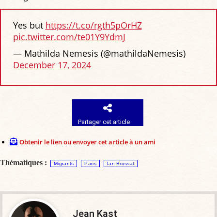
Yes but
https://t.co/rgth5pOrHZ
pic.twitter.com/te01Y9YdmJ
— Mathilda Nemesis (@mathildaNemesis)
December 17, 2024
Partager cet article
Obtenir le lien ou envoyer cet article à un ami
Thématiques :
Migrants
Paris
Ian Brossat
Jean Kast