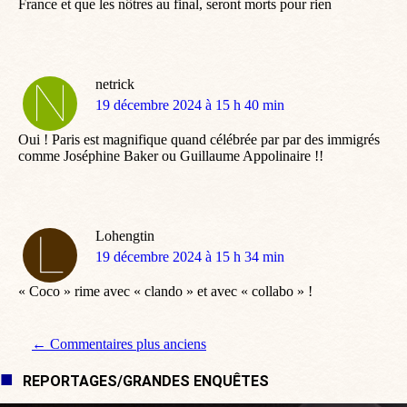
France et que les nôtres au final, seront morts pour rien
netrick
dit
19 décembre 2024 à 15 h 40 min
:
Oui ! Paris est magnifique quand célébrée par par des immigrés
comme Joséphine Baker ou Guillaume Appolinaire !!
Lohengtin
dit
19 décembre 2024 à 15 h 34 min
:
« Coco » rime avec « clando » et avec « collabo » !
Navigation de commentaire
← Commentaires plus anciens
REPORTAGES/GRANDES ENQUÊTES