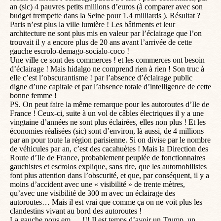
an (sic) 4 pauvres petits millions d’euros (à comparer avec son
budget trempette dans la Seine pour 1.4 milliards ). Résultat ?
Paris n’est plus la ville lumière ! Les bâtiments et leur
architecture ne sont plus mis en valeur par l’éclairage que l’on
trouvait il y a encore plus de 20 ans avant l’arrivée de cette
gauche escrolo-demago-socialo-coco !
Une ville ce sont des commerces ! et les commerces ont besoin
d’éclairage ! Mais hidalgo ne comprend rien à rien ! Son truc à
elle c’est l’obscurantisme ! par l’absence d’éclairage public
digne d’une capitale et par l’absence totale d’intelligence de cette
bonne femme !
PS. On peut faire la même remarque pour les autoroutes d’Ile de
France ! Ceux-ci, suite à un vol de câbles électriques il y a une
vingtaine d’années ne sont plus éclairées, elles non plus ! Et les
économies réalisées (sic) sont d’environ, là aussi, de 4 millions
par an pour toute la région parisienne. Si on divise par le nombre
de véhicules par an, c’est des cacahuètes ! Mais la Direction des
Route d’Ile de France, probablement peuplée de fonctionnaires
gauchistes et escrolos explique, sans rire, que les automobilistes
font plus attention dans l’obscurité, et que, par conséquent, il y a
moins d’accident avec une « visibilité » de trente mètres,
qu’avec une visibilité de 300 m avec un éclairage des
autoroutes… Mais il est vrai que comme ça on ne voit plus les
clandestins vivant au bord des autoroutes !
La gauche nous em…. !!! Il est temps d’avoir un Trump, un