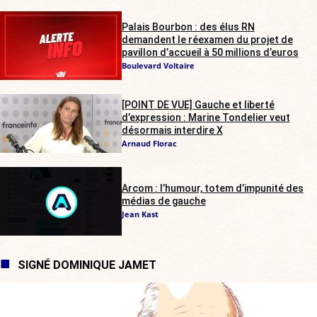
Palais Bourbon : des élus RN
demandent le réexamen du projet de
pavillon d’accueil à 50 millions d’euros
Boulevard Voltaire
[POINT DE VUE] Gauche et liberté
d’expression : Marine Tondelier veut
désormais interdire X
Arnaud Florac
Arcom : l’humour, totem d’impunité des
médias de gauche
Jean Kast
SIGNÉ DOMINIQUE JAMET