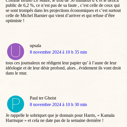
Comme Bruno Le Maire, le trou de 50 milliards d’€ et le déficit
public de 6,2 %, ce n’est pas de sa faute , c’est celle de ceux qui
se sont trompés dans les projections économiques et c’est surtout
celle de Michel Barnier qui vient d’arriver et qui refuse d’être
optimiste !
upsala
dit
8 novembre 2024 à 10 h 35 min
:
tous ces journaleux ne rédigent leur papier qu’ à l’aune de leur
idéologie et de leur désir profond, alors , évidement ils vont droit
dans le mur.
Paul ter Gheist
dit
8 novembre 2024 à 10 h 30 min
:
Je rappelle le sobriquet que je donnais pour Harris, « Kamala
Harrisque » et cela ne date pas de la semaine dernière !