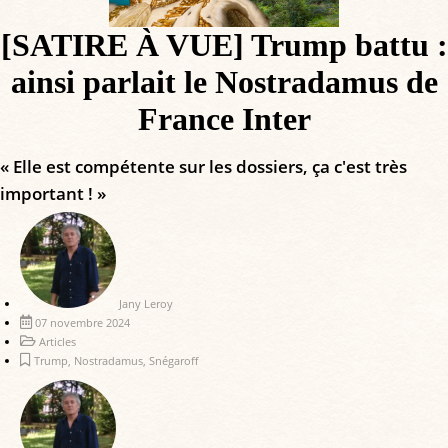
[SATIRE À VUE] Trump battu :
ainsi parlait le Nostradamus de
France Inter
« Elle est compétente sur les dossiers, ça c'est très
important ! »
Jany Leroy
07 novembre 2024
Articles
Trump
,
Nostradamus
,
Snégaroff