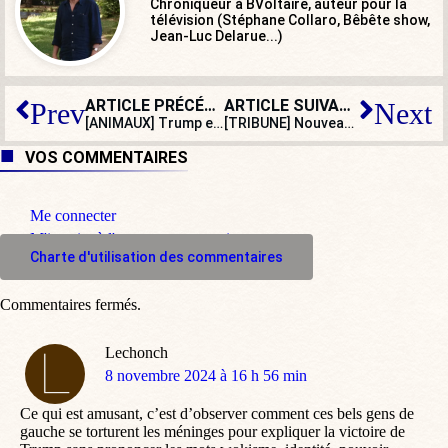
Chroniqueur à BVoltaire, auteur pour la
télévision (Stéphane Collaro, Bêbête show,
Jean-Luc Delarue...)
ARTICLE PRÉCÉDENT
ARTICLE SUIVANT
Prev
Next
[ANIMAUX] Trump et la condition animale: une désinformation bien française
[TRIBUNE] Nouveau mandat européen : hungarophobie tous azimuts !
VOS COMMENTAIRES
Me connecter
M'inscrire à l'espace commentaire
Charte d'utilisation des commentaires
Commentaires fermés.
Lechonch
dit
8 novembre 2024 à 16 h 56 min
:
Ce qui est amusant, c’est d’observer comment ces bels gens de
gauche se torturent les méninges pour expliquer la victoire de