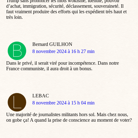
Trump sans prononcer les mots wokisme, identité, pouvoir
d’achat, immigration, sécurité, déclassement, souveraineté. Il
faut vraiment produire des efforts qui les expédient très haut et
très loin.
Bernard GUILHON
dit
8 novembre 2024 à 16 h 27 min
:
Dans le privé, il serait viré pour incompétence. Dans notre
France communiste, il aura droit à un bonus.
LEBAC
dit
8 novembre 2024 à 15 h 04 min
:
Une majorité de journalistes militants hors sol. Mais chez nous,
on gobe ça! A quand la prise de conscience au moment de voter?