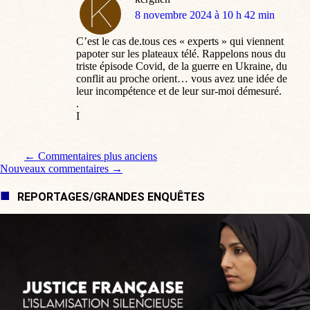
dit
8 novembre 2024 à 10 h 42 min
:
C’est le cas de.tous ces « experts » qui viennent
papoter sur les plateaux télé. Rappelons nous du
triste épisode Covid, de la guerre en Ukraine, du
conflit au proche orient… vous avez une idée de
leur incompétence et de leur sur-moi démesuré.
.
I
Navigation de commentaire
← Commentaires plus anciens
Nouveaux commentaires →
REPORTAGES/GRANDES ENQUÊTES