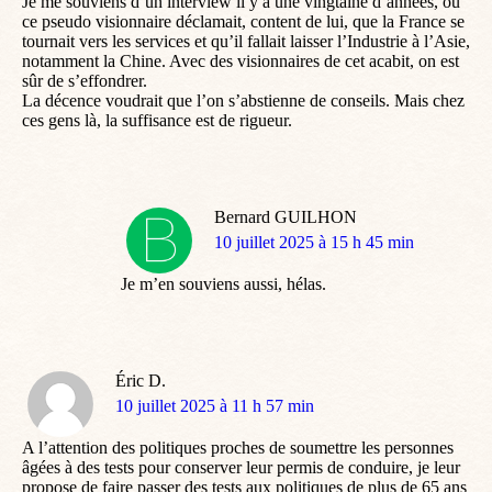
Je me souviens d’un interview il y a une vingtaine d’années, où
ce pseudo visionnaire déclamait, content de lui, que la France se
tournait vers les services et qu’il fallait laisser l’Industrie à l’Asie,
notamment la Chine. Avec des visionnaires de cet acabit, on est
sûr de s’effondrer.
La décence voudrait que l’on s’abstienne de conseils. Mais chez
ces gens là, la suffisance est de rigueur.
Bernard GUILHON
dit
10 juillet 2025 à 15 h 45 min
:
Je m’en souviens aussi, hélas.
Éric D.
dit
10 juillet 2025 à 11 h 57 min
:
A l’attention des politiques proches de soumettre les personnes
âgées à des tests pour conserver leur permis de conduire, je leur
propose de faire passer des tests aux politiques de plus de 65 ans