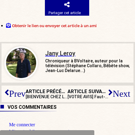
Partager cet article
Obtenir le lien ou envoyer cet article à un ami
Jany Leroy
Chroniqueur à BVoltaire, auteur pour la
télévision (Stéphane Collaro, Bêbête show,
Jean-Luc Delarue...)
ARTICLE PRÉCÉDENT
ARTICLE SUIVANT
Prev
Next
[BIENVENUE CHEZ LES WOKE] La peur
[VOTRE AVIS] Faut-il augmenter les maires des petites communes ?
VOS COMMENTAIRES
Me connecter
M'inscrire à l'espace commentaire