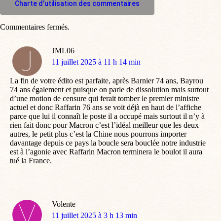
Charte d'utilisation des commentaires
Commentaires fermés.
JML06
dit
11 juillet 2025 à 11 h 14 min
:
La fin de votre édito est parfaite, après Barnier 74 ans, Bayrou
74 ans également et puisque on parle de dissolution mais surtout
d’une motion de censure qui ferait tomber le premier ministre
actuel et donc Raffarin 76 ans se voit déjà en haut de l’affiche
parce que lui il connaît le poste il a occupé mais surtout il n’y à
rien fait donc pour Macron c’est l’idéal meilleur que les deux
autres, le petit plus c’est la Chine nous pourrons importer
davantage depuis ce pays la boucle sera bouclée notre industrie
est à l’agonie avec Raffarin Macron terminera le boulot il aura
tué la France.
Volente
dit
11 juillet 2025 à 3 h 13 min