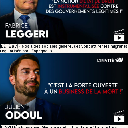
[L’ÉTÉ BV] « Nos aides sociales généreuses vont attirer les migrants
régularisés par l’Espagne ! »
[L’INVITÉ] « Emmanuel Macron a détruit tout ce qu’il a touché »