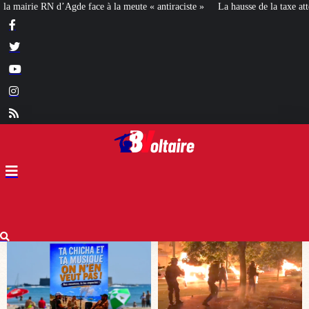
« antiraciste »
La hausse de la taxe attentat va augmenter votre assurance e