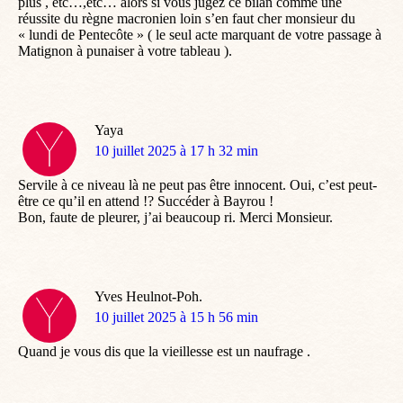
plus , etc…,etc… alors si vous jugez ce bilan comme une
réussite du règne macronien loin s’en faut cher monsieur du
« lundi de Pentecôte » ( le seul acte marquant de votre passage à
Matignon à punaiser à votre tableau ).
Yaya
dit
10 juillet 2025 à 17 h 32 min
:
Servile à ce niveau là ne peut pas être innocent. Oui, c’est peut-
être ce qu’il en attend !? Succéder à Bayrou !
Bon, faute de pleurer, j’ai beaucoup ri. Merci Monsieur.
Yves Heulnot-Poh.
dit
10 juillet 2025 à 15 h 56 min
:
Quand je vous dis que la vieillesse est un naufrage .