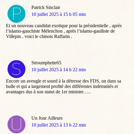
Patrick Sinclair
dit
10 juillet 2025 à 15 h 05 min
:
Et un nouveau candidat exotique pour la présidentielle , après
l’islamo-gauchiste Mélenchon , après l’islamo-gaulliste de
Villepin , voici le chinois Raffarin .
Stroumphette65
dit
10 juillet 2025 à 14 h 22 min
:
Encore un aveugle et sourd à la détresse des FDS, un dans sa
bulle et qui a largement profité des différentes indemnités et
avantages dus à son statut de 1er ministre…..
Un Jour Ailleurs
dit
10 juillet 2025 à 13 h 22 min
: