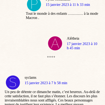
dit
15 janvier 2023 à 11 h 33 min
:
Tout le monde à des enfants ………… à la mode
Macron .
Alètheia
dit
17 janvier 2023 à 10
:
h 45 min
++++
syclams
dit
15 janvier 2023 à 7 h 58 min
:
Un peu de détente ce dimanche matin, c’est heureux. Au-delà de
cette satisfaction, il ne faut plus s’étonner. Les discours les plus
invraisemblables nous sont affligés. Ces beaux personnages
tentent de justifient leur existence. Le meilleur moyen,