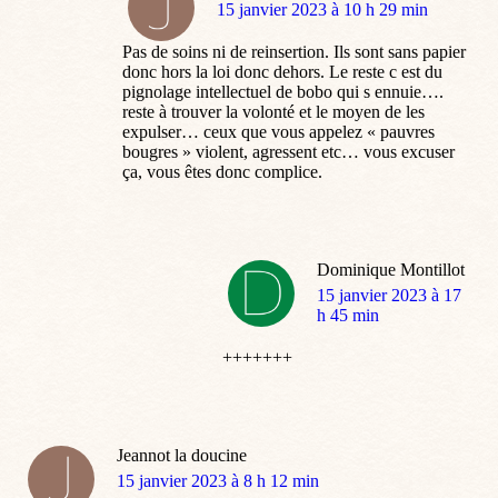
dit
15 janvier 2023 à 10 h 29 min
:
Pas de soins ni de reinsertion. Ils sont sans papier
donc hors la loi donc dehors. Le reste c est du
pignolage intellectuel de bobo qui s ennuie….
reste à trouver la volonté et le moyen de les
expulser… ceux que vous appelez « pauvres
bougres » violent, agressent etc… vous excuser
ça, vous êtes donc complice.
Dominique Montillot
dit
15 janvier 2023 à 17
:
h 45 min
+++++++
Jeannot la doucine
dit
15 janvier 2023 à 8 h 12 min