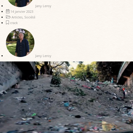
Jany Leroy
14 janvier 2023
Articles
,
Société
crack
Jany Leroy