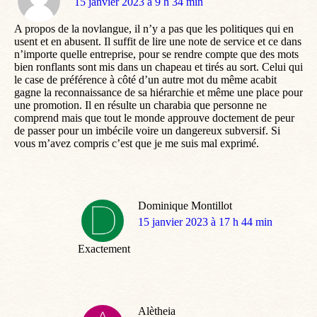
dit
15 janvier 2023 à 9 h 34 min
:
A propos de la novlangue, il n’y a pas que les politiques qui en
usent et en abusent. Il suffit de lire une note de service et ce dans
n’importe quelle entreprise, pour se rendre compte que des mots
bien ronflants sont mis dans un chapeau et tirés au sort. Celui qui
le case de préférence à côté d’un autre mot du même acabit
gagne la reconnaissance de sa hiérarchie et même une place pour
une promotion. Il en résulte un charabia que personne ne
comprend mais que tout le monde approuve doctement de peur
de passer pour un imbécile voire un dangereux subversif. Si
vous m’avez compris c’est que je me suis mal exprimé.
Dominique Montillot
dit
15 janvier 2023 à 17 h 44 min
:
Exactement
Alètheia