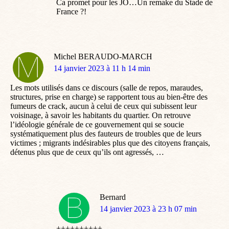
Ca promet pour les JO…Un remake du Stade de
France ?!
Michel BERAUDO-MARCH
dit
14 janvier 2023 à 11 h 14 min
:
Les mots utilisés dans ce discours (salle de repos, maraudes,
structures, prise en charge) se rapportent tous au bien-être des
fumeurs de crack, aucun à celui de ceux qui subissent leur
voisinage, à savoir les habitants du quartier. On retrouve
l’idéologie générale de ce gouvernement qui se soucie
systématiquement plus des fauteurs de troubles que de leurs
victimes ; migrants indésirables plus que des citoyens français,
détenus plus que de ceux qu’ils ont agressés, …
Bernard
dit
14 janvier 2023 à 23 h 07 min
:
++++++++++