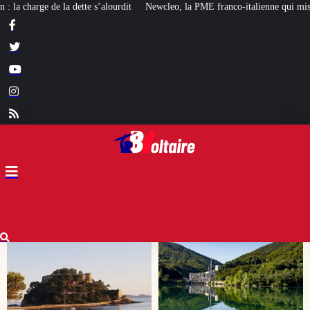
ewcleo, la PME franco-italienne qui mise sur l’avenir du « mini nucléaire »