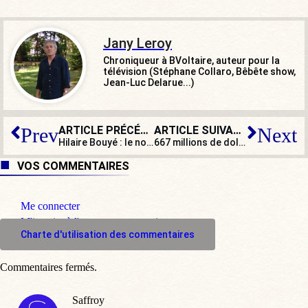
Jany Leroy
Chroniqueur à BVoltaire, auteur pour la
télévision (Stéphane Collaro, Bêbête show,
Jean-Luc Delarue...)
ARTICLE PRÉCÉDENT
ARTICLE SUIVANT
Prev
Next
Hilaire Bouyé : le nouveau patron de Génération Z explique sa stratégie
667 millions de dollars : l’amende qui pourrait couler Greenpeace
VOS COMMENTAIRES
Me connecter
M'inscrire à l'espace commentaire
Charte d'utilisation des commentaires
Commentaires fermés.
Saffroy