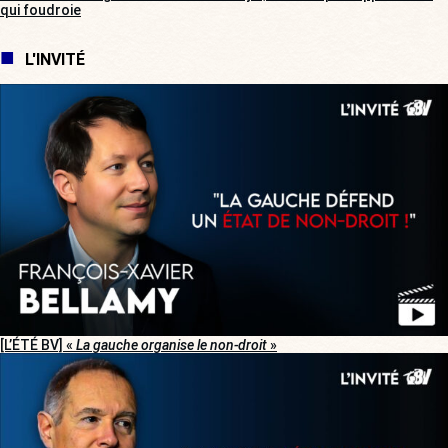
qui foudroie
L'INVITÉ
[L’ÉTÉ BV] «
La gauche organise le non-droit
»