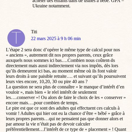
acheter des enfants dans de usines à bébé. GPA =
Ukraine notamment.
Titi
dit
22 mars 2025 à 9 h 06 min
:
L’étape 2 sera donc d’opérer le même type de calcul pour nos
« anciens », autrement dit nos propres parents, ceux grâce
auxquels nous sommes ici bas….Combien nous coûtent-ils
directement mais aussi indirectement via nos impôts, dès lors
qu’ils demeurent ici bas, au moment même où ils font valoir
leurs droits à une paisible retraite…. et suivant qu’ils poursuivent
leurs vies encore, 10,20, 30 ou pire 40 ans ?
La question ne sera plus de connaître « le manque d’intérêt d’en
vouloir », mais bien « le réel intérêt de seulement
les….conserver »! Ou alors de faire le choix de les « conserver »
encore mais….pour combien de temps.
Le pire est que ce sont des adultes qui effectuent ces calculs à
vomir ! Adultes qui hier ont eu la chance d’être « bébé » grâce à
leurs propres parents…qui ne pensaient pas que donner alors et
par amour la vie n’était pas de devoir calculer
préférentiellement…l’intérêt de ce type de « placement » ! Quant