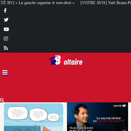
droit
»
[VOTRE AVIS] Yaël Braun-Pivet doit-elle renoncer à son projet arch