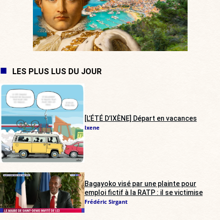
LES PLUS LUS DU JOUR
[L’ÉTÉ D’IXÈNE] Départ en vacances
Ixene
Bagayoko visé par une plainte pour
emploi fictif à la RATP : il se victimise
Frédéric Sirgant