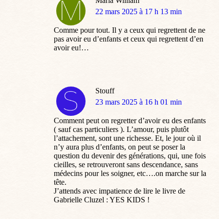
Maria William
dit
22 mars 2025 à 17 h 13 min
:
Comme pour tout. Il y a ceux qui regrettent de ne
pas avoir eu d’enfants et ceux qui regrettent d’en
avoir eu!…
Stouff
dit
23 mars 2025 à 16 h 01 min
:
Comment peut on regretter d’avoir eu des enfants
( sauf cas particuliers ). L’amour, puis plutôt
l’attachement, sont une richesse. Et, le jour où il
n’y aura plus d’enfants, on peut se poser la
question du devenir des générations, qui, une fois
cieilles, se retrouveront sans descendance, sans
médecins pour les soigner, etc….on marche sur la
tête.
J’attends avec impatience de lire le livre de
Gabrielle Cluzel : YES KIDS !