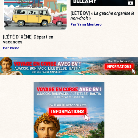
[L’ÉTÉ BV] «
La gauche organise le
non-droit
»
Par
Yann Montero
[L’ÉTÉ D’IXÈNE] Départ en
vacances
Par
Ixene