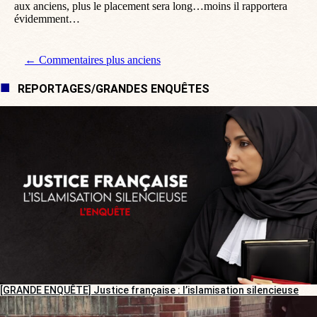
aux anciens, plus le placement sera long…moins il rapportera
évidemment…
Navigation de commentaire
← Commentaires plus anciens
REPORTAGES/GRANDES ENQUÊTES
[GRANDE ENQUÊTE] Justice française : l’islamisation silencieuse