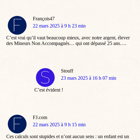
François47
dit
22 mars 2025 à 9 h 23 min
:
C’est vrai qu’il vaut beaucoup mieux, avec notre argent, élever
des Mineurs Non Accompagnés… qui ont dépassé 25 ans….
Stouff
dit
23 mars 2025 à 16 h 07 min
:
C’est évident !
FJ.com
dit
22 mars 2025 à 9 h 15 min
:
Ces calculs sont stupides et n’ont aucun sens : un enfant est un