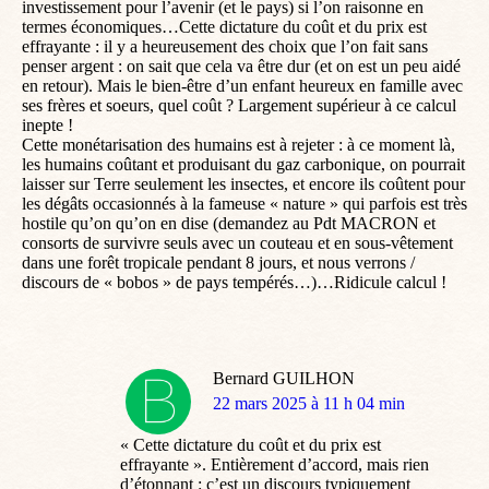
investissement pour l’avenir (et le pays) si l’on raisonne en
termes économiques…Cette dictature du coût et du prix est
effrayante : il y a heureusement des choix que l’on fait sans
penser argent : on sait que cela va être dur (et on est un peu aidé
en retour). Mais le bien-être d’un enfant heureux en famille avec
ses frères et soeurs, quel coût ? Largement supérieur à ce calcul
inepte !
Cette monétarisation des humains est à rejeter : à ce moment là,
les humains coûtant et produisant du gaz carbonique, on pourrait
laisser sur Terre seulement les insectes, et encore ils coûtent pour
les dégâts occasionnés à la fameuse « nature » qui parfois est très
hostile qu’on qu’on en dise (demandez au Pdt MACRON et
consorts de survivre seuls avec un couteau et en sous-vêtement
dans une forêt tropicale pendant 8 jours, et nous verrons /
discours de « bobos » de pays tempérés…)…Ridicule calcul !
Bernard GUILHON
dit
22 mars 2025 à 11 h 04 min
:
« Cette dictature du coût et du prix est
effrayante ». Entièrement d’accord, mais rien
d’étonnant : c’est un discours typiquement