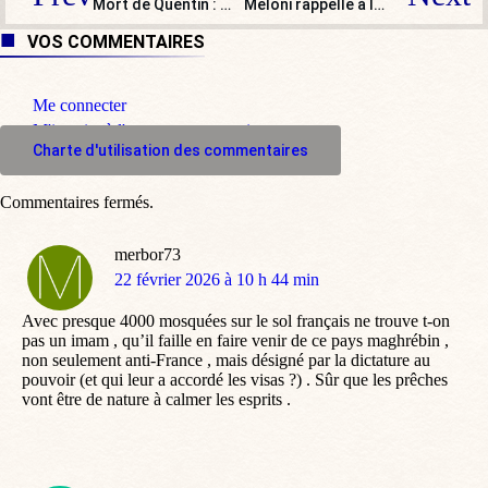
Mort de Quentin : Washington hausse le ton contre la violence politique
Meloni rappelle à la France sa complaisance envers l’extrême gauche italienne
VOS COMMENTAIRES
Me connecter
M'inscrire à l'espace commentaire
Charte d'utilisation des commentaires
Commentaires fermés.
merbor73
dit
22 février 2026 à 10 h 44 min
:
Avec presque 4000 mosquées sur le sol français ne trouve t-on
pas un imam , qu’il faille en faire venir de ce pays maghrébin ,
non seulement anti-France , mais désigné par la dictature au
pouvoir (et qui leur a accordé les visas ?) . Sûr que les prêches
vont être de nature à calmer les esprits .