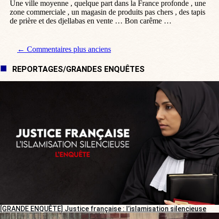
Une ville moyenne , quelque part dans la France profonde , une
zone commerciale , un magasin de produits pas chers , des tapis
de prière et des djellabas en vente … Bon carême …
Navigation de commentaire
← Commentaires plus anciens
REPORTAGES/GRANDES ENQUÊTES
[GRANDE ENQUÊTE] Justice française : l’islamisation silencieuse