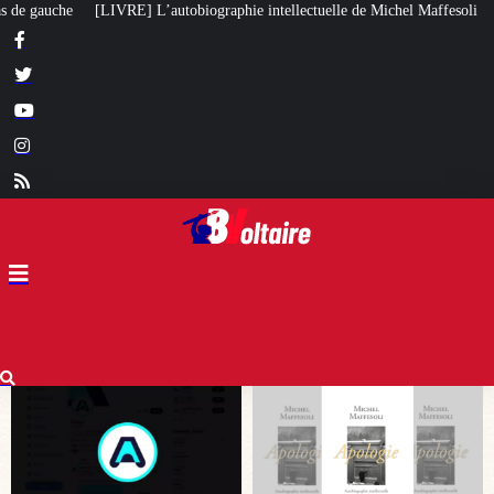
hie intellectuelle de Michel Maffesoli
Pour regagner son influence en Afr