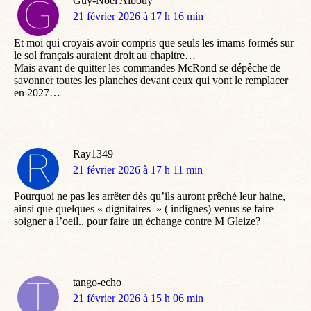
Guy-Noël Albouy
dit
21 février 2026 à 17 h 16 min
:
Et moi qui croyais avoir compris que seuls les imams formés sur
le sol français auraient droit au chapitre…
Mais avant de quitter les commandes McRond se dépêche de
savonner toutes les planches devant ceux qui vont le remplacer
en 2027…
Ray1349
dit
21 février 2026 à 17 h 11 min
:
Pourquoi ne pas les arrêter dès qu’ils auront prêché leur haine,
ainsi que quelques « dignitaires » ( indignes) venus se faire
soigner a l’oeil.. pour faire un échange contre M Gleize?
tango-echo
dit
21 février 2026 à 15 h 06 min
: