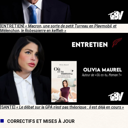
[ENTRETIEN]
« Macron, une sorte de petit Turreau en Playmobil, et
Mélenchon, le Robespierre en keffieh »
[SANTÉ]
« Le débat sur la GPA n’est pas théorique : il est déjà en cours »
CORRECTIFS ET MISES À JOUR