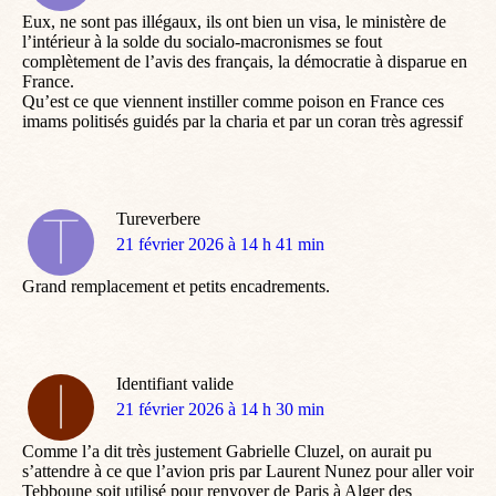
Eux, ne sont pas illégaux, ils ont bien un visa, le ministère de
l’intérieur à la solde du socialo-macronismes se fout
complètement de l’avis des français, la démocratie à disparue en
France.
Qu’est ce que viennent instiller comme poison en France ces
imams politisés guidés par la charia et par un coran très agressif
Tureverbere
dit
21 février 2026 à 14 h 41 min
:
Grand remplacement et petits encadrements.
Identifiant valide
dit
21 février 2026 à 14 h 30 min
:
Comme l’a dit très justement Gabrielle Cluzel, on aurait pu
s’attendre à ce que l’avion pris par Laurent Nunez pour aller voir
Tebboune soit utilisé pour renvoyer de Paris à Alger des