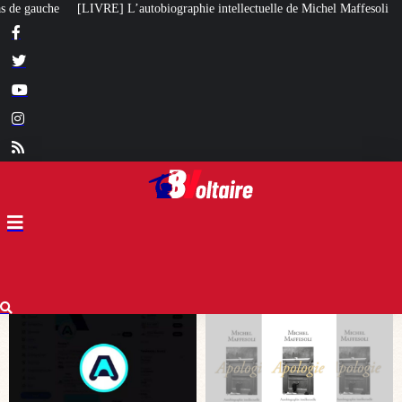
phie intellectuelle de Michel Maffesoli
Pour regagner son influence en Afr