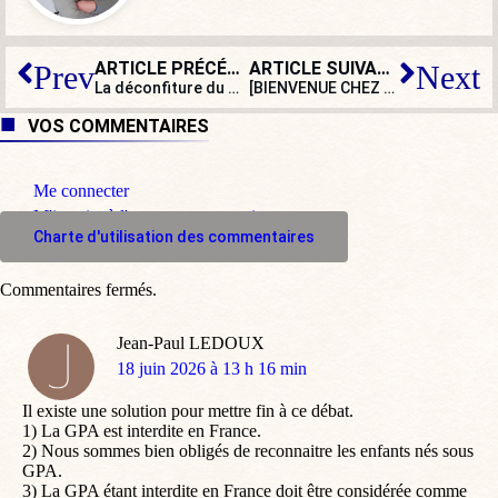
ARTICLE PRÉCÉDENT
ARTICLE SUIVANT
Prev
Next
La déconfiture du BHV, une histoire si française…
[BIENVENUE CHEZ LES WOKE] Ils sont partout
VOS COMMENTAIRES
Me connecter
M'inscrire à l'espace commentaire
Charte d'utilisation des commentaires
Commentaires fermés.
Jean-Paul LEDOUX
dit
18 juin 2026 à 13 h 16 min
:
Il existe une solution pour mettre fin à ce débat.
1) La GPA est interdite en France.
2) Nous sommes bien obligés de reconnaitre les enfants nés sous
GPA.
3) La GPA étant interdite en France doit être considérée comme