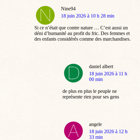
Nine94
dit
18 juin 2026 à 10 h 28 min
:
Si ce n’était que contre nature … C’est aussi un
déni d’humanité au profit du fric. Des femmes et
des enfants considérés comme des marchandises.
daniel albert
dit
18 juin 2026 à 11 h
:
00 min
de plus en plus le peuple ne
représente rien pour ses gens
angele
dit
18 juin 2026 à 12 h
:
33 min