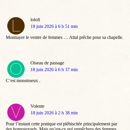
lolofi
dit
18 juin 2026 à 6 h 51 min
:
Monnayer le ventre de femmes … Attal prêche pour sa chapelle.
Oiseau de passage
dit
18 juin 2026 à 6 h 37 min
:
C’est monstrueux .
Volente
dit
18 juin 2026 à 2 h 38 min
:
Pour l’instant cette pratique est plébiscitée principalement par
des homosexuels. Mais qu’est-ce qui empêchera des femmes