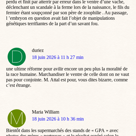
perdu et finit par atterrir par erreur dans le ventre d’une vache,
déclenchant un scandale à la ferme lors de la naissance, le fils du
fermier étant soupçonné par son père de zoophilie . Au passage,
l ’embryon en question avait fait l’objet de manipulations
génétiques terrifiantes de la part d’un savant fou.
duriez
dit
18 juin 2026 à 11 h 27 min
:
une ultime réforme pour avilir encore un peu plus la moralité de
la race humaine. Marchandiser le ventre de celle dont on ne vaut
pas pour conjointe. M. Attal est pour, vous dites bizarre, comme
c’est étrange.
Maria William
dit
18 juin 2026 à 10 h 36 min
:
Bientôt dans les supermarchés des stands de « GPA » avec
photos des mères « porteuses » et le résultat espéré selon le