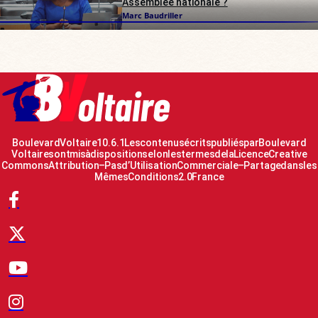
Assemblée nationale ?
Marc Baudriller
Boulevard Voltaire 10.6.1 Les contenus écrits publiés par Boulevard
Voltaire sont mis à disposition selon les termes de la Licence Creative
Commons Attribution – Pas d’Utilisation Commerciale – Partage dans les
Mêmes Conditions 2.0 France