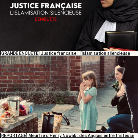
[GRANDE ENQUÊTE] Justice française : l’islamisation silencieuse
[REPORTAGE] Meurtre d’Henry Nowak : des Anglais entre tristesse