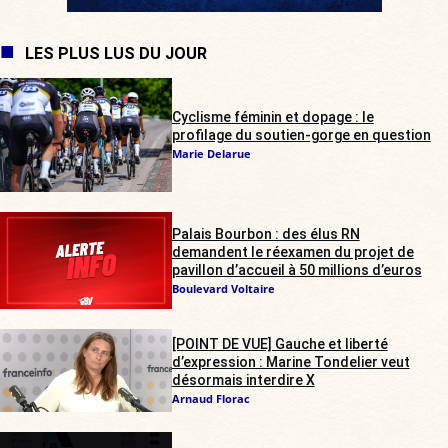
LES PLUS LUS DU JOUR
Cyclisme féminin et dopage : le
profilage du soutien-gorge en question
Marie Delarue
Palais Bourbon : des élus RN
demandent le réexamen du projet de
pavillon d’accueil à 50 millions d’euros
Boulevard Voltaire
[POINT DE VUE] Gauche et liberté
d’expression : Marine Tondelier veut
désormais interdire X
Arnaud Florac