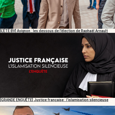
[L’ÉTÉ BV] Avignon : les dessous de l’élection de Raphaël Arnault
[GRANDE ENQUÊTE] Justice française : l’islamisation silencieuse