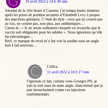
dit
10 avril 2022 à 14 h 49 min
:
Abonné de la 1ère heure à Causeur, j’ai rompu toutes relations
après les prises de position sectaires d’Elisabeth Levy à propos
des injections géniques. C’était du style : ceux qui ne croient pas
au vax, ne croient pas, non plus, aux antibiotiques…
Citons-la : « Je ne serais nullement choquée en revanche que le
vaccin soit obligatoire pour les adultes ». Nous ignorions qu’elle
fut infectiologue…
Bref, ce manque de recul m’a fait voir la susdite sous un angle
tout à fait nouveau…
Celtica
dit
11 avril 2022 à 18 h 17 min
:
J’ignorais ce fait, comme vous Georges PN, je
vais la voir sous un autre angle, étant donné que je
suis farouchement contre ces injections
expérimentales