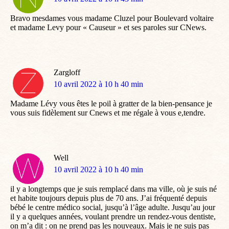
:
Bravo mesdames vous madame Cluzel pour Boulevard voltaire
et madame Levy pour « Causeur » et ses paroles sur CNews.
Zargloff
dit
10 avril 2022 à 10 h 40 min
:
Madame Lévy vous êtes le poil à gratter de la bien-pensance je
vous suis fidèlement sur Cnews et me régale à vous e,tendre.
Well
dit
10 avril 2022 à 10 h 40 min
:
il y a longtemps que je suis remplacé dans ma ville, où je suis né
et habite toujours depuis plus de 70 ans. J’ai fréquenté depuis
bébé le centre médico social, jusqu’à l’âge adulte. Jusqu’au jour
il y a quelques années, voulant prendre un rendez-vous dentiste,
on m’a dit : on ne prend pas les nouveaux. Mais je ne suis pas