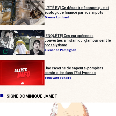
[L’ÉTÉ BV] Ce désastre économique et
écologique financé par vos impôts
Etienne Lombard
[ENQUÊTE] Ces européennes
converties à l’islam qui glamourisent le
prosélytisme
Alienor de Pompignan
Une caserne de sapeurs-pompiers
cambriolée dans l’Est lyonnais
Boulevard Voltaire
SIGNÉ DOMINIQUE JAMET