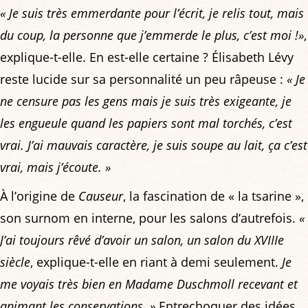
« Je suis très emmerdante pour l’écrit, je relis tout, mais
du coup, la personne que j’emmerde le plus, c’est moi !»
,
explique-t-elle. En est-elle certaine ? Élisabeth Lévy
reste lucide sur sa personnalité un peu râpeuse :
« Je
ne censure pas les gens mais je suis très exigeante, je
les engueule quand les papiers sont mal torchés, c’est
vrai. J’ai mauvais caractère, je suis soupe au lait, ça c’est
vrai, mais j’écoute. »
À l’origine de
Causeur
, la fascination de « la tsarine »,
son surnom en interne, pour les salons d’autrefois.
«
J’ai toujours rêvé d’avoir un salon, un salon du XVIIIe
siècle
, explique-t-elle en riant à demi seulement.
Je
me voyais très bien en Madame Duschmoll recevant et
animant les conservations. »
Entrechoquer des idées,