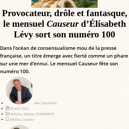
Provocateur, drôle et fantasque,
le mensuel
Causeur
d’Élisabeth
Lévy sort son numéro 100
Dans l’océan de consensualisme mou de la presse
française, un titre émerge avec fierté comme un phare
sur une mer d’ennui. Le mensuel Causeur fête son
numéro 100.
Marc Baudriller
09 avril 2022
Articles
,
Médias
,
EVENEMENT
Médias
,
Causeur