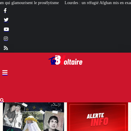
Lourdes : un réfugié Afghan mis en examen pour terrorisme
Les calvaires d