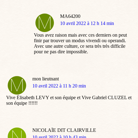
MA64200
dit
10 avril 2022 à 12 h 14 min
:
Vous avez raison mais avec ces derniers on peut
finir par trouver un modus vivendi ou operandi.
Avec une autre culture, ce sera très très difficile
pour ne pas dire impossible.
mon lieutnant
dit
10 avril 2022 à 11 h 20 min
:
Vive Élisabeth LEVY et son équipe et Vive Gabriel CLUZEL et
son équipe !!!!!!
NICOLAÏE DIT CLAIRVILLE
dit
10 avril 2022 à 10 h 43 min