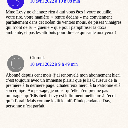
dit
10 avril 2022 à 10 h 08 min
:
Mme Levy ne changez rien à qui vous êtes ! votre gouaille,
votre rire, votre manière » rentre dedans » me conviennent
parfaitement dans cet océan de ventres mous, de pisses vinaigres
qui n’ont de la » gueule » que pour paraphraser la doxa
ambiante, et pas les attributs pour dire ce qui saute aux yeux !
Clorouk
dit
10 avril 2022 à 9 h 49 min
:
Abonné depuis cent mois (j’ai renouvelé mon abonnement hier),
c’est toujours avec un immense plaisir que je lis Causeur de la
première à la dernière page. Chaleureux merci à la Patronne et à
son équipe! Au passage, je note –qu’elle n’en prenne pas
ombrage– qu’Elisabeth Levy est infiniment meilleure à l’écrit
qu’à l’oral! Mais comme le dit le juif d’Independance Day,
personne n’est parfait.