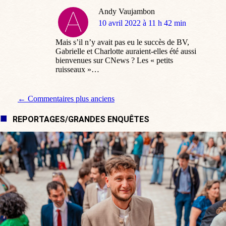
Andy Vaujambon
dit
10 avril 2022 à 11 h 42 min
:
Mais s’il n’y avait pas eu le succès de BV,
Gabrielle et Charlotte auraient-elles été aussi
bienvenues sur CNews ? Les « petits
ruisseaux »…
Navigation de commentaire
← Commentaires plus anciens
REPORTAGES/GRANDES ENQUÊTES