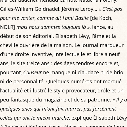
Gilles-William Goldnadel, Jérôme Leroy…
« C’est pas
pour me vanter, comme dit l’ami Basile
[de Koch,
NDLR]
mais nous sommes toujours là »
, lance, au
début de son éditorial, Élisabeth Lévy, l’âme et la
cheville ouvrière de la maison. Le journal marqueur
d'une droite inventive, intellectuelle et libre a neuf
ans, le site treize ans : des âges tendres encore et,
pourtant,
Causeur
ne manque ni d’audace ni de brio
ni de personnalité. Quelques numéros ont marqué
l’actualité et illustré le style provocateur, drôle et un
peu fantasque du magazine et de sa patronne.
« Il y a
quelques unes qui m’ont fait marrer, pas forcément
celles qui ont le mieux marché
, explique Élisabeth Lévy
à
Boulevard Voltaire
.
J’avais été assez contente de faire