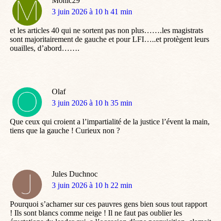
Monic29
dit
3 juin 2026 à 10 h 41 min
:
et les articles 40 qui ne sortent pas non plus…….les magistrats
sont majoritairement de gauche et pour LFI…..et protègent leurs
ouailles, d’abord…….
Olaf
dit
3 juin 2026 à 10 h 35 min
:
Que ceux qui croient a l’impartialité de la justice l’évent la main,
tiens que la gauche ! Curieux non ?
Jules Duchnoc
dit
3 juin 2026 à 10 h 22 min
:
Pourquoi s’acharner sur ces pauvres gens bien sous tout rapport
! Ils sont blancs comme neige ! Il ne faut pas oublier les