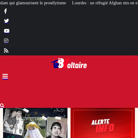
Lourdes : un réfugié Afghan mis en examen pour terrorisme
Les calvaires