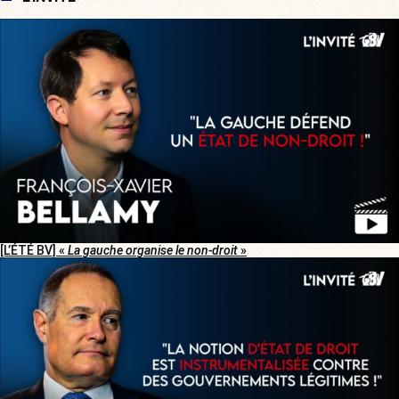
[L’ÉTÉ BV] «
La gauche organise le non-droit
»