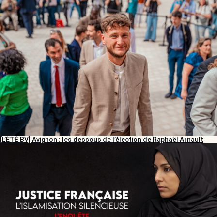
[L’ÉTÉ BV] Avignon : les dessous de l’élection de Raphaël Arnault