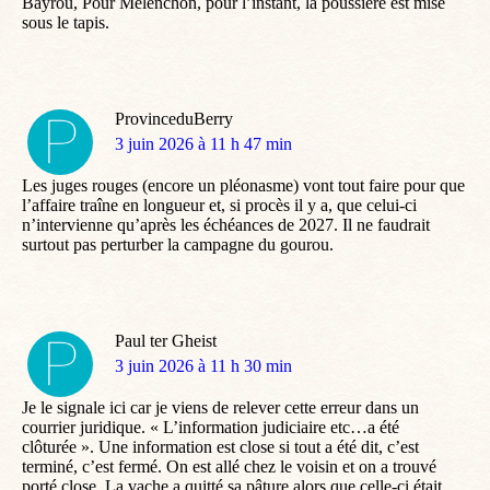
Bayrou, Pour Mélenchon, pour l’instant, la poussière est mise
sous le tapis.
ProvinceduBerry
dit
3 juin 2026 à 11 h 47 min
:
Les juges rouges (encore un pléonasme) vont tout faire pour que
l’affaire traîne en longueur et, si procès il y a, que celui-ci
n’intervienne qu’après les échéances de 2027. Il ne faudrait
surtout pas perturber la campagne du gourou.
Paul ter Gheist
dit
3 juin 2026 à 11 h 30 min
:
Je le signale ici car je viens de relever cette erreur dans un
courrier juridique. « L’information judiciaire etc…a été
clôturée ». Une information est close si tout a été dit, c’est
terminé, c’est fermé. On est allé chez le voisin et on a trouvé
porté close. La vache a quitté sa pâture alors que celle-ci était