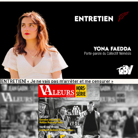
[ENTRETIEN] « Je ne vais pas m’arrêter et me censurer »