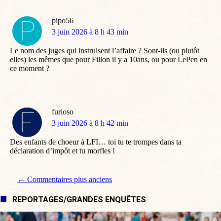
pipo56
dit
3 juin 2026 à 8 h 43 min
:
Le nom des juges qui instruisent l’affaire ? Sont-ils (ou plutôt
elles) les mêmes que pour Fillon il y a 10ans, ou pour LePen en
ce moment ?
furioso
dit
3 juin 2026 à 8 h 42 min
:
Des enfants de choeur à LFI… toi tu te trompes dans ta
déclaration d’impôt et tu morfles !
Navigation de commentaire
← Commentaires plus anciens
REPORTAGES/GRANDES ENQUÊTES