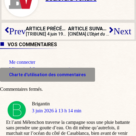
ARTICLE PRÉCÉDENT
ARTICLE SUIVANT
Prev
Next
[TRIBUNE] 4 juin 1936 : quand le gouvernement Blum de Front populaire entrait en fonction
[CINÉMA]
L’Objet du délit
, quand MeT
VOS COMMENTAIRES
Me connecter
M'inscrire à l'espace commentaire
Charte d'utilisation des commentaires
Commentaires fermés.
Brigantin
dit
3 juin 2026 à 13 h 14 min
:
Et l’ami Mélenchon traverse la campagne sous une pluie battante
sans prendre une goutte d’eau. On dit même qu’autrefois, il
marchait sur l’océan du côté de Casablanca, bien avant de venir