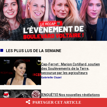
LES PLUS LUS DE LA SEMAINE
Cap-Ferret : Marion Cotillard, soutien
des Soulèvements de la Terre,
secourue par les agriculteurs
Gabrielle Cluzel
[ENQUÊTE] Nos nouvelles révélations
sur le meurtre de Quentin commis par
PARTAGER CET ARTICLE
des antifas