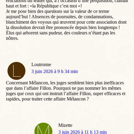
éructations du leader qui, a l’occasion d’une perquisition, clamait
haut et fort : »la République c’est moi »!
Je me pose bien des questions sur la valeur de ce terme
aujourd’hui ! Absences de poursuites, de condamnations,
blanchiment des voyous qui œuvrent pour cette association dont
la dissolution devrait être prononcée depuis bien longtemps !
Élus qui arborent sans pudeur, des couleurs n’étant pas les
nôtres.
Loutronne
dit
3 juin 2026 à 9 h 34 min
:
Concernant Mélancon, les juges semblent bien plus inefficaces
que dans l’affaire Fillon. Pourquoi ne pas nommer les mêmes
juges que ceux qui ont instruit l’affaire Fillon, super efficaces et
rapides, pour traiter cette affaire Mélancon ?
Mizette
dit
3 juin 2026 à 11 h 13 min