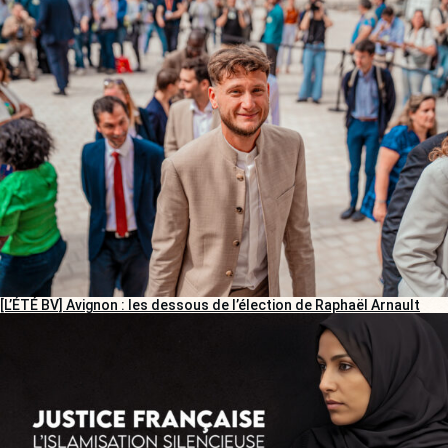
[L’ÉTÉ BV] Avignon : les dessous de l’élection de Raphaël Arnault