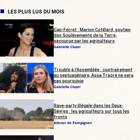
LES PLUS LUS DU MOIS
Cap-Ferret : Marion Cotillard, soutien
des Soulèvements de la Terre,
secourue par les agriculteurs
Gabrielle Cluzel
Trouble à l’Assemblée : contrairement
au septuagénaire, Assa Traoré ne sera
pas poursuivie
Gabrielle Cluzel
Rave-party illégale dans les Deux-
Sèvres : les agriculteurs sur tous les
fronts
Alienor de Pompignan