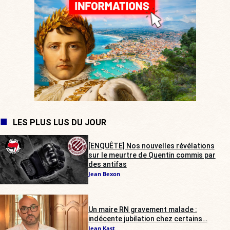
LES PLUS LUS DU JOUR
[ENQUÊTE] Nos nouvelles révélations
sur le meurtre de Quentin commis par
des antifas
Jean Bexon
Un maire RN gravement malade :
indécente jubilation chez certains…
Jean Kast