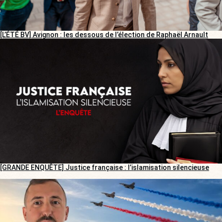
[L’ÉTÉ BV] Avignon : les dessous de l’élection de Raphaël Arnault
[GRANDE ENQUÊTE] Justice française : l’islamisation silencieuse