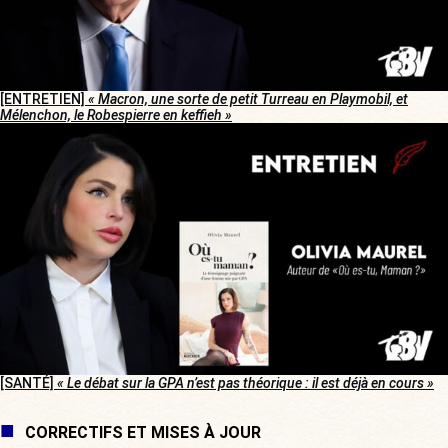
[ENTRETIEN]
« Macron, une sorte de petit Turreau en Playmobil, et
Mélenchon, le Robespierre en keffieh »
[SANTÉ]
« Le débat sur la GPA n’est pas théorique : il est déjà en cours »
CORRECTIFS ET MISES À JOUR