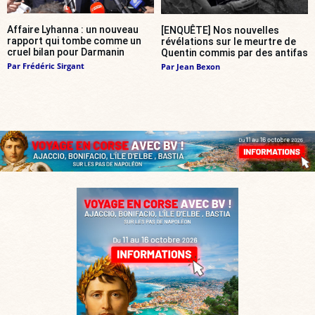
Affaire Lyhanna : un nouveau
[ENQUÊTE] Nos nouvelles
rapport qui tombe comme un
révélations sur le meurtre de
cruel bilan pour Darmanin
Quentin commis par des antifas
Par
Frédéric Sirgant
Par
Jean Bexon