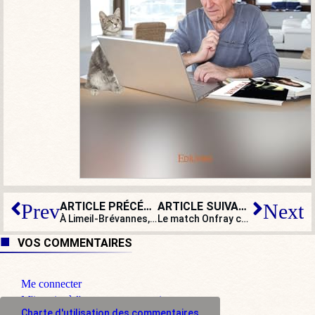
ARTICLE PRÉCÉDENT
ARTICLE SUIVANT
Prev
Next
À Limeil-Brévannes, la guérilla urbaine est une activité payante !
Le match Onfray contre BHL : symbole d’une discipline qui tombe
VOS COMMENTAIRES
Me connecter
M'inscrire à l'espace commentaire
Charte d'utilisation des commentaires