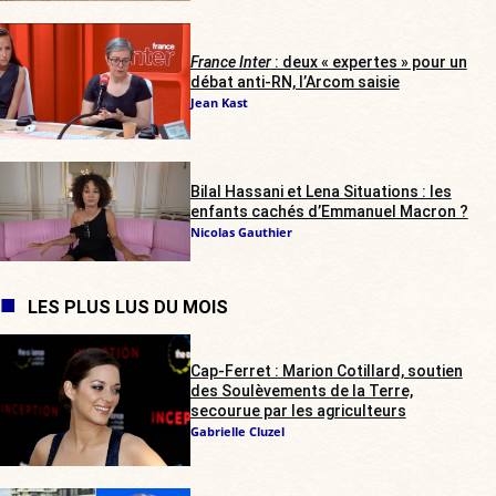
France Inter
: deux « expertes » pour un
débat anti-RN, l’Arcom saisie
Jean Kast
Bilal Hassani et Lena Situations : les
enfants cachés d’Emmanuel Macron ?
Nicolas Gauthier
LES PLUS LUS DU MOIS
Cap-Ferret : Marion Cotillard, soutien
des Soulèvements de la Terre,
secourue par les agriculteurs
Gabrielle Cluzel