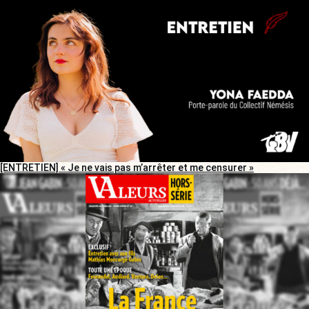
[ENTRETIEN] « Je ne vais pas m’arrêter et me censurer »