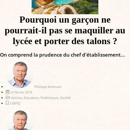
Pourquoi un garçon ne
pourrait-il pas se maquiller au
lycée et porter des talons ?
On comprend la prudence du chef d'établissement...
Philippe Kerlouan
22 février 2019
Articles
,
Education
,
Polémiques
,
Société
LGBTQ