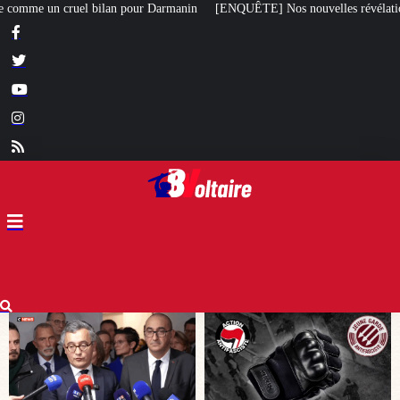
in
[ENQUÊTE] Nos nouvelles révélations sur le meurtre de Quentin commis 