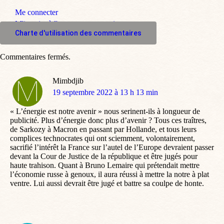
Me connecter
M'inscrire à l'espace commentaire
Charte d'utilisation des commentaires
Commentaires fermés.
Mimbdjib
dit
19 septembre 2022 à 13 h 13 min
:
« L’énergie est notre avenir » nous serinent-ils à longueur de
publicité. Plus d’énergie donc plus d’avenir ? Tous ces traîtres,
de Sarkozy à Macron en passant par Hollande, et tous leurs
complices technocrates qui ont sciemment, volontairement,
sacrifié l’intérêt la France sur l’autel de l’Europe devraient passer
devant la Cour de Justice de la république et être jugés pour
haute trahison. Quant à Bruno Lemaire qui prétendait mettre
l’économie russe à genoux, il aura réussi à mettre la notre à plat
ventre. Lui aussi devrait être jugé et battre sa coulpe de honte.