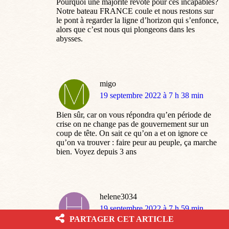
Pourquoi une majorité revote pour ces incapables?
Notre bateau FRANCE coule et nous restons sur
le pont à regarder la ligne d’horizon qui s’enfonce,
alors que c’est nous qui plongeons dans les
abysses.
migo
dit
19 septembre 2022 à 7 h 38 min
:
Bien sûr, car on vous répondra qu’en période de
crise on ne change pas de gouvernement sur un
coup de tête. On sait ce qu’on a et on ignore ce
qu’on va trouver : faire peur au peuple, ça marche
bien. Voyez depuis 3 ans
helene3034
dit
19 septembre 2022 à 7 h 59 min
:
PARTAGER CET ARTICLE
vont-ils continuer de nous nuire en toute impunité