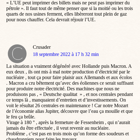
« L’UE peut imprimer des billets mais ne peut pas imprimer du
pétrole ». Il faut tout de même penser que si la moitié ou les trois
quarts de nos usines ferment, elles libèreront tout plein de gaz
pour nous chauffer. Cela devrait réjouir l’UE.
Crusader
dit
18 septembre 2022 à 17 h 32 min
:
La situation a vraiment dégénéré avec Hollande puis Macron. A
eux deux , ils ont mis à mal notre production d’électricité par le
nucléaire , tout ça pour faire plaisir aux Allemands et aux écolos
. Macron a cru bêtement qu’avec des éoliennes ce serait suffisant
pour produire notre électricité. Des machines que nous ne
produisons pas , « Deutsche qualitat » , et nos centrales pendant
ce temps là , manquaient d’entretien et d’investissements. On
voit le résultat 26 centrales en maintenance ! Car notre Mozart
de l’économie alias Jupiter, découvre que l’eau ça mouille et que
le feu ça brûle.
Virage à 180 ° , après la fermeture de Fessenheim , qui n’aurait
jamais du être effectuée , il veut revenir au nucléaire.
Problème , c’est pas en trois mois qu’on forme des soudeurs et
chaudronniers pour faire les travaux .