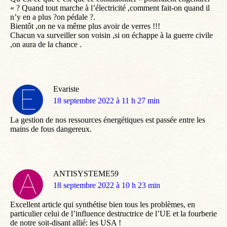
« ? Quand tout marche à l’électricité ,comment fait-on quand il
n’y en a plus ?on pédale ?.
Bientôt ,on ne va même plus avoir de verres !!!
Chacun va surveiller son voisin ,si on échappe à la guerre civile
,on aura de la chance .
Evariste
dit
18 septembre 2022 à 11 h 27 min
:
La gestion de nos ressources énergétiques est passée entre les
mains de fous dangereux.
ANTISYSTEME59
dit
18 septembre 2022 à 10 h 23 min
:
Excellent article qui synthétise bien tous les problèmes, en
particulier celui de l’influence destructrice de l’UE et la fourberie
de notre soit-disant allié: les USA !