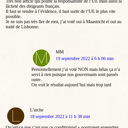
Très bon article qui pointe la responsabilité de l’UE mais aussi la
lâcheté des dirigeants français.
Il faut se rendre à l’évidence, il faut sortir de l’UE le plus vite
possible.
Je ne suis pas très fier de moi, j’ai voté oui à Maastricht et oui au
traité de Lisbonne.
MM
dit
19 septembre 2022 à 6 h 06 min
:
Personnellement j’ai voté NON mais hélas ça n’a
servi à rien puisque nos gouvernants sont passés
outre.
On voit le résultat aujourd’hui mais trop tard
L'arche
dit
18 septembre 2022 à 11 h 38 min
:
Qu’est-ce que c’est que ce conditionnel « pourraient engendrer