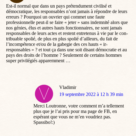
Est-il normal que dans un pays prétendument civilisé et
démocratique, les responsables n’ont jamais à répondre de leurs
erreurs ? Pourquoi un ouvrier qui commet une faute
professionnelle peut-il se faire « jeter » sans indemnité alors que
nos génies, élus et autres hauts fonctionnaires, ne sont jamais
responsables de leurs actes et restent entretenus à vie par le con-
tribuable spolié, de plus en plus spolié d’ailleurs, du fait de
l’incompétence et/ou de la gabegie des ces hauts « ir-
responsables » ? et tout ça dans une soit disant démocratie et au
pays des droits de l’homme ? Seulement de certains hommes
super privilégiés apparemment …
Vladimir
dit
19 septembre 2022 à 12 h 39 min
:
Merci Loutronne, votre comment m’a tellement
plus que je l’ai pris pour ma page de FB, en
espérant que vous ne m’en voudriez pas.
Spassibo!:)