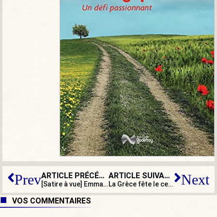
ARTICLE PRÉCÉDENT
ARTICLE SUIVANT
Prev
Next
[Satire à vue] Emmanuel Macron à Londres et à New York le même jour : mission impossible ?
La Grèce fête le centenaire de la Grande Catastrophe d’Izmir, Erdoğan la lui rappelle…
VOS COMMENTAIRES