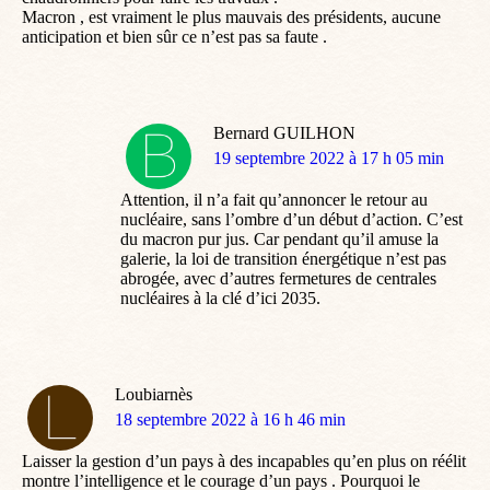
Macron , est vraiment le plus mauvais des présidents, aucune
anticipation et bien sûr ce n’est pas sa faute .
Bernard GUILHON
dit
19 septembre 2022 à 17 h 05 min
:
Attention, il n’a fait qu’annoncer le retour au
nucléaire, sans l’ombre d’un début d’action. C’est
du macron pur jus. Car pendant qu’il amuse la
galerie, la loi de transition énergétique n’est pas
abrogée, avec d’autres fermetures de centrales
nucléaires à la clé d’ici 2035.
Loubiarnès
dit
18 septembre 2022 à 16 h 46 min
:
Laisser la gestion d’un pays à des incapables qu’en plus on réélit
montre l’intelligence et le courage d’un pays . Pourquoi le