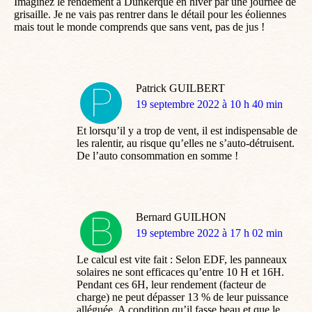
Imaginez le rendement à Dunkerque en hiver par une journée de
grisaille. Je ne vais pas rentrer dans le détail pour les éoliennes
mais tout le monde comprends que sans vent, pas de jus !
Patrick GUILBERT
dit
19 septembre 2022 à 10 h 40 min
:
Et lorsqu’il y a trop de vent, il est indispensable de
les ralentir, au risque qu’elles ne s’auto-détruisent.
De l’auto consommation en somme !
Bernard GUILHON
dit
19 septembre 2022 à 17 h 02 min
:
Le calcul est vite fait : Selon EDF, les panneaux
solaires ne sont efficaces qu’entre 10 H et 16H.
Pendant ces 6H, leur rendement (facteur de
charge) ne peut dépasser 13 % de leur puissance
alléguée. A condition qu’il fasse beau et que le