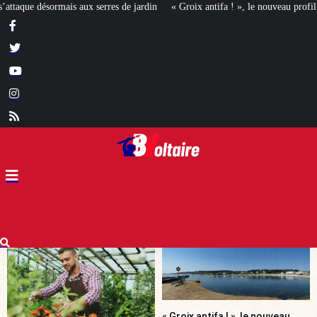
in
« Groix antifa ! », le nouveau profil de la gauche révolutionnaire ?
[MI
« Groix antifa ! », le nouveau