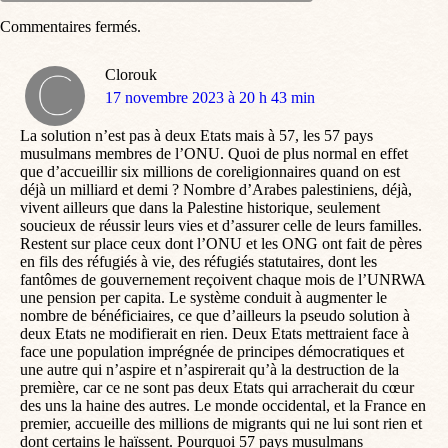
Commentaires fermés.
Clorouk
dit
17 novembre 2023 à 20 h 43 min
:
La solution n’est pas à deux Etats mais à 57, les 57 pays
musulmans membres de l’ONU. Quoi de plus normal en effet
que d’accueillir six millions de coreligionnaires quand on est
déjà un milliard et demi ? Nombre d’Arabes palestiniens, déjà,
vivent ailleurs que dans la Palestine historique, seulement
soucieux de réussir leurs vies et d’assurer celle de leurs familles.
Restent sur place ceux dont l’ONU et les ONG ont fait de pères
en fils des réfugiés à vie, des réfugiés statutaires, dont les
fantômes de gouvernement reçoivent chaque mois de l’UNRWA
une pension per capita. Le système conduit à augmenter le
nombre de bénéficiaires, ce que d’ailleurs la pseudo solution à
deux Etats ne modifierait en rien. Deux Etats mettraient face à
face une population imprégnée de principes démocratiques et
une autre qui n’aspire et n’aspirerait qu’à la destruction de la
première, car ce ne sont pas deux Etats qui arracherait du cœur
des uns la haine des autres. Le monde occidental, et la France en
premier, accueille des millions de migrants qui ne lui sont rien et
dont certains le haïssent. Pourquoi 57 pays musulmans