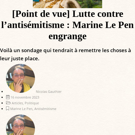
[Point de vue] Lutte contre
l’antisémitisme : Marine Le Pen
engrange
Voilà un sondage qui tendrait à remettre les choses à
leur juste place.
Nicolas Gauthier
16 novembre 2023
Articles
,
Politique
Marine Le Pen
,
Antisémitisme