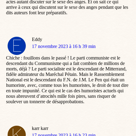
actes autant discuter sur le sexe des anges. Et on sait ce qui
arrive à ceux qui discutent sur le sexe des anges pendant que les
dits auteurs font leur préparatifs.
Eddy
dit
17 novembre 2023 à 16 h 39 min
:
Chiche : fouillons dans le passé ! Le parti communiste est le
descendant du Communisme qui a fait combien de millions de
morts, déjà ? Le parti socialiste est le descendant de Mitterrand,
fidèle admirateur du Maréchal Pétain. Mais le Rassemblement
National est le descendant du F.N. de J.M. Le Pen qui était un
humoriste, avec, comme tous les humoristes, le droit de tout dire
en toute impunité. Ce qui est le cas des humoristes actuels qui
nous abreuvent d’atrocités mille fois pires, sans risquer de
soulever un tonnerre de désapprobations.
karr karr
dit
17 novembre 2023 à 16 h 23 min