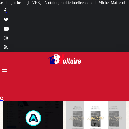
phie intellectuelle de Michel Maffesoli
Pour regagner son influence en Afr