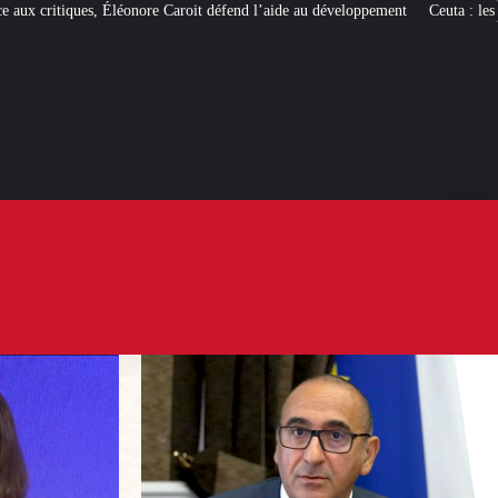
Caroit défend l’aide au développement
Ceuta : les
« ingérences étrangères »
po