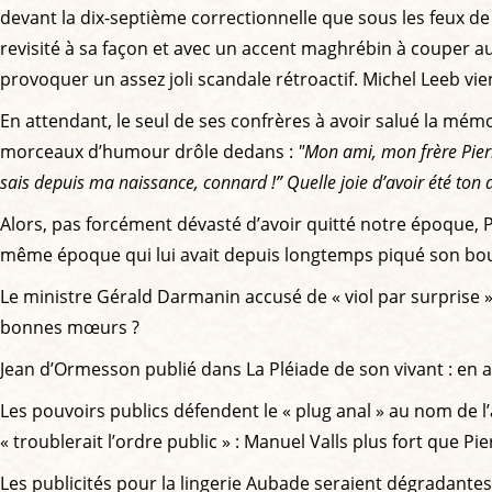
devant la dix-septième correctionnelle que sous les feux de la
revisité à sa façon et avec un accent maghrébin à couper au c
provoquer un assez joli scandale rétroactif. Michel Leeb vie
En attendant, le seul de ses confrères à avoir salué la mé
morceaux d’humour drôle dedans :
"Mon ami, mon frère Pierre
sais depuis ma naissance, connard !” Quelle joie d’avoir été ton 
Alors, pas forcément dévasté d’avoir quitté notre époque, Pie
même époque qui lui avait depuis longtemps piqué son bou
Le ministre Gérald Darmanin accusé de « viol par surprise 
bonnes mœurs ?
Jean d’Ormesson publié dans La Pléiade de son vivant : en
Les pouvoirs publics défendent le « plug anal » au nom de l
« troublerait l’ordre public » : Manuel Valls plus fort que
Les publicités pour la lingerie Aubade seraient dégradante