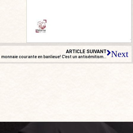
ARTICLE SUIVANT
Next
« Les agressions antisémites sont monnaie courante en banlieue! C’est un antisémitisme islamiste nourri à l’islamo-gauchisme ! »