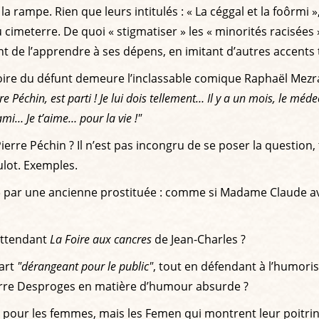
 rampe. Rien que leurs intitulés : « La céggal et la foôrmi »,
imeterre. De quoi « stigmatiser » les « minorités racisées »,
nt de l’apprendre à ses dépens, en imitant d’autres accents 
moire du défunt demeure l’inclassable comique Raphaël Mezr
 Péchin, est parti ! Je lui dois tellement… Il y a un mois, le médec
ami… Je t’aime… pour la vie !"
rre Péchin ? Il n’est pas incongru de se poser la question, t
lot. Exemples.
» par une ancienne prostituée : comme si Madame Claude ava
 attendant
La Foire aux cancres
de Jean-Charles ?
’art
"dérangeant pour le public"
, tout en défendant à l’humori
 Pierre Desproges en matière d’humour absurde ?
s pour les femmes, mais les Femen qui montrent leur poitri