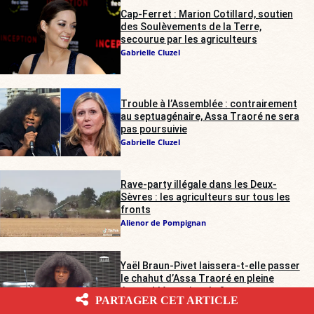
Cap-Ferret : Marion Cotillard, soutien
des Soulèvements de la Terre,
secourue par les agriculteurs
Gabrielle Cluzel
Trouble à l’Assemblée : contrairement
au septuagénaire, Assa Traoré ne sera
pas poursuivie
Gabrielle Cluzel
Rave-party illégale dans les Deux-
Sèvres : les agriculteurs sur tous les
fronts
Alienor de Pompignan
Yaël Braun-Pivet laissera-t-elle passer
le chahut d’Assa Traoré en pleine
Assemblée nationale ?
PARTAGER CET ARTICLE
Marc Baudriller