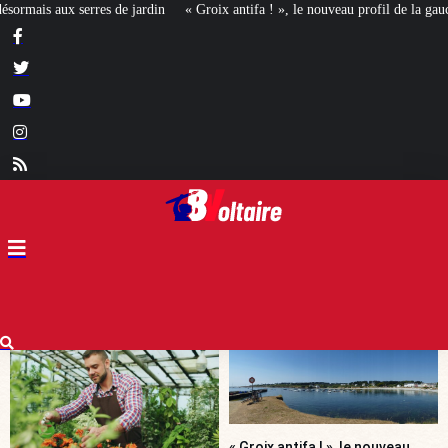
roix antifa ! », le nouveau profil de la gauche révolutionnaire ?
[MIEUX VAUT
« Groix antifa ! », le nouveau