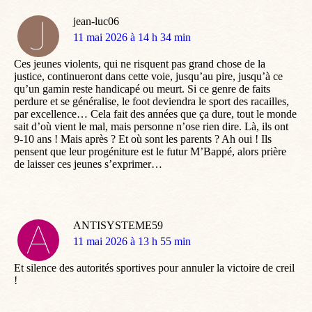
jean-luc06
dit
11 mai 2026 à 14 h 34 min
:
Ces jeunes violents, qui ne risquent pas grand chose de la
justice, continueront dans cette voie, jusqu’au pire, jusqu’à ce
qu’un gamin reste handicapé ou meurt. Si ce genre de faits
perdure et se généralise, le foot deviendra le sport des racailles,
par excellence… Cela fait des années que ça dure, tout le monde
sait d’où vient le mal, mais personne n’ose rien dire. Là, ils ont
9-10 ans ! Mais après ? Et où sont les parents ? Ah oui ! Ils
pensent que leur progéniture est le futur M’Bappé, alors prière
de laisser ces jeunes s’exprimer…
ANTISYSTEME59
dit
11 mai 2026 à 13 h 55 min
:
Et silence des autorités sportives pour annuler la victoire de creil
!