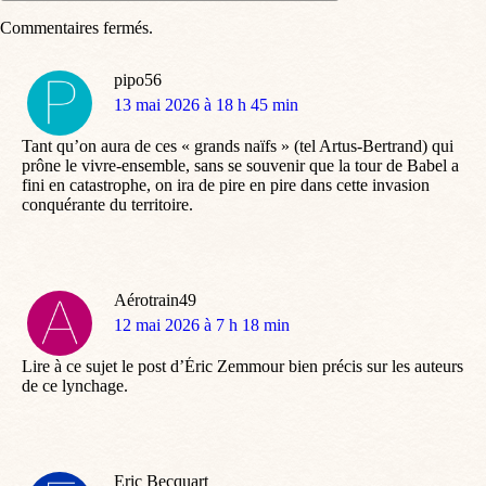
Commentaires fermés.
pipo56
dit
13 mai 2026 à 18 h 45 min
:
Tant qu’on aura de ces « grands naïfs » (tel Artus-Bertrand) qui
prône le vivre-ensemble, sans se souvenir que la tour de Babel a
fini en catastrophe, on ira de pire en pire dans cette invasion
conquérante du territoire.
Aérotrain49
dit
12 mai 2026 à 7 h 18 min
:
Lire à ce sujet le post d’Éric Zemmour bien précis sur les auteurs
de ce lynchage.
Eric Becquart