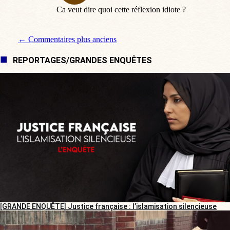
Ca veut dire quoi cette réflexion idiote ?
Navigation de commentaire
← Commentaires plus anciens
REPORTAGES/GRANDES ENQUÊTES
[GRANDE ENQUÊTE] Justice française : l’islamisation silencieuse