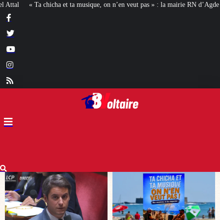
 on n’en veut pas » : la mairie RN d’Agde face à la meute « antiraciste »
La 