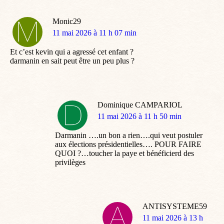
Monic29
dit
11 mai 2026 à 11 h 07 min
:
Et c’est kevin qui a agressé cet enfant ?
darmanin en sait peut être un peu plus ?
Dominique CAMPARIOL
dit
11 mai 2026 à 11 h 50 min
:
Darmanin ….un bon a rien….qui veut postuler
aux élections présidentielles…. POUR FAIRE
QUOI ?…toucher la paye et bénéficierd des
privilèges
ANTISYSTEME59
dit
11 mai 2026 à 13 h