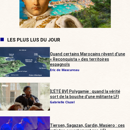
LES PLUS LUS DU JOUR
Quand certains Marocains rêvent d’une
« Reconquista » des territoires
espagnols
Eric de Mascureau
[L’ÉTÉ BV] Polygamie : quand la vérité
sort de la bouche d’une militante LFI
Gabrielle Cluzel
Tiersen, Sagazan, Gardin, Masiero : ces