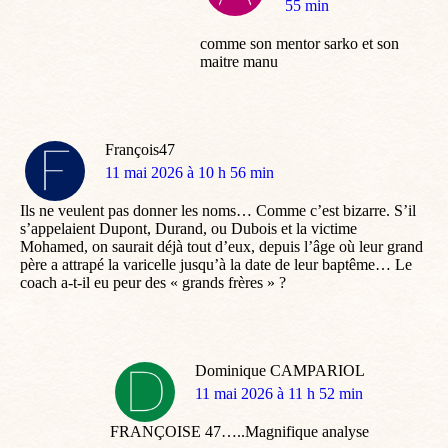
:
55 min
comme son mentor sarko et son
maitre manu
François47
dit
11 mai 2026 à 10 h 56 min
:
Ils ne veulent pas donner les noms… Comme c’est bizarre. S’il
s’appelaient Dupont, Durand, ou Dubois et la victime
Mohamed, on saurait déjà tout d’eux, depuis l’âge où leur grand
père a attrapé la varicelle jusqu’à la date de leur baptême… Le
coach a-t-il eu peur des « grands frères » ?
Dominique CAMPARIOL
dit
11 mai 2026 à 11 h 52 min
:
FRANÇOISE 47…..Magnifique analyse