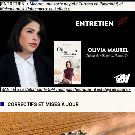
[ENTRETIEN]
« Macron, une sorte de petit Turreau en Playmobil, et
Mélenchon, le Robespierre en keffieh »
[SANTÉ]
« Le débat sur la GPA n’est pas théorique : il est déjà en cours »
CORRECTIFS ET MISES À JOUR