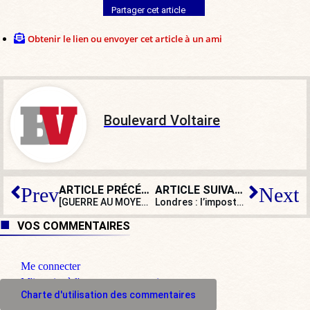
Partager cet article
Obtenir le lien ou envoyer cet article à un ami
Boulevard Voltaire
ARTICLE PRÉCÉDENT
ARTICLE SUIVANT
Prev
Next
[GUERRE AU MOYEN-ORIENT] La stratégie du faible au fort de l’Iran à bout de souffle ?
Londres : l’imposture Banksy a encore frappé
VOS COMMENTAIRES
Me connecter
M'inscrire à l'espace commentaire
Charte d'utilisation des commentaires