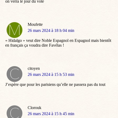
on verra le jour du vote
Moufette
dit
26 mars 2024 à 18 h 04 min
:
« Hidalgo » veut dire Noble Espagnol en Espagnol mais bientôt
en français ça voudra dire Favélas !
citoyen
dit
26 mars 2024 à 15 h 53 min
:
J’espère que pour les parisiens qu’elle ne passera pas du tout
Clorouk
dit
26 mars 2024 à 15 h 45 min