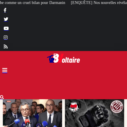
anin
[ENQUÊTE] Nos nouvelles révélations sur le meurtre de Quentin commi