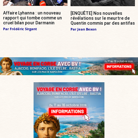
Affaire Lyhanna : un nouveau
[ENQUÊTE] Nos nouvelles
rapport qui tombe comme un
révélations sur le meurtre de
cruel bilan pour Darmanin
Quentin commis par des antifas
Par
Frédéric Sirgant
Par
Jean Bexon