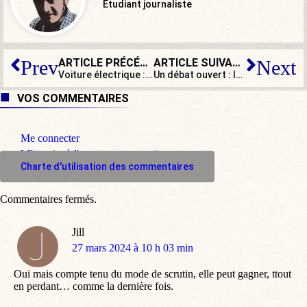
Étudiant journaliste
ARTICLE PRÉCÉDENT
ARTICLE SUIVANT
Prev
Next
Voiture électrique : crash violent dans le mur des réalités
Un débat ouvert : les traites arabo-négrière et atlantique sont-elles comparables ?
VOS COMMENTAIRES
Me connecter
M'inscrire à l'espace commentaire
Charte d'utilisation des commentaires
Commentaires fermés.
Jill
dit
27 mars 2024 à 10 h 03 min
:
Oui mais compte tenu du mode de scrutin, elle peut gagner, ttout
en perdant… comme la dernière fois.