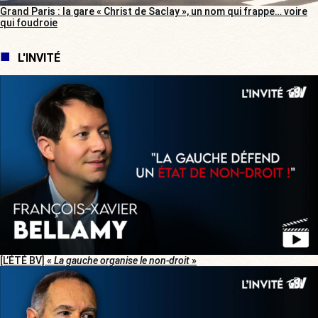
Grand Paris : la gare « Christ de Saclay », un nom qui frappe… voire
qui foudroie
L'INVITÉ
[L’ÉTÉ BV] «
La gauche organise le non-droit
»