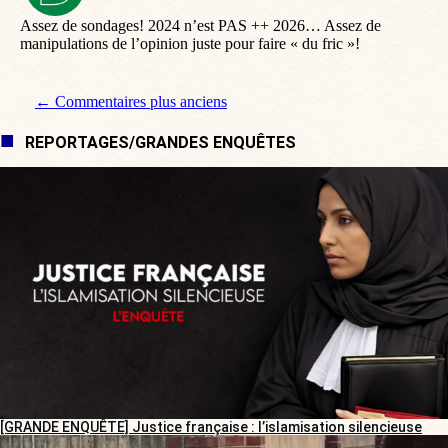
:
Assez de sondages! 2024 n’est PAS ++ 2026… Assez de
manipulations de l’opinion juste pour faire « du fric »!
Navigation de commentaire
← Commentaires plus anciens
REPORTAGES/GRANDES ENQUÊTES
[GRANDE ENQUÊTE] Justice française : l’islamisation silencieuse