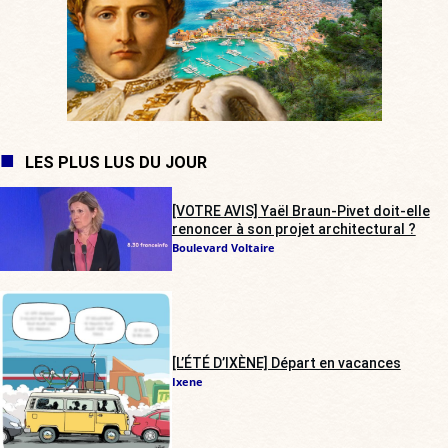
LES PLUS LUS DU JOUR
[VOTRE AVIS] Yaël Braun-Pivet doit-elle
renoncer à son projet architectural ?
Boulevard Voltaire
[L’ÉTÉ D’IXÈNE] Départ en vacances
Ixene