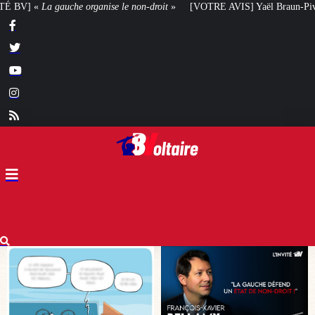
droit
»
[VOTRE AVIS] Yaël Braun-Pivet doit-elle renoncer à son projet arch