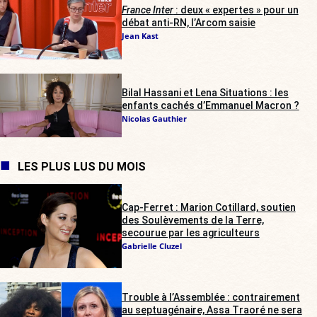
France Inter
: deux « expertes » pour un
débat anti-RN, l’Arcom saisie
Jean Kast
Bilal Hassani et Lena Situations : les
enfants cachés d’Emmanuel Macron ?
Nicolas Gauthier
LES PLUS LUS DU MOIS
Cap-Ferret : Marion Cotillard, soutien
des Soulèvements de la Terre,
secourue par les agriculteurs
Gabrielle Cluzel
Trouble à l’Assemblée : contrairement
au septuagénaire, Assa Traoré ne sera