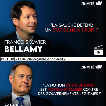
[L’ÉTÉ BV] «
La gauche organise le non-droit
»