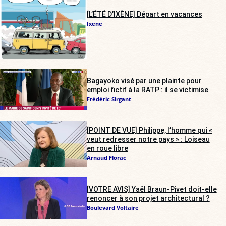
[L’ÉTÉ D’IXÈNE] Départ en vacances
Ixene
Bagayoko visé par une plainte pour
emploi fictif à la RATP : il se victimise
Frédéric Sirgant
[POINT DE VUE] Philippe, l’homme qui «
veut redresser notre pays » : Loiseau
en roue libre
Arnaud Florac
[VOTRE AVIS] Yaël Braun-Pivet doit-elle
renoncer à son projet architectural ?
Boulevard Voltaire