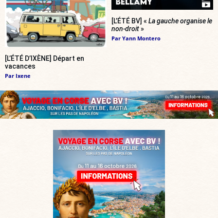
[L’ÉTÉ BV] «
La gauche organise le
non-droit
»
Par
Yann Montero
[L’ÉTÉ D’IXÈNE] Départ en
vacances
Par
Ixene