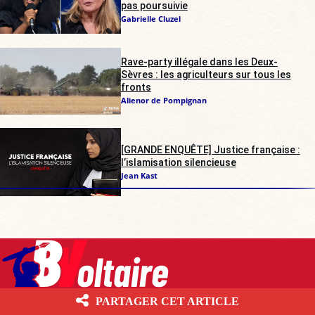
pas poursuivie
Gabrielle Cluzel
Rave-party illégale dans les Deux-
Sèvres : les agriculteurs sur tous les
fronts
Alienor de Pompignan
[GRANDE ENQUÊTE] Justice française :
l’islamisation silencieuse
Jean Kast
PARTAGER CET ARTICLE
Boulevard Voltaire 10.6.1 Les contenus écrits publiés par Boulevard