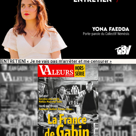
[ENTRETIEN] « Je ne vais pas m’arrêter et me censurer »