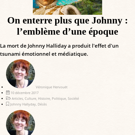
On enterre plus que Johnny :
l’emblème d’une époque
La mort de Johnny Halliday a produit l'effet d'un
tsunami émotionnel et médiatique.
Véronique Hervouët
10 décembre 2017
Articles
,
Culture
,
Histoire
,
Politique
,
Société
Johnny Hallyday
,
Décès