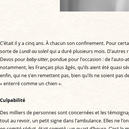
C’était il y a cinq ans. À chacun son confinement. Pour cert
sorte de
Lundi au soleil
qui a duré plusieurs mois. D’autres r
Devos pour
baby-sitter
, pondue pour l’occasion : de l’auto-
notamment, les Français plus âgés, qu’ils aient été quasi séq
enfin, qui ne s’en remettent pas, bien qu’ils ne soient pas de
« enterré comme un chien ».
Culpabilité
Des milliers de personnes sont concernées et les témoignag
tout au revoir, un petit signe dans l’ambulance. Elles ne l’
en comité réduit, était compté : un quart d’heure. C’est 