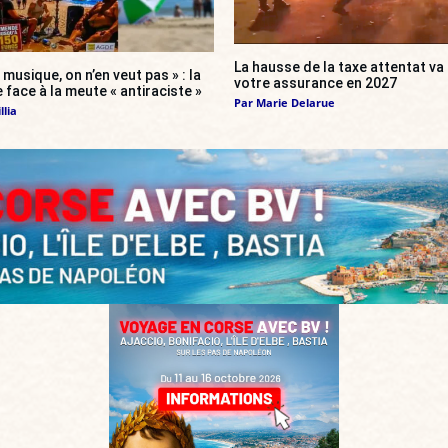
La hausse de la taxe attentat v
 musique, on n’en veut pas » : la
votre assurance en 2027
 face à la meute « antiraciste »
Par
Marie Delarue
llia