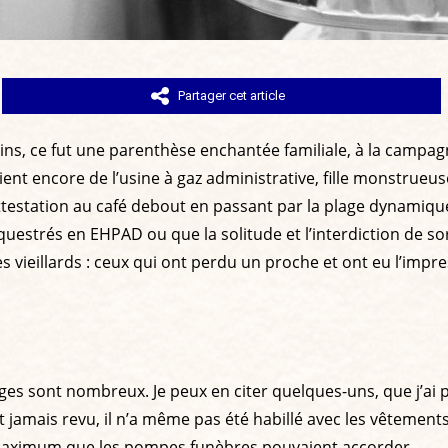
Partager cet article
ains, ce fut une parenthèse enchantée familiale, à la campag
ient encore de l’usine à gaz administrative, fille monstrueu
attestation au café debout en passant par la plage dynamiqu
uestrés en EHPAD ou que la solitude et l’interdiction de sorti
s vieillards : ceux qui ont perdu un proche et ont eu l’impres
es sont nombreux. Je peux en citer quelques-uns, que j’ai p
ont jamais revu, il n’a même pas été habillé avec les vêtemen
le maximum que les pompes funèbres pouvaient accorder.