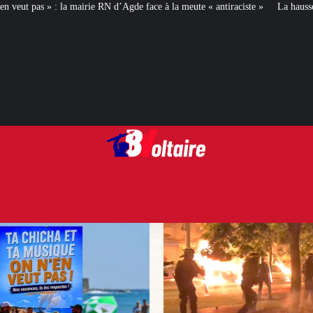
 d’Agde face à la meute « antiraciste »
La hausse de la taxe attentat va aug