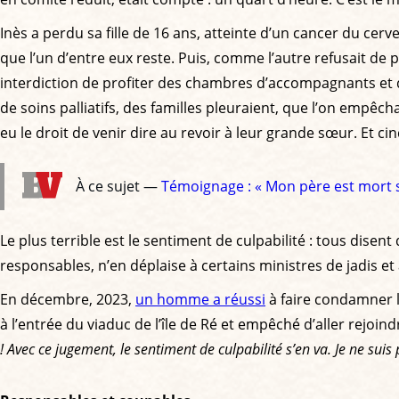
Inès a perdu sa fille de 16 ans, atteinte d’un cancer du cerv
que l’un d’entre eux reste. Puis, comme l’autre refusait de p
interdiction de profiter des chambres d’accompagnants et d
de soins palliatifs, des familles pleuraient, que l’on empêch
eu le droit de venir dire au revoir à leur grande sœur. Et 
À ce sujet —
Témoignage : « Mon père est mort se
Le plus terrible est le sentiment de culpabilité : tous disent 
responsables, n’en déplaise à certains ministres de jadis et
En décembre, 2023,
un homme a réussi
à faire condamner l’É
à l’entrée du viaduc de l’île de Ré et empêché d’aller rejoindr
! Avec ce jugement, le sentiment de culpabilité s’en va. Je ne sui