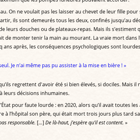
eau. On ne voulait pas les laisser au chevet de leur fille pou
artir, ils sont demeurés tous les deux, confinés jusqu’au déc
e leurs douches ou de plateaux-repas. Mais ils s’estiment 
ait de monter tenir la main au mourant. La vraie mort dans l’i
cinq ans après, les conséquences psychologiques sont lourdes
ul. Je n’ai même pas pu assister à la mise en bière ! »
qu’ils regrettent d'avoir été si bien élevés, si dociles. Mais i
 à leurs décisions inhumaines.
tat pour faute lourde : en 2020, alors qu’il avait toutes les 
e à l’hôpital son père, qui était mort trois jours plus tard sa
s pas responsable.
[…]
De là-haut, j’espère qu’il est content.
»