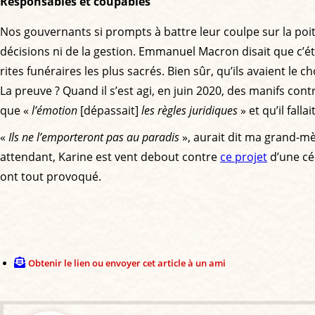
Responsables et coupables
Nos gouvernants si prompts à battre leur coulpe sur la poitr
décisions ni de la gestion. Emmanuel Macron disait que c’était
rites funéraires les plus sacrés. Bien sûr, qu’ils avaient le ch
La preuve ? Quand il s’est agi, en juin 2020, des manifs co
que «
l’émotion
[dépassait]
les règles juridiques
» et qu’il fal
«
Ils ne l’emporteront pas au paradis
», aurait dit ma grand-mèr
attendant, Karine est vent debout contre
ce projet
d’une cé
ont tout provoqué.
Obtenir le lien ou envoyer cet article à un ami