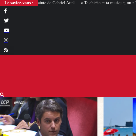
Le saviez-vous :
« Ta chicha et ta musique, on n’en veut pas » : la mairie RN