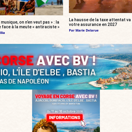
La hausse de la taxe attentat v
 musique, on n’en veut pas » : la
votre assurance en 2027
 face à la meute « antiraciste »
Par
Marie Delarue
llia