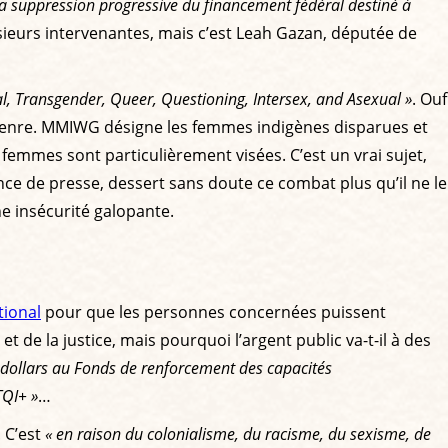
la suppression progressive du financement fédéral destiné à
eurs intervenantes, mais c’est Leah Gazan, députée de
l, Transgender, Queer, Questioning, Intersex, and Asexual »
. Ouf
 genre. MMIWG désigne les femmes indigènes disparues et
femmes sont particulièrement visées. C’est un vrai sujet,
e de presse, dessert sans doute ce combat plus qu’il ne le
ne insécurité galopante.
tional
pour que les personnes concernées puissent
et de la justice, mais pourquoi l’argent public va-t-il à des
e dollars au Fonds de renforcement des capacités
TQI+ »
…
. C’est
« en raison du colonialisme, du racisme, du sexisme, de