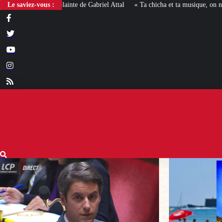
Le saviez-vous :
« Ta chicha et ta musique, on n’en veut pas » : la mairie RN