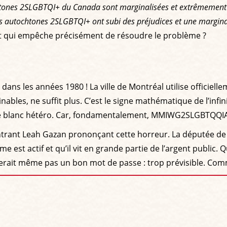
htones 2SLGBTQI+ du Canada sont marginalisées et extrêmement e
nnes autochtones 2SLGBTQI+ ont subi des préjudices et une margina
t qui empêche précisément de résoudre le problème ?
dans les années 1980 ! La ville de Montréal utilise officiel
ables, ne suffit plus. C’est le signe mathématique de l’infini
e blanc hétéro. Car, fondamentalement, MMIWG2SLGBTQQIA+ e
montrant Leah Gazan prononçant cette horreur. La députée d
sme est actif et qu’il vit en grande partie de l’argent publ
 ne ferait même pas un bon mot de passe : trop prévisible. Com