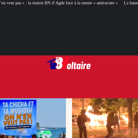
 d’Agde face à la meute « antiraciste »
La hausse de la taxe attentat va aug