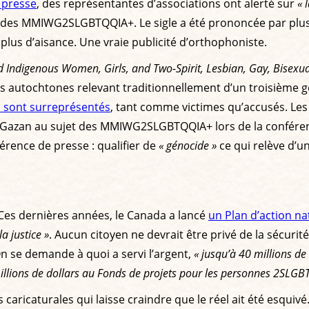
 presse
, des représentantes d’associations ont alerté sur
« 
des MMIWG2SLGBTQQIA+. Le sigle a été prononcée par plusi
 plus d’aisance. Une vraie publicité d’orthophoniste.
 Indigenous Women, Girls, and Two-Spirit, Lesbian, Gay, Bisexua
s autochtones relevant traditionnellement d’un troisième
 sont surreprésentés
, tant comme victimes qu’accusés. Les 
h Gazan au sujet des MMIWG2SLGBTQQIA+ lors de la conférenc
férence de presse : qualifier de
« génocide »
ce qui relève d’u
. Ces dernières années, le Canada a lancé
un Plan d’action na
la justice »
. Aucun citoyen ne devrait être privé de la sécurité 
On se demande à quoi a servi l’argent,
« jusqu’à 40 millions d
lions de dollars au Fonds de projets pour les personnes 2SLGB
 caricaturales qui laisse craindre que le réel ait été esquivé