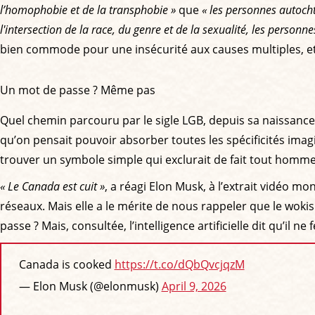
l’homophobie et de la transphobie »
que
« les personnes autoc
l'intersection de la race, du genre et de la sexualité, les perso
bien commode pour une insécurité aux causes multiples, e
Un mot de passe ? Même pas
Quel chemin parcouru par le sigle LGB, depuis sa naissance 
qu’on pensait pouvoir absorber toutes les spécificités imagin
trouver un symbole simple qui exclurait de fait tout homm
« Le Canada est cuit »
, a réagi Elon Musk, à l’extrait vidéo 
réseaux. Mais elle a le mérite de nous rappeler que le woki
passe ? Mais, consultée, l’intelligence artificielle dit qu’il
Canada is cooked
https://t.co/dQbQvcjqzM
— Elon Musk (@elonmusk)
April 9, 2026