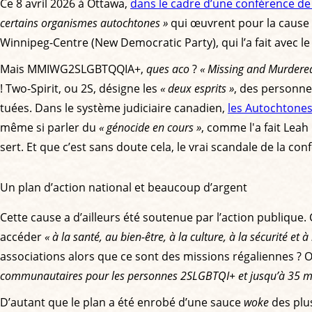
Ce 8 avril 2026 à Ottawa,
dans le cadre d’une conférence de
certains organismes autochtones »
qui œuvrent pour la cause 
Winnipeg-Centre (New Democratic Party), qui l’a fait avec le
Mais MMIWG2SLGBTQQIA+,
ques aco
?
« Missing and Murdered
! Two-Spirit, ou 2S, désigne les
« deux esprits »
, des personne
tuées. Dans le système judiciaire canadien,
les Autochtones
même si parler du
« génocide en cours »
, comme l'a fait Lea
sert. Et que c’est sans doute cela, le vrai scandale de la con
Un plan d’action national et beaucoup d’argent
Cette cause a d’ailleurs été soutenue par l’action publique
accéder
« à la santé, au bien-être, à la culture, à la sécurité et à 
associations alors que ce sont des missions régaliennes ? 
communautaires pour les personnes 2SLGBTQI+ et jusqu’à 35 mil
D’autant que le plan a été enrobé d’une sauce
woke
des plus