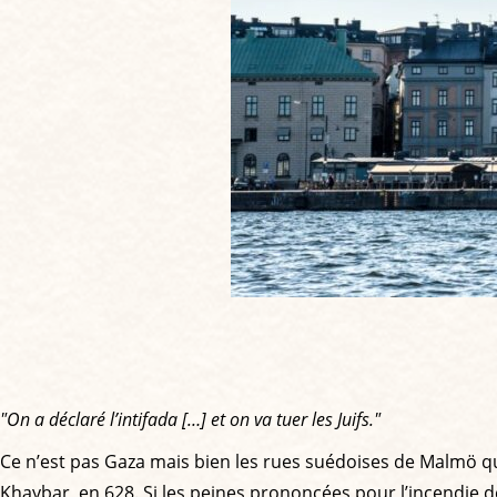
"On a déclaré l’intifada […] et on va tuer les Juifs."
Ce n’est pas Gaza mais bien les rues suédoises de Malmö qui
Khaybar, en 628. Si les peines prononcées pour l’incendi