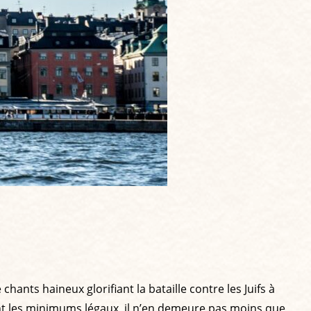
nts haineux glorifiant la bataille contre les Juifs à
nt les minimums légaux, il n’en demeure pas moins que