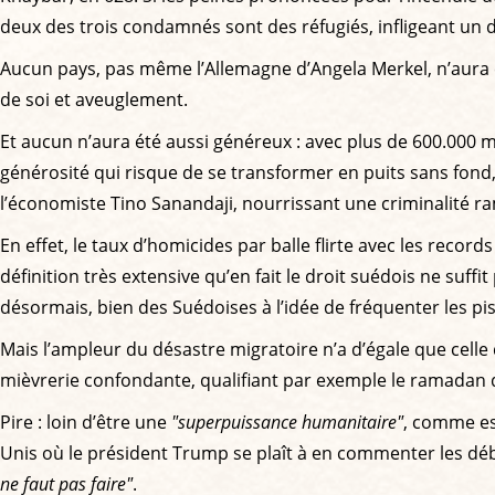
deux des trois condamnés sont des réfugiés, infligeant un 
Aucun pays, pas même l’Allemagne d’Angela Merkel, n’aura en 
de soi et aveuglement.
Et aucun n’aura été aussi généreux : avec plus de 600.000 m
générosité qui risque de se transformer en puits sans fon
l’économiste Tino Sanandaji, nourrissant une criminalité r
En effet, le taux d’homicides par balle flirte avec les reco
définition très extensive qu’en fait le droit suédois ne suff
désormais, bien des Suédoises à l’idée de fréquenter les pis
Mais l’ampleur du désastre migratoire n’a d’égale que ce
mièvrerie confondante, qualifiant par exemple le ramadan
Pire : loin d’être une
"superpuissance humanitaire"
, comme es
Unis où le président Trump se plaît à en commenter les 
ne faut pas faire"
.