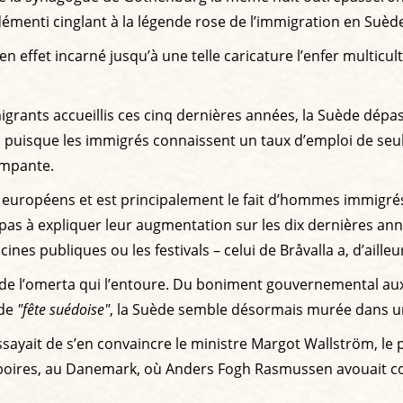
démenti cinglant à la légende rose de l’immigration en Suèd
effet incarné jusqu’à une telle caricature l’enfer multicult
igrants accueillis ces cinq dernières années, la Suède dépas
d, puisque les immigrés connaissent un taux d’emploi de se
ampante.
rds européens et est principalement le fait d’hommes immigré
it pas à expliquer leur augmentation sur les dix dernières an
cines publiques ou les festivals – celui de Bråvalla a, d’ail
lle de l’omerta qui l’entoure. Du boniment gouvernemental
 de
"fête suédoise"
, la Suède semble désormais murée dans u
sayait de s’en convaincre le ministre Margot Wallström, le 
déboires, au Danemark, où Anders Fogh Rasmussen avouait 