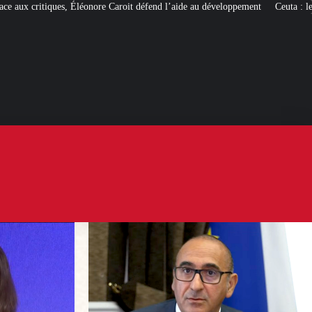
 Caroit défend l’aide au développement
Ceuta : les
« ingérences étrangères »
p