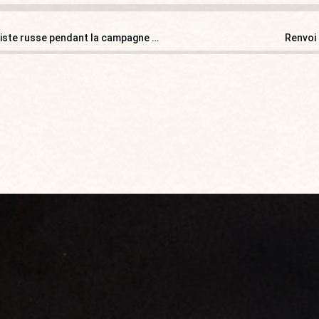
Trump aurait su que son fils allait rencontrer une lobbyiste russe pendant la campagne : et alors ?
Renvoi 