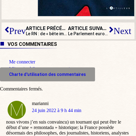
ARTICLE PRÉCÉDENT
ARTICLE SUIVANT
Prev
Next
Le RN : de « bête immonde » à « beauté de la démocratie »
Le Parlement européen vote à 453 voix contre 119 la prolongation du passe sanitaire européen
VOS COMMENTAIRES
Me connecter
M'inscrire à l'espace commentaire
Charte d'utilisation des commentaires
Commentaires fermés.
marianni
dit
24 juin 2022 à 9 h 44 min
:
nous vivons j’en suis convaincu) un tournant qui peut être le
début d’une « remontada » historique; la France possède
désormais des philosophes, des journalistes, historiens, analystes