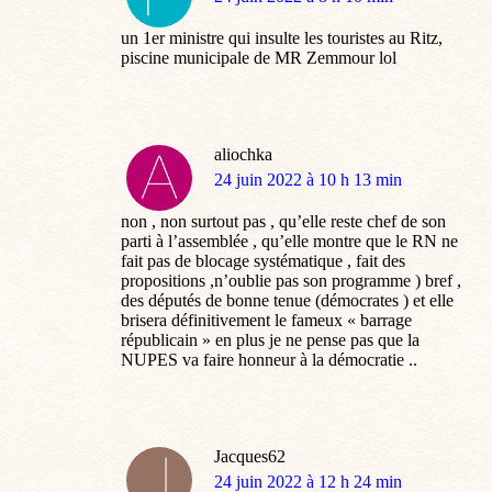
:
un 1er ministre qui insulte les touristes au Ritz,
piscine municipale de MR Zemmour lol
aliochka
dit
24 juin 2022 à 10 h 13 min
:
non , non surtout pas , qu’elle reste chef de son
parti à l’assemblée , qu’elle montre que le RN ne
fait pas de blocage systématique , fait des
propositions ,n’oublie pas son programme ) bref ,
des députés de bonne tenue (démocrates ) et elle
brisera définitivement le fameux « barrage
républicain » en plus je ne pense pas que la
NUPES va faire honneur à la démocratie ..
Jacques62
dit
24 juin 2022 à 12 h 24 min