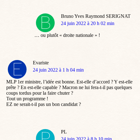
Bruno Yves Raymond SERIGNAT
dit
24 juin 2022 à 20 h 02 min
:
… ou plutôt « droite nationale » !
Evariste
dit
24 juin 2022 à 1 h 04 min
:
MLP 1er ministre, l’idée est bonne. Est-elle d’accord ? Y est-elle
prête ? En est-elle capable ? Macron ne lui fera-t-il pas quelques
coups tordus pour la faire chuter ?
Tout un programme !
EZ ne serait-t-il pas un bon candidat ?
PL
dit
24 juin 2022 à 8 h 10 min