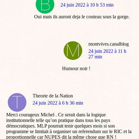
dit
24 juin 2022 à 10 h 53 min
:
Oui mais ils auront deja le couteau sous la gorge.
montvives.canalblog
dit
24 juin 2022 à 11 h
:
27 min
Humour noir !
Theorie de la Nation
dit
24 juin 2022 à 6 h 36 min
:
Merci courageux Michel . Ce serait dans la logique
institutionnelle telle qu’on pratique dans tous les pays
démocratiques. MLP pourrait tenir quelques mois si son
programme se limitait à organiser un referendum sur le RIC et la
proportionnelle car NUPES dit la même chose que RN !