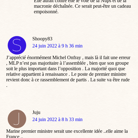
Elle aurait contre elle le vote de la Nups et de la
macronie déchaînée. Ce serait peut-être un cadeau
empoisonné.
Shoopy83
dit
24 juin 2022 à 9 h 36 min
:
J’apprécié énormément Michel Onfray , mais là il fait une erreur
, MLP n’est pas majoritaire à l’assemblée , bien que son groupe
soit le plus important dans l’opposition . La majorité quoi que
relative appartient à renaissance . Le poste de premier ministre
revient donc à ce rassemblement de partis . La suite va être rude
.
Juju
dit
24 juin 2022 à 8 h 33 min
:
Marine premier ministre serait une excellente idée ..elle aime la
France ..