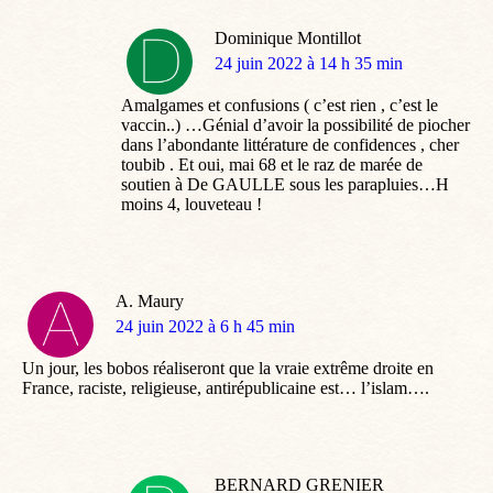
Dominique Montillot
dit
24 juin 2022 à 14 h 35 min
:
Amalgames et confusions ( c’est rien , c’est le
vaccin..) …Génial d’avoir la possibilité de piocher
dans l’abondante littérature de confidences , cher
toubib . Et oui, mai 68 et le raz de marée de
soutien à De GAULLE sous les parapluies…H
moins 4, louveteau !
A. Maury
dit
24 juin 2022 à 6 h 45 min
:
Un jour, les bobos réaliseront que la vraie extrême droite en
France, raciste, religieuse, antirépublicaine est… l’islam….
BERNARD GRENIER