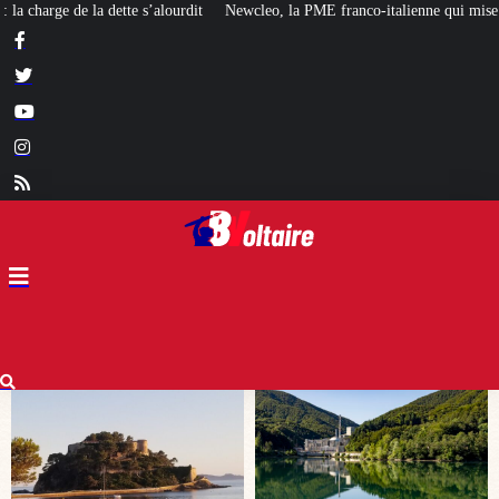
wcleo, la PME franco-italienne qui mise sur l’avenir du « mini nucléaire »