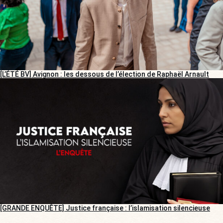
[L’ÉTÉ BV] Avignon : les dessous de l’élection de Raphaël Arnault
[GRANDE ENQUÊTE] Justice française : l’islamisation silencieuse