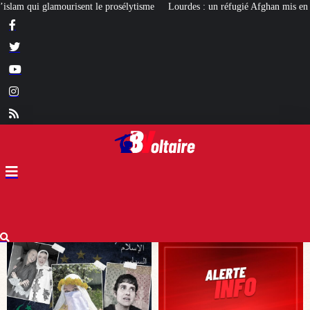
e
Lourdes : un réfugié Afghan mis en examen pour terrorisme
Les calvair