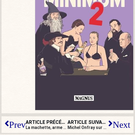
ARTICLE PRÉCÉDENT
ARTICLE SUIVANT
Prev
Next
La machette, arme symbolique de la délinquance migratoire ?
Michel Onfray sur
Europe 1
: « Mar