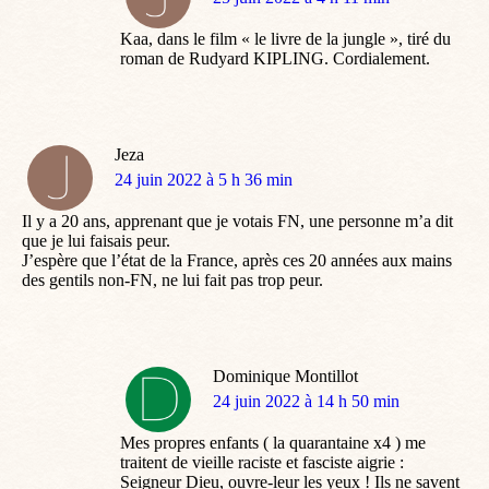
:
Kaa, dans le film « le livre de la jungle », tiré du
roman de Rudyard KIPLING. Cordialement.
Jeza
dit
24 juin 2022 à 5 h 36 min
:
Il y a 20 ans, apprenant que je votais FN, une personne m’a dit
que je lui faisais peur.
J’espère que l’état de la France, après ces 20 années aux mains
des gentils non-FN, ne lui fait pas trop peur.
Dominique Montillot
dit
24 juin 2022 à 14 h 50 min
:
Mes propres enfants ( la quarantaine x4 ) me
traitent de vieille raciste et fasciste aigrie :
Seigneur Dieu, ouvre-leur les yeux ! Ils ne savent