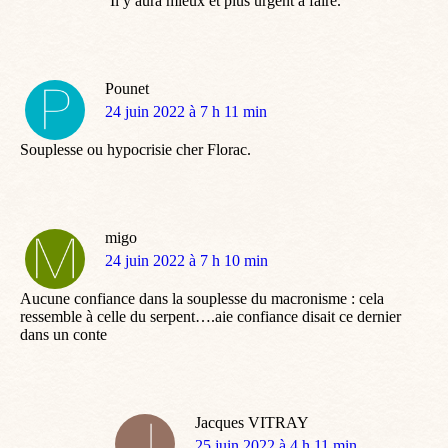
Il y aura mieux et plus urgent à faire.
Pounet
dit
24 juin 2022 à 7 h 11 min
:
Souplesse ou hypocrisie cher Florac.
migo
dit
24 juin 2022 à 7 h 10 min
:
Aucune confiance dans la souplesse du macronisme : cela
ressemble à celle du serpent….aie confiance disait ce dernier
dans un conte
Jacques VITRAY
dit
25 juin 2022 à 4 h 11 min