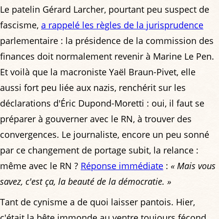
Le patelin Gérard Larcher, pourtant peu suspect de
fascisme,
a rappelé les règles de la jurisprudence
parlementaire : la présidence de la commission des
finances doit normalement revenir à Marine Le Pen.
Et voilà que la macroniste Yaël Braun-Pivet, elle
aussi fort peu liée aux nazis, renchérit sur les
déclarations d'Éric Dupond-Moretti : oui, il faut se
préparer à gouverner avec le RN, à trouver des
convergences. Le journaliste, encore un peu sonné
par ce changement de portage subit, la relance :
même avec le RN ?
Réponse immédiate
:
« Mais vous
savez, c'est ça, la beauté de la démocratie. »
Tant de cynisme a de quoi laisser pantois. Hier,
c'était la bête immonde au ventre toujours fécond,