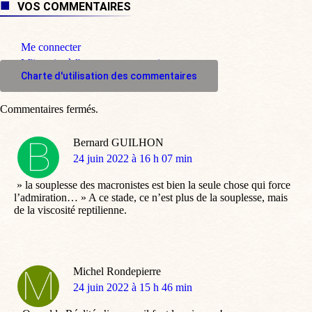
VOS COMMENTAIRES
Me connecter
M'inscrire à l'espace commentaire
Charte d'utilisation des commentaires
Commentaires fermés.
Bernard GUILHON
dit
24 juin 2022 à 16 h 07 min
:
» la souplesse des macronistes est bien la seule chose qui force
l’admiration… » A ce stade, ce n’est plus de la souplesse, mais
de la viscosité reptilienne.
Michel Rondepierre
dit
24 juin 2022 à 15 h 46 min
: