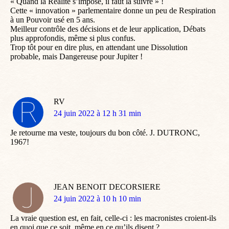
« Quand la Réalité s’impose, il faut la suivre » !
Cette « innovation » parlementaire donne un peu de Respiration
à un Pouvoir usé en 5 ans.
Meilleur contrôle des décisions et de leur application, Débats
plus approfondis, même si plus confus.
Trop tôt pour en dire plus, en attendant une Dissolution
probable, mais Dangereuse pour Jupiter !
RV
dit
24 juin 2022 à 12 h 31 min
:
Je retourne ma veste, toujours du bon côté. J. DUTRONC,
1967!
JEAN BENOIT DECORSIERE
dit
24 juin 2022 à 10 h 10 min
:
La vraie question est, en fait, celle-ci : les macronistes croient-ils
en quoi que ce soit, même en ce qu’ils disent ?