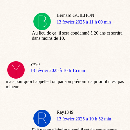
Bernard GUILHON
dit
13 février 2025 à 11 h 00 min
:
Au lieu de ça, il sera condamné à 20 ans et sortira
dans moins de 10.
yoyo
dit
13 février 2025 à 10 h 16 min
:
mais pourquoi l appelle t on par son prénom ? a priori il n est pas
mineur
Ray1349
dit
13 février 2025 à 10 h 52 min
:
Fait pas se plaindre quand il est de consonance.. »