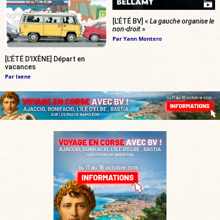
[L’ÉTÉ BV] «
La gauche organise le
non-droit
»
Par
Yann Montero
[L’ÉTÉ D’IXÈNE] Départ en
vacances
Par
Ixene