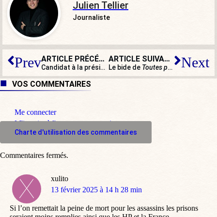
Julien Tellier
Journaliste
ARTICLE PRÉCÉDENT
ARTICLE SUIVANT
Prev
Next
Candidat à la présidence de LR, Bruno Retailleau veut rassembler la droite
Le bide de
Toutes pour une
: la faut
VOS COMMENTAIRES
Me connecter
M'inscrire à l'espace commentaire
Charte d'utilisation des commentaires
Commentaires fermés.
xulito
dit
13 février 2025 à 14 h 28 min
:
Si l’on remettait la peine de mort pour les assassins les prisons
seraient moins remplies ainsi que les HP et la France