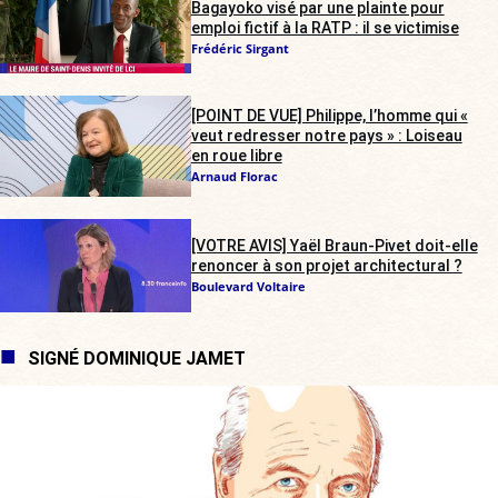
Bagayoko visé par une plainte pour
emploi fictif à la RATP : il se victimise
Frédéric Sirgant
[POINT DE VUE] Philippe, l’homme qui «
veut redresser notre pays » : Loiseau
en roue libre
Arnaud Florac
[VOTRE AVIS] Yaël Braun-Pivet doit-elle
renoncer à son projet architectural ?
Boulevard Voltaire
SIGNÉ DOMINIQUE JAMET