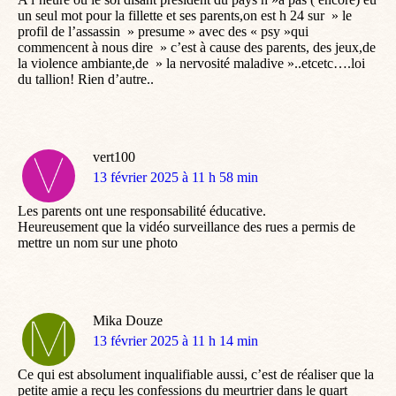
un seul mot pour la fillette et ses parents,on est h 24 sur » le
profil de l’assassin » presume » avec des « psy »qui
commencent à nous dire » c’est à cause des parents, des jeux,de
la violence ambiante,de » la nervosité maladive »..etcetc….loi
du tallion! Rien d’autre..
vert100
dit
13 février 2025 à 11 h 58 min
:
Les parents ont une responsabilité éducative.
Heureusement que la vidéo surveillance des rues a permis de
mettre un nom sur une photo
Mika Douze
dit
13 février 2025 à 11 h 14 min
:
Ce qui est absolument inqualifiable aussi, c’est de réaliser que la
petite amie a reçu les confessions du meurtrier dans le quart