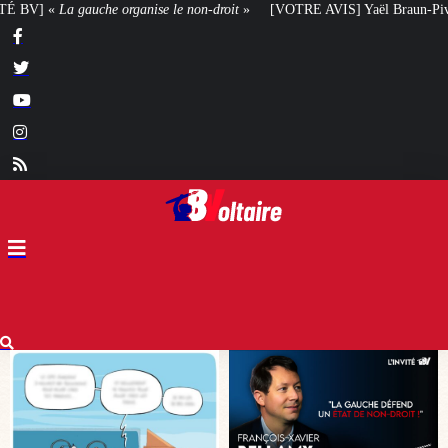
-droit
»
[VOTRE AVIS] Yaël Braun-Pivet doit-elle renoncer à son projet arch