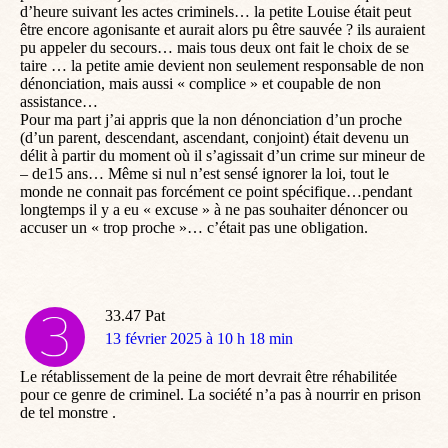
d’heure suivant les actes criminels… la petite Louise était peut
être encore agonisante et aurait alors pu être sauvée ? ils auraient
pu appeler du secours… mais tous deux ont fait le choix de se
taire … la petite amie devient non seulement responsable de non
dénonciation, mais aussi « complice » et coupable de non
assistance…
Pour ma part j’ai appris que la non dénonciation d’un proche
(d’un parent, descendant, ascendant, conjoint) était devenu un
délit à partir du moment où il s’agissait d’un crime sur mineur de
– de15 ans… Même si nul n’est sensé ignorer la loi, tout le
monde ne connait pas forcément ce point spécifique…pendant
longtemps il y a eu « excuse » à ne pas souhaiter dénoncer ou
accuser un « trop proche »… c’était pas une obligation.
33.47 Pat
dit
13 février 2025 à 10 h 18 min
:
Le rétablissement de la peine de mort devrait être réhabilitée
pour ce genre de criminel. La société n’a pas à nourrir en prison
de tel monstre .