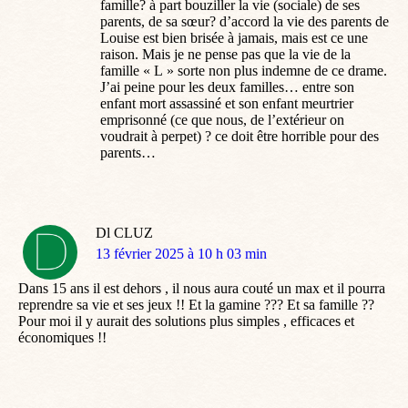
famille? à part bouziller la vie (sociale) de ses
parents, de sa sœur? d’accord la vie des parents de
Louise est bien brisée à jamais, mais est ce une
raison. Mais je ne pense pas que la vie de la
famille « L » sorte non plus indemne de ce drame.
J’ai peine pour les deux familles… entre son
enfant mort assassiné et son enfant meurtrier
emprisonné (ce que nous, de l’extérieur on
voudrait à perpet) ? ce doit être horrible pour des
parents…
Dl CLUZ
dit
13 février 2025 à 10 h 03 min
:
Dans 15 ans il est dehors , il nous aura couté un max et il pourra
reprendre sa vie et ses jeux !! Et la gamine ??? Et sa famille ??
Pour moi il y aurait des solutions plus simples , efficaces et
économiques !!