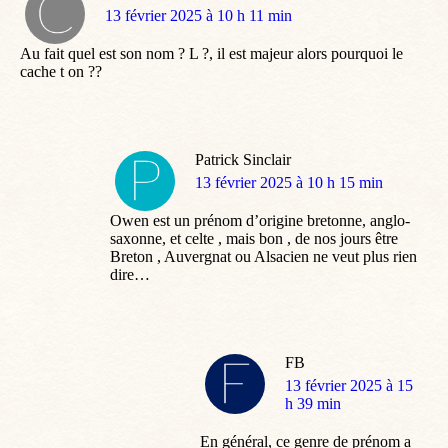
dit
13 février 2025 à 10 h 11 min
:
Au fait quel est son nom ? L ?, il est majeur alors pourquoi le
cache t on ??
Patrick Sinclair
dit
13 février 2025 à 10 h 15 min
:
Owen est un prénom d’origine bretonne, anglo-
saxonne, et celte , mais bon , de nos jours être
Breton , Auvergnat ou Alsacien ne veut plus rien
dire…
FB
dit
13 février 2025 à 15
:
h 39 min
En général, ce genre de prénom a