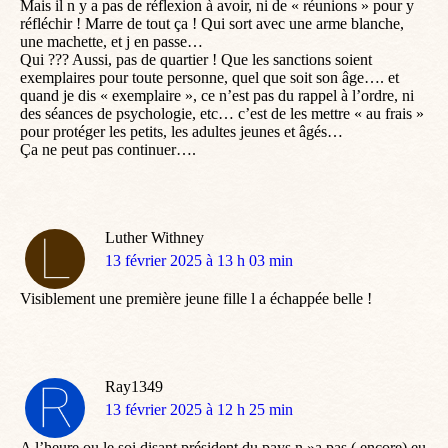
Mais il n y a pas de réflexion à avoir, ni de « réunions » pour y
réfléchir ! Marre de tout ça ! Qui sort avec une arme blanche,
une machette, et j en passe…
Qui ??? Aussi, pas de quartier ! Que les sanctions soient
exemplaires pour toute personne, quel que soit son âge…. et
quand je dis « exemplaire », ce n’est pas du rappel à l’ordre, ni
des séances de psychologie, etc… c’est de les mettre « au frais »
pour protéger les petits, les adultes jeunes et âgés…
Ça ne peut pas continuer….
Luther Withney
dit
13 février 2025 à 13 h 03 min
:
Visiblement une première jeune fille l a échappée belle !
Ray1349
dit
13 février 2025 à 12 h 25 min
:
A l’heure ou le soi disant président du pays n »a pas ( encore) eu