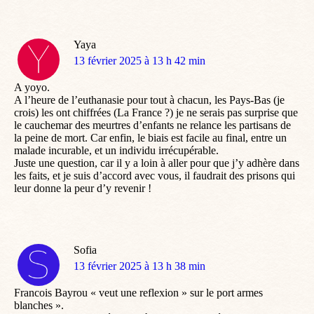
Yaya
dit
13 février 2025 à 13 h 42 min
:
A yoyo.
A l’heure de l’euthanasie pour tout à chacun, les Pays-Bas (je
crois) les ont chiffrées (La France ?) je ne serais pas surprise que
le cauchemar des meurtres d’enfants ne relance les partisans de
la peine de mort. Car enfin, le biais est facile au final, entre un
malade incurable, et un individu irrécupérable.
Juste une question, car il y a loin à aller pour que j’y adhère dans
les faits, et je suis d’accord avec vous, il faudrait des prisons qui
leur donne la peur d’y revenir !
Sofia
dit
13 février 2025 à 13 h 38 min
:
Francois Bayrou « veut une reflexion » sur le port armes
blanches ».