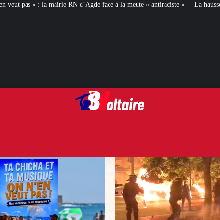
d’Agde face à la meute « antiraciste »
La hausse de la taxe attentat va augme