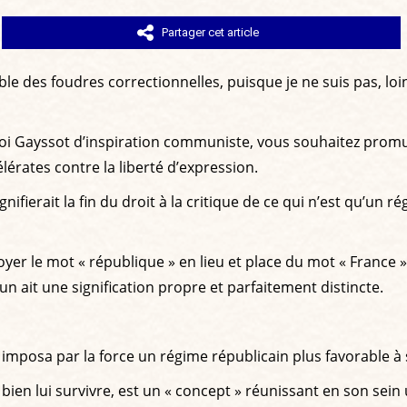
Partager cet article
ble des foudres correctionnelles, puisque je ne suis pas, loi
a loi Gayssot d’inspiration communiste, vous souhaitez promu
lérates contre la liberté d’expression.
ignifierait la fin du droit à la critique de ce qui n’est qu’un
 le mot « république » en lieu et place du mot « France » fa
un ait une signification propre et parfaitement distincte.
 imposa par la force un régime républicain plus favorable à s
t bien lui survivre, est un « concept » réunissant en son sein