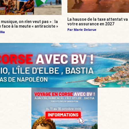
La hausse de la taxe attentat v
 musique, on n’en veut pas » : la
votre assurance en 2027
 face à la meute « antiraciste »
Par
Marie Delarue
llia