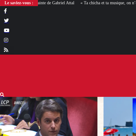
Le saviez-vous :
« Ta chicha et ta musique, on n’en veut pas » : la mairie RN 