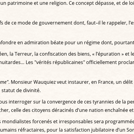
un patrimoine et une religion. Ce concept dépasse, et de loin
fs de ce mode de gouvernement dont, faut–il le rappeler, l’es
nfondre en admiration béate pour un régime dont, pourtant,
 la Terreur, la confiscation des biens, « l’épuration » et le
huitardes… Les "vérités républicaines" officiellement procla
isme"
. Monsieur Wauquiez veut instaurer, en France, un délit 
statut de divinité.
 interroger sur la convergence de ces tyrannies de la pensé
ther, celle des citoyens déracinés d’une nation enchaînée et
 nos mondialistes forcenés et irresponsables sera programmé
ains réfractaires, pour la satisfaction jubilatoire d’un So