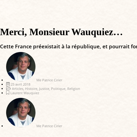
Merci, Monsieur Wauquiez…
Cette France préexistait à la république, et pourrait for
Me Patrice Cirier
25 avril 2018
Articles
,
Histoire
,
Justice
,
Politique
,
Religion
Laurent Wauquiez
Me Patrice Cirier