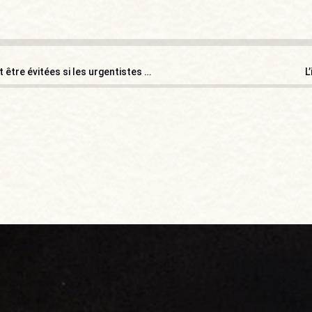
Selon une étude, 40 % des erreurs médicales pourraient être évitées si les urgentistes échangeaient !
L