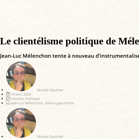
Le clientélisme politique de Mél
Jean-Luc Mélenchon tente à nouveau d’instrumentaliser
Nicolas Gauthier
19 avril 2020
Articles
,
Politique
Jean-Luc Mélenchon
,
islamo-gauchisme
Nicolas Gauthier