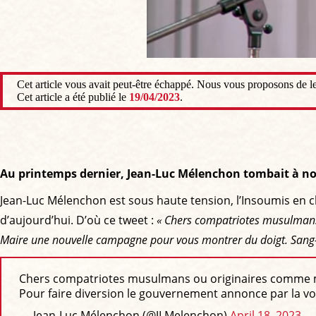
Cet article vous avait peut-être échappé. Nous vous proposons de le l
Cet article a été publié le
19/04/2023
.
Au printemps dernier, Jean-Luc Mélenchon tombait à nou
Jean-Luc Mélenchon est sous haute tension, l’Insoumis en ch
d’aujourd’hui. D’où ce tweet :
« Chers compatriotes musulmans
Maire une nouvelle campagne pour vous montrer du doigt. Sang-
Chers compatriotes musulmans ou originaires comme 
Pour faire diversion le gouvernement annonce par la v
— Jean-Luc Mélenchon (@JLMelenchon)
April 18, 2023