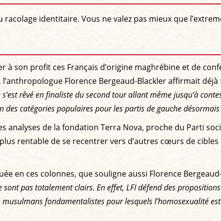
 racolage identitaire. Vous ne valez pas mieux que l’extrem
r à son profit ces Français d’origine maghrébine et de con
, l’anthropologue Florence Bergeaud-Blackler affirmait déjà 
 s’est rêvé en finaliste du second tour allant même jusqu’à conte
des catégories populaires pour les partis de gauche désormais at
es analyses de la fondation Terra Nova, proche du Parti socia
 plus rentable de se recentrer vers d’autres cœurs de cibles
quée en ces colonnes, que souligne aussi Florence Bergeaud-
ont pas totalement clairs. En effet, LFI défend des proposition
s musulmans fondamentalistes pour lesquels l’homosexualité est u