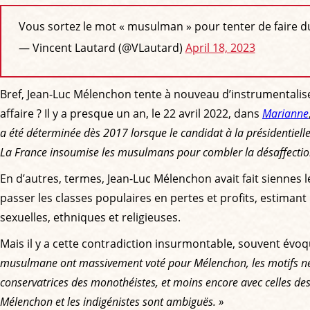
Vous sortez le mot « musulman » pour tenter de faire du
— Vincent Lautard (@VLautard)
April 18, 2023
Bref, Jean-Luc Mélenchon tente à nouveau d’instrumentalise
affaire ? Il y a presque un an, le 22 avril 2022, dans
Marianne
a été déterminée dès 2017 lorsque le candidat à la présidentielle
La France insoumise les musulmans pour combler la désaffection 
En d’autres, termes, Jean-Luc Mélenchon avait fait siennes l
passer les classes populaires en pertes et profits, estimant
sexuelles, ethniques et religieuses.
Mais il y a cette contradiction insurmontable, souvent évo
musulmane ont massivement voté pour Mélenchon, les motifs ne s
conservatrices des monothéistes, et moins encore avec celles de
Mélenchon et les indigénistes sont ambiguës. »