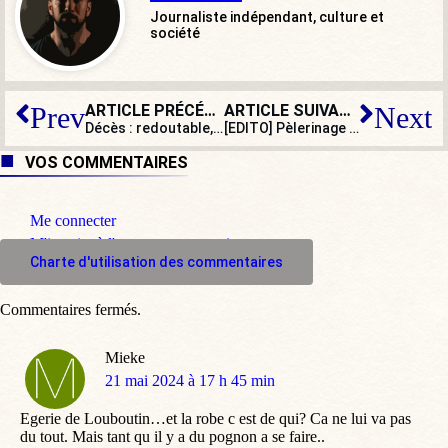
Journaliste indépendant, culture et
société
ARTICLE PRÉCÉDENT
ARTICLE SUIVANT
Prev
Next
Décès : redoutable, madré et attachant, Jean-Claude Gaudin n’est plus
[EDITO] Pèlerinage de Chartres : les tradis sortent du placard. Maintenant on fait quoi ?
VOS COMMENTAIRES
Me connecter
M'inscrire à l'espace commentaire
Charte d'utilisation des commentaires
Commentaires fermés.
Mieke
dit
21 mai 2024 à 17 h 45 min
:
Egerie de Louboutin…et la robe c est de qui? Ca ne lui va pas
du tout. Mais tant qu il y a du pognon a se faire..