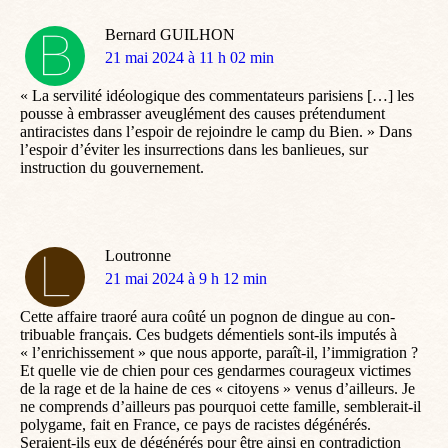
Bernard GUILHON
dit
21 mai 2024 à 11 h 02 min
:
« La servilité idéologique des commentateurs parisiens […] les
pousse à embrasser aveuglément des causes prétendument
antiracistes dans l’espoir de rejoindre le camp du Bien. » Dans
l’espoir d’éviter les insurrections dans les banlieues, sur
instruction du gouvernement.
Loutronne
dit
21 mai 2024 à 9 h 12 min
:
Cette affaire traoré aura coûté un pognon de dingue au con-
tribuable français. Ces budgets démentiels sont-ils imputés à
« l’enrichissement » que nous apporte, paraît-il, l’immigration ?
Et quelle vie de chien pour ces gendarmes courageux victimes
de la rage et de la haine de ces « citoyens » venus d’ailleurs. Je
ne comprends d’ailleurs pas pourquoi cette famille, semblerait-il
polygame, fait en France, ce pays de racistes dégénérés.
Seraient-ils eux de dégénérés pour être ainsi en contradiction