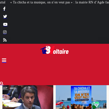
ut pas » : la mairie RN d’Agde face à la meute « antiraciste »
La hausse de l