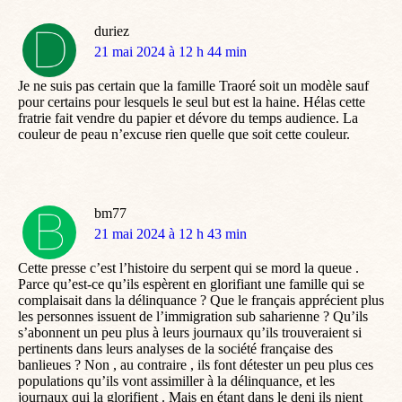
duriez
dit
21 mai 2024 à 12 h 44 min
:
Je ne suis pas certain que la famille Traoré soit un modèle sauf
pour certains pour lesquels le seul but est la haine. Hélas cette
fratrie fait vendre du papier et dévore du temps audience. La
couleur de peau n’excuse rien quelle que soit cette couleur.
bm77
dit
21 mai 2024 à 12 h 43 min
:
Cette presse c’est l’histoire du serpent qui se mord la queue .
Parce qu’est-ce qu’ils espèrent en glorifiant une famille qui se
complaisait dans la délinquance ? Que le français apprécient plus
les personnes issuent de l’immigration sub saharienne ? Qu’ils
s’abonnent un peu plus à leurs journaux qu’ils trouveraient si
pertinents dans leurs analyses de la société française des
banlieues ? Non , au contraire , ils font détester un peu plus ces
populations qu’ils vont assimiller à la délinquance, et les
journaux qui la glorifient . Mais en étant dans le deni ils nient