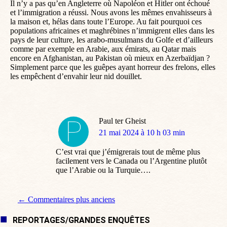
Il n’y a pas qu’en Angleterre où Napoléon et Hitler ont échoué
et l’immigration a réussi. Nous avons les mêmes envahisseurs à
la maison et, hélas dans toute l’Europe. Au fait pourquoi ces
populations africaines et maghrébines n’immigrent elles dans les
pays de leur culture, les arabo-musulmans du Golfe et d’ailleurs
comme par exemple en Arabie, aux émirats, au Qatar mais
encore en Afghanistan, au Pakistan où mieux en Azerbaïdjan ?
Simplement parce que les guêpes ayant horreur des frelons, elles
les empêchent d’envahir leur nid douillet.
Paul ter Gheist
dit
21 mai 2024 à 10 h 03 min
:
C’est vrai que j’émigrerais tout de même plus
facilement vers le Canada ou l’Argentine plutôt
que l’Arabie ou la Turquie….
Navigation de commentaire
← Commentaires plus anciens
REPORTAGES/GRANDES ENQUÊTES