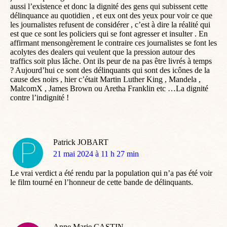
aussi l’existence et donc la dignité des gens qui subissent cette
délinquance au quotidien , et eux ont des yeux pour voir ce que
les journalistes refusent de considérer , c’est à dire la réalité qui
est que ce sont les policiers qui se font agresser et insulter . En
affirmant mensongèrement le contraire ces journalistes se font les
acolytes des dealers qui veulent que la pression autour des
traffics soit plus lâche. Ont ils peur de na pas être livrés à temps
? Aujourd’hui ce sont des délinquants qui sont des icônes de la
cause des noirs , hier c’était Martin Luther King , Mandela ,
MalcomX , James Brown ou Aretha Franklin etc …La dignité
contre l’indignité !
Patrick JOBART
dit
21 mai 2024 à 11 h 27 min
:
Le vrai verdict a été rendu par la population qui n’a pas été voir
le film tourné en l’honneur de cette bande de délinquants.
Anne Marie CASTIN