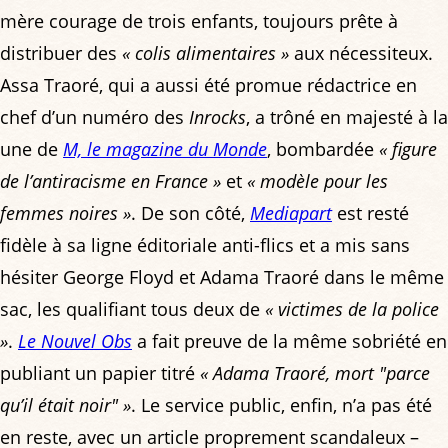
mère courage de trois enfants, toujours prête à
distribuer des
« colis alimentaires »
aux nécessiteux.
Assa Traoré, qui a aussi été promue rédactrice en
chef d’un numéro des
Inrocks
, a trôné en majesté à la
une de
M, le magazine du Monde
, bombardée
« figure
de l’antiracisme en France »
et
« modèle pour les
femmes noires »
. De son côté,
Mediapart
est resté
fidèle à sa ligne éditoriale anti-flics et a mis sans
hésiter George Floyd et Adama Traoré dans le même
sac, les qualifiant tous deux de
« victimes de la police
»
.
Le Nouvel Obs
a fait preuve de la même sobriété en
publiant un papier titré
« Adama Traoré, mort "parce
qu’il était noir" »
. Le service public, enfin, n’a pas été
en reste, avec un article proprement scandaleux –