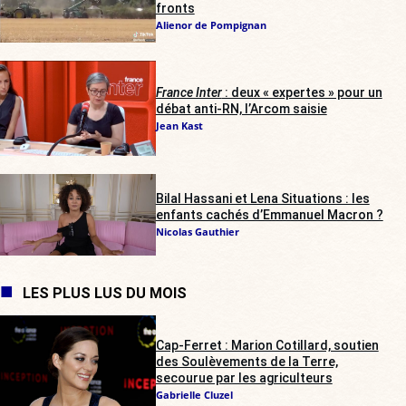
fronts
Alienor de Pompignan
France Inter
: deux « expertes » pour un
débat anti-RN, l’Arcom saisie
Jean Kast
Bilal Hassani et Lena Situations : les
enfants cachés d’Emmanuel Macron ?
Nicolas Gauthier
LES PLUS LUS DU MOIS
Cap-Ferret : Marion Cotillard, soutien
des Soulèvements de la Terre,
secourue par les agriculteurs
Gabrielle Cluzel