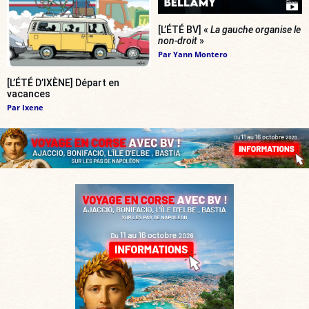
[L’ÉTÉ BV] «
La gauche organise le
non-droit
»
Par
Yann Montero
[L’ÉTÉ D’IXÈNE] Départ en
vacances
Par
Ixene