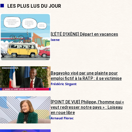
LES PLUS LUS DU JOUR
[L’ÉTÉ D’IXÈNE] Départ en vacances
Ixene
Bagayoko visé par une plainte pour
emploi fictif à la RATP : il se victimise
Frédéric Sirgant
[POINT DE VUE] Philippe, l’homme qui «
veut redresser notre pays » : Loiseau
en roue libre
Arnaud Florac