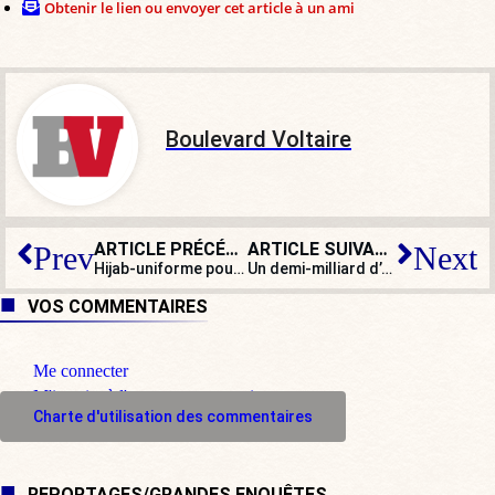
Obtenir le lien ou envoyer cet article à un ami
Boulevard Voltaire
ARTICLE PRÉCÉDENT
ARTICLE SUIVANT
Prev
Next
Hijab-uniforme pour davantage d’inclusion dans la police britannique
Un demi-milliard d’euros : le projet pharaonique du Parlement européen !
VOS COMMENTAIRES
Me connecter
M'inscrire à l'espace commentaire
Charte d'utilisation des commentaires
REPORTAGES/GRANDES ENQUÊTES