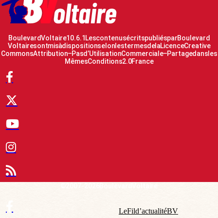
Boulevard Voltaire 10.6.1 Les contenus écrits publiés par Boulevard
Voltaire sont mis à disposition selon les termes de la Licence Creative
Commons Attribution – Pas d’Utilisation Commerciale – Partage dans les
Mêmes Conditions 2.0 France
© 2007-2026 Boulevard Voltaire
Le Fil d’actualité BV