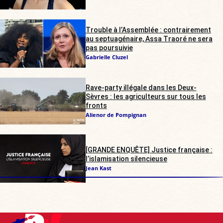
Trouble à l’Assemblée : contrairement
au septuagénaire, Assa Traoré ne sera
pas poursuivie
Gabrielle Cluzel
Rave-party illégale dans les Deux-
Sèvres : les agriculteurs sur tous les
fronts
Alienor de Pompignan
[GRANDE ENQUÊTE] Justice française :
l’islamisation silencieuse
Jean Kast