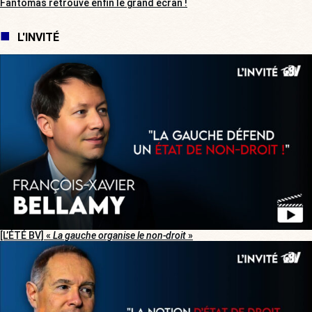
Fantômas retrouve enfin le grand écran !
L'INVITÉ
[L’ÉTÉ BV] «
La gauche organise le non-droit
»