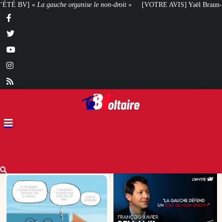
e le non-droit
»
[VOTRE AVIS] Yaël Braun-Pivet doit-elle renoncer à son pro