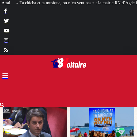
, on n’en veut pas » : la mairie RN d’Agde face à la meute « antiraciste »
La