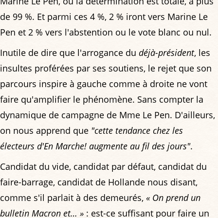
Marine Le Pen, où la détermination est totale, à plus
de 99 %. Et parmi ces 4 %, 2 % iront vers Marine Le
Pen et 2 % vers l'abstention ou le vote blanc ou nul.
Inutile de dire que l'arrogance du
déjà-président
, les
insultes proférées par ses soutiens, le rejet que son
parcours inspire à gauche comme à droite ne vont
faire qu'amplifier le phénomène. Sans compter la
dynamique de campagne de Mme Le Pen. D'ailleurs,
on nous apprend que
"cette tendance chez les
électeurs d'En Marche! augmente au fil des jours"
.
Candidat du vide, candidat par défaut, candidat du
faire-barrage, candidat de Hollande nous disant,
comme s'il parlait à des demeurés,
« On prend un
bulletin Macron et… »
: est-ce suffisant pour faire un