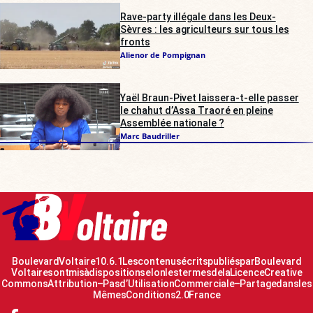
Rave-party illégale dans les Deux-
Sèvres : les agriculteurs sur tous les
fronts
Alienor de Pompignan
Yaël Braun-Pivet laissera-t-elle passer
le chahut d’Assa Traoré en pleine
Assemblée nationale ?
Marc Baudriller
Boulevard Voltaire 10.6.1 Les contenus écrits publiés par Boulevard
Voltaire sont mis à disposition selon les termes de la Licence Creative
Commons Attribution – Pas d’Utilisation Commerciale – Partage dans les
Mêmes Conditions 2.0 France