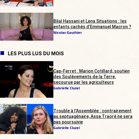
Bilal Hassani et Lena Situations : les
enfants cachés d’Emmanuel Macron ?
Nicolas Gauthier
LES PLUS LUS DU MOIS
Cap-Ferret : Marion Cotillard, soutien
des Soulèvements de la Terre,
secourue par les agriculteurs
Gabrielle Cluzel
Trouble à l’Assemblée : contrairement
au septuagénaire, Assa Traoré ne sera
pas poursuivie
Gabrielle Cluzel