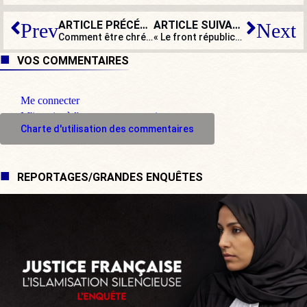
ARTICLE PRÉCÉDENT
ARTICLE SUIVANT
Prev
Next
Comment être chrétien et refuser de considérer la souffrance d’un électorat ?
« Le front républicain a du plomb dans l’aile et l’élection est loin d’être jouée ! »
VOS COMMENTAIRES
Me connecter
M'inscrire à l'espace commentaire
Charte d'utilisation des commentaires
REPORTAGES/GRANDES ENQUÊTES