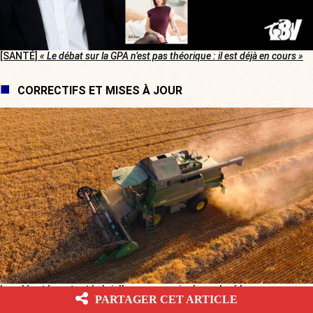
[SANTÉ]
« Le débat sur la GPA n’est pas théorique : il est déjà en cours »
CORRECTIFS ET MISES À JOUR
Les députés votent la loi d’urgence agricole, malgré la
PARTAGER CET ARTICLE
« bordélisation » de la gauche