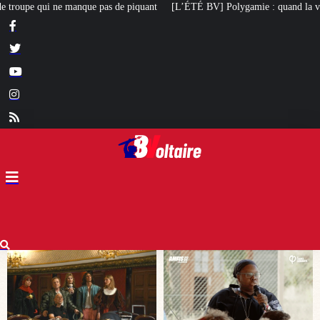
ant
[L’ÉTÉ BV] Polygamie : quand la vérité sort de la bouche d’une militan