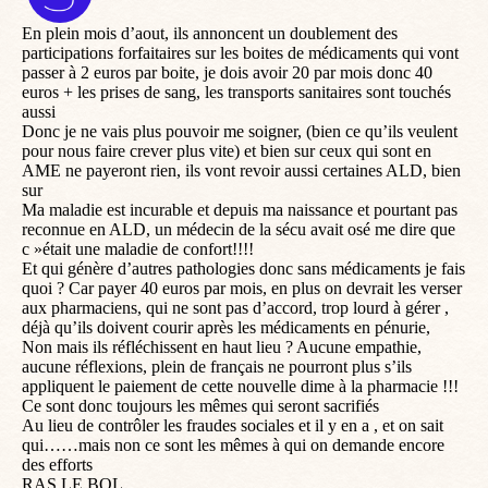
:
En plein mois d’aout, ils annoncent un doublement des
participations forfaitaires sur les boites de médicaments qui vont
passer à 2 euros par boite, je dois avoir 20 par mois donc 40
euros + les prises de sang, les transports sanitaires sont touchés
aussi
Donc je ne vais plus pouvoir me soigner, (bien ce qu’ils veulent
pour nous faire crever plus vite) et bien sur ceux qui sont en
AME ne payeront rien, ils vont revoir aussi certaines ALD, bien
sur
Ma maladie est incurable et depuis ma naissance et pourtant pas
reconnue en ALD, un médecin de la sécu avait osé me dire que
c »était une maladie de confort!!!!
Et qui génère d’autres pathologies donc sans médicaments je fais
quoi ? Car payer 40 euros par mois, en plus on devrait les verser
aux pharmaciens, qui ne sont pas d’accord, trop lourd à gérer ,
déjà qu’ils doivent courir après les médicaments en pénurie,
Non mais ils réfléchissent en haut lieu ? Aucune empathie,
aucune réflexions, plein de français ne pourront plus s’ils
appliquent le paiement de cette nouvelle dime à la pharmacie !!!
Ce sont donc toujours les mêmes qui seront sacrifiés
Au lieu de contrôler les fraudes sociales et il y en a , et on sait
qui……mais non ce sont les mêmes à qui on demande encore
des efforts
RAS LE BOL