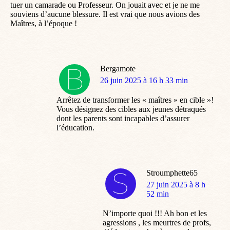
tuer un camarade ou Professeur. On jouait avec et je ne me
souviens d’aucune blessure. Il est vrai que nous avions des
Maîtres, à l’époque !
Bergamote
dit
26 juin 2025 à 16 h 33 min
:
Arrêtez de transformer les « maîtres » en cible »!
Vous désignez des cibles aux jeunes détraqués
dont les parents sont incapables d’assurer
l’éducation.
Stroumphette65
dit
27 juin 2025 à 8 h
:
52 min
N’importe quoi !!! Ah bon et les
agressions , les meurtres de profs,