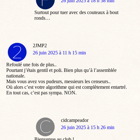
dit
26 juin 2025 à 18 h 58 min
:
Surtout pour tuer avec des couteaux à bout
ronds…
2JMP2
dit
26 juin 2025 à 11 h 15 min
:
Refoulé une fois de plus..
Pourtant j’étais gentil et poli. Bien plus qu’à l’assemblée
nationale.
Mais vous avez vos pudeurs, messieurs les censeurs..
Où alors c’est votre algorithme qui est complètement entartré.
En tout cas, c’est pas sympa. NON.
cidcampeador
dit
26 juin 2025 à 15 h 26 min
:
Bienvenue au club !