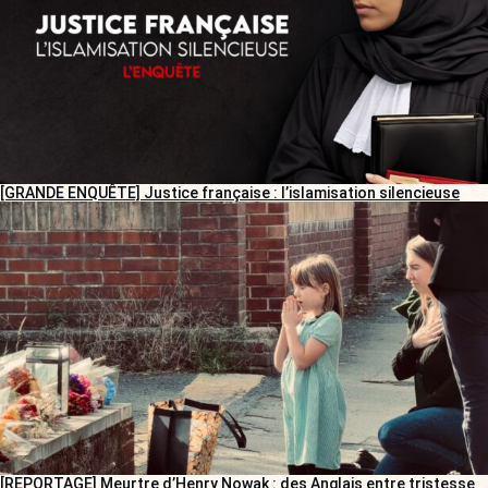
[GRANDE ENQUÊTE] Justice française : l’islamisation silencieuse
[REPORTAGE] Meurtre d’Henry Nowak : des Anglais entre tristesse