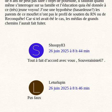
de 8 ans ne peut pas faire l’objet de poursuite, il faudrait quand
même s’interroger sur sa famille et l’éducation quia été donnée à
ce (très) jeune voyou! J’ose une hypothèse (hasardeuse?) les
parents de ce mouflet n’ont pas le profil de soutien du RN ou de
Reconquête! Car si tel avait été le cas, les médias de grands
chemins l’aurait fait fuiter.
Shoopy83
dit
26 juin 2025 à 8 h 44 min
:
Tout à fait d’accord avec vous , Souverainiste67 .
Leturlupin
dit
26 juin 2025 à 8 h 46 min
:
Pas faux