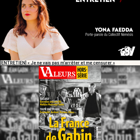
[ENTRETIEN] « Je ne vais pas m’arrêter et me censurer »