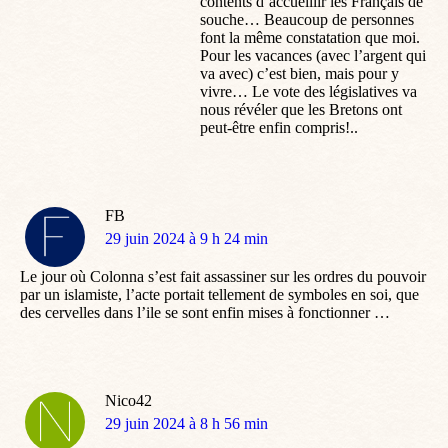
contents d’accueillir les Français de
souche… Beaucoup de personnes
font la même constatation que moi.
Pour les vacances (avec l’argent qui
va avec) c’est bien, mais pour y
vivre… Le vote des législatives va
nous révéler que les Bretons ont
peut-être enfin compris!..
FB
dit
29 juin 2024 à 9 h 24 min
:
Le jour où Colonna s’est fait assassiner sur les ordres du pouvoir
par un islamiste, l’acte portait tellement de symboles en soi, que
des cervelles dans l’ile se sont enfin mises à fonctionner …
Nico42
dit
29 juin 2024 à 8 h 56 min
: