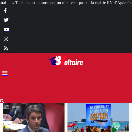
veut pas » : la mairie RN d’Agde face à la meute « antiraciste »
La hausse de