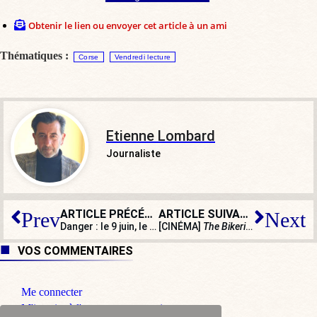
Obtenir le lien ou envoyer cet article à un ami
Thématiques :
Corse
Vendredi lecture
Etienne Lombard
Journaliste
ARTICLE PRÉCÉDENT
ARTICLE SUIVANT
Prev
Next
Danger : le 9 juin, le vote LFI a explosé dans les villes d’immigration
[CINÉMA]
The Bikeriders
, anthropo
VOS COMMENTAIRES
Me connecter
M'inscrire à l'espace commentaire