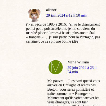
alienor
dit
29 juin 2024 à 12 h 50 min
:
j’y ai vécu de 1985 à 2016, j’ai vu le changement
petit à petit, puis accélérant, je me souviens du
marché place d’armes à bastia, plus aucun étal
« français »…..je suis partie pour la Bretagne, pas
certaine que ce soit une bonne idée
Maria William
dit
29 juin 2024 à 23 h
:
24 min
Ma pauvre!…Il est vrai que si vous
arrivez en Bretagne et n’êtes pas
Breton, vous serez considéré et
traité comme un « Étranger ».
Maintenant qu’ils voient arriver les
vrais étrangers, ils sont bien