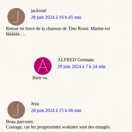
jacksoul
dit
28 juin 2024 à 16 h 45 min
:
Retour en force de la chanson de Tino Rossi: Marine est
làààààà….
ALFRED Germain
dit
29 juin 2024 à 7 h 24 min
:
Bien vu.
Jeza
dit
28 juin 2024 à 15 h 06 min
:
Beau parcours.
Courage, car les progressistes wokistes sont des enragés.