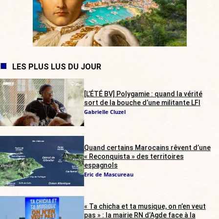
LES PLUS LUS DU JOUR
[L’ÉTÉ BV] Polygamie : quand la vérité
sort de la bouche d’une militante LFI
Gabrielle Cluzel
Quand certains Marocains rêvent d’une
« Reconquista » des territoires
espagnols
Eric de Mascureau
« Ta chicha et ta musique, on n’en veut
pas » : la mairie RN d’Agde face à la