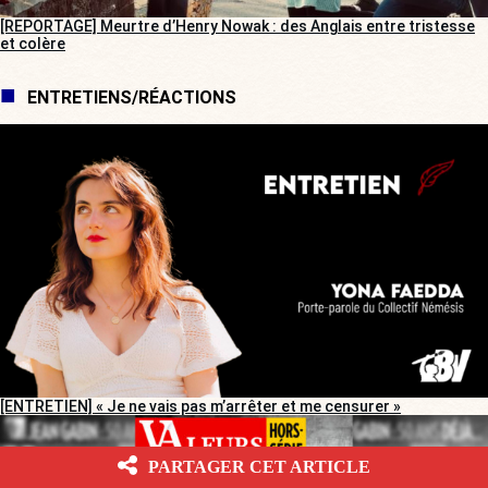
[REPORTAGE] Meurtre d’Henry Nowak : des Anglais entre tristesse
et colère
ENTRETIENS/RÉACTIONS
[ENTRETIEN] « Je ne vais pas m’arrêter et me censurer »
PARTAGER CET ARTICLE