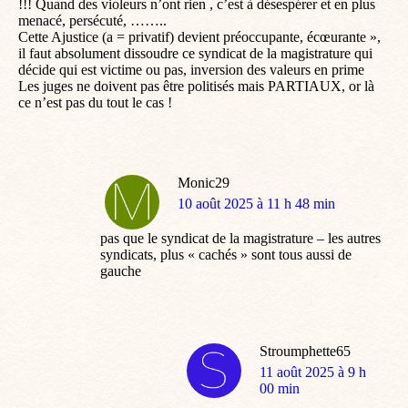
!!! Quand des violeurs n’ont rien , c’est à désespérer et en plus
menacé, persécuté, ……..
Cette Ajustice (a = privatif) devient préoccupante, écœurante »,
il faut absolument dissoudre ce syndicat de la magistrature qui
décide qui est victime ou pas, inversion des valeurs en prime
Les juges ne doivent pas être politisés mais PARTIAUX, or là
ce n’est pas du tout le cas !
Monic29
dit
10 août 2025 à 11 h 48 min
:
pas que le syndicat de la magistrature – les autres
syndicats, plus « cachés » sont tous aussi de
gauche
Stroumphette65
dit
11 août 2025 à 9 h
:
00 min