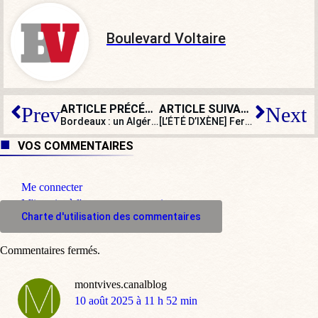
Boulevard Voltaire
ARTICLE PRÉCÉDENT
ARTICLE SUIVANT
Prev
Next
Bordeaux : un Algérien sous OQTF suspecté d’agression sexuelle sur une mineure
[L’ÉTÉ D’IXÈNE] Ferrand confirmé au Conseil constitutionnel
VOS COMMENTAIRES
Me connecter
M'inscrire à l'espace commentaire
Charte d'utilisation des commentaires
Commentaires fermés.
montvives.canalblog
dit
10 août 2025 à 11 h 52 min
: