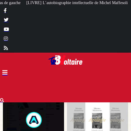
hie intellectuelle de Michel Maffesoli
Pour regagner son influence en Afri