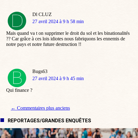
Dl CLUZ
dit
27 avril 2024 à 9 h 58 min
:
Mais quand va t on supprimer le droit du sol et les binationalités
?? Car grâce à ces lois idiotes nous fabriquons les ennemis de
notre pays et notre future destruction !!
Bugs63
dit
27 avril 2024 à 9 h 45 min
:
Qui finance ?
Navigation de commentaire
← Commentaires plus anciens
REPORTAGES/GRANDES ENQUÊTES