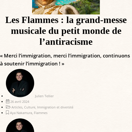
Les Flammes : la grand-messe
musicale du petit monde de
l’antiracisme
« Merci l’immigration, merci l’immigration, continuons
à soutenir l’immigration ! »
Julien Tellier
26 avril 2024
Articles
,
Culture
,
Immigration et diversité
Aya Nakamura
,
Flammes