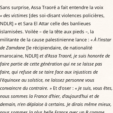
Sans surprise, Assa Traoré a fait entendre la voix
« des victimes
[des soi-disant violences policières,
NDLR]
»
et Sara El Attar celle des banlieues
islamisées. Voilée – de la tête aux pieds –, la
militante de la cause palestinienne lance :
« À l’instar
de Zamdane
[le récipiendaire, de nationalité
marocaine, NDLR]
et d’Assa Traoré, je suis honorée de
faire partie de cette génération qui ne se laisse pas
faire, qui refuse de se taire face aux injustices de
l’équinoxe au solstice, ne laissez personne vous
convaincre du contraire. »
Et d’oser :
« Je suis, vous êtes,
nous sommes la France d’hier, d’aujourd’hui et de
demain, n’en déplaise à certains. Je dirais même mieux,
nous sommes la plus belle France avec un B comme