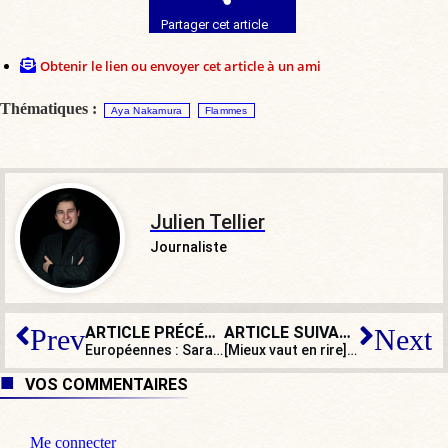
Partager cet article
Obtenir le lien ou envoyer cet article à un ami
Thématiques :
Aya Nakamura
Flammes
Julien Tellier
Journaliste
ARTICLE PRÉCÉDENT
ARTICLE SUIVANT
Prev
Next
Européennes : Sarah Knafo sera en troisième position sur la liste Reconquête
[Mieux vaut en rire] Macron marque un but face à un gardien… immobile !
VOS COMMENTAIRES
Me connecter