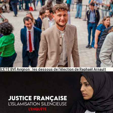
[L’ÉTÉ BV] Avignon : les dessous de l’élection de Raphaël Arnault