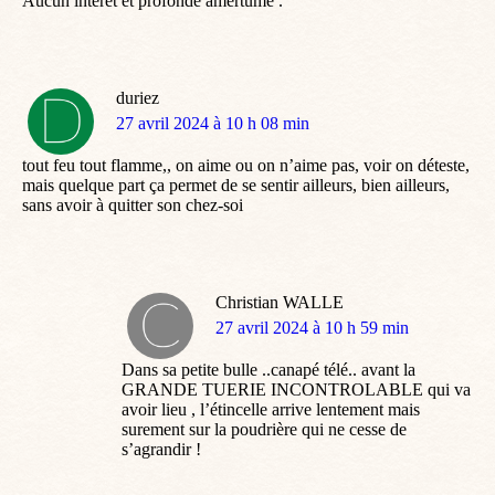
Aucun intérêt et profonde amertume .
duriez
dit
27 avril 2024 à 10 h 08 min
:
tout feu tout flamme,, on aime ou on n’aime pas, voir on déteste,
mais quelque part ça permet de se sentir ailleurs, bien ailleurs,
sans avoir à quitter son chez-soi
Christian WALLE
dit
27 avril 2024 à 10 h 59 min
:
Dans sa petite bulle ..canapé télé.. avant la
GRANDE TUERIE INCONTROLABLE qui va
avoir lieu , l’étincelle arrive lentement mais
surement sur la poudrière qui ne cesse de
s’agrandir !