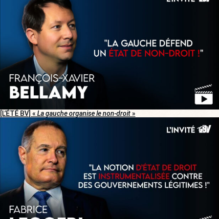
[L’ÉTÉ BV] «
La gauche organise le non-droit
»