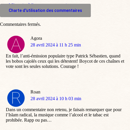
M'inscrire à l'espace commentaire
Charte d'utilisation des commentaires
Commentaires fermés.
Agora
dit
28 avril 2024 à 11 h 25 min
:
En fait, l’anti-émission populaire type Patrick Sébastien, quand
les bobos cajolés ceux qui les détestent! Boycot de ces chaînes et
vote sont les seules solutions. Courage !
Roan
dit
28 avril 2024 à 10 h 03 min
:
Dans un commentaire non retenu, je faisais remarquer que pour
l’Islam radical, la musique comme l’alcool et le tabac est
prohibée. Rapp ou pas…