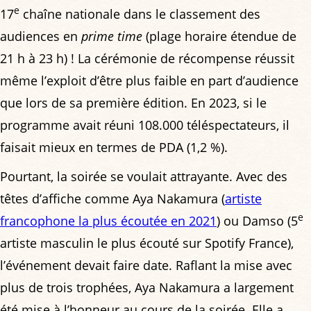
e
17
chaîne nationale dans le classement des
audiences en
prime time
(plage horaire étendue de
21 h à 23 h) ! La cérémonie de récompense réussit
même l’exploit d’être plus faible en part d’audience
que lors de sa première édition. En 2023, si le
programme avait réuni 108.000 téléspectateurs, il
faisait mieux en termes de PDA (1,2 %).
Pourtant, la soirée se voulait attrayante. Avec des
têtes d’affiche comme Aya Nakamura (
artiste
e
francophone la plus écoutée en 2021
) ou Damso (5
artiste masculin le plus écouté sur Spotify France),
l’événement devait faire date. Raflant la mise avec
plus de trois trophées, Aya Nakamura a largement
été mise à l’honneur au cours de la soirée. Elle a