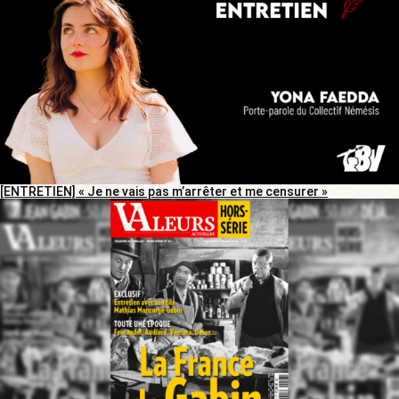
[ENTRETIEN] « Je ne vais pas m’arrêter et me censurer »