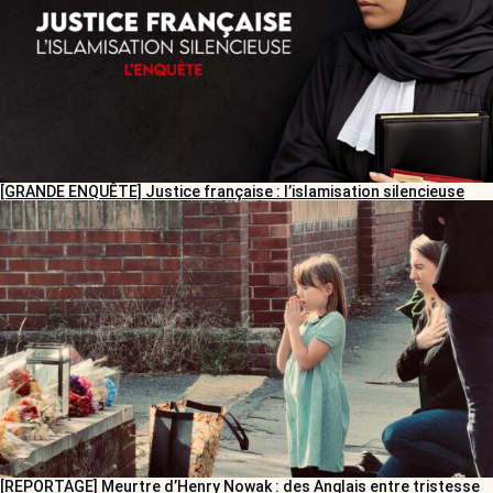
[GRANDE ENQUÊTE] Justice française : l’islamisation silencieuse
[REPORTAGE] Meurtre d’Henry Nowak : des Anglais entre tristesse