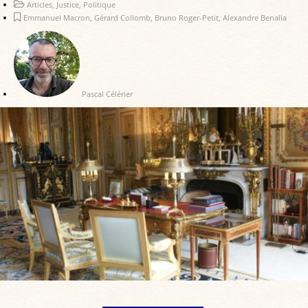
Articles
,
Justice
,
Politique
Emmanuel Macron
,
Gérard Collomb
,
Bruno Roger-Petit
,
Alexandre Benalla
Pascal Célérier