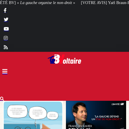
n-droit
»
[VOTRE AVIS] Yaël Braun-Pivet doit-elle renoncer à son projet ar