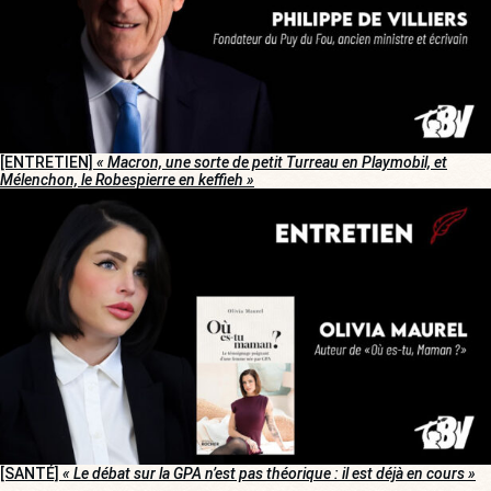
[ENTRETIEN]
« Macron, une sorte de petit Turreau en Playmobil, et
Mélenchon, le Robespierre en keffieh »
[SANTÉ]
« Le débat sur la GPA n’est pas théorique : il est déjà en cours »