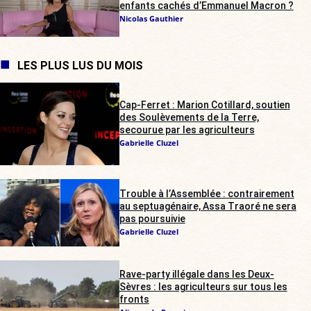
enfants cachés d’Emmanuel Macron ?
Nicolas Gauthier
LES PLUS LUS DU MOIS
Cap-Ferret : Marion Cotillard, soutien
des Soulèvements de la Terre,
secourue par les agriculteurs
Gabrielle Cluzel
Trouble à l’Assemblée : contrairement
au septuagénaire, Assa Traoré ne sera
pas poursuivie
Gabrielle Cluzel
Rave-party illégale dans les Deux-
Sèvres : les agriculteurs sur tous les
fronts