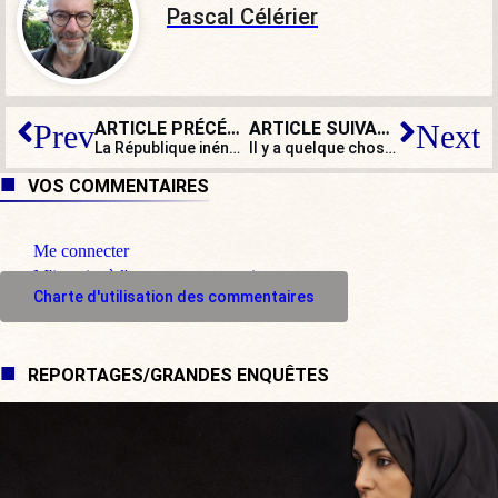
Pascal Célérier
ARTICLE PRÉCÉDENT
ARTICLE SUIVANT
Prev
Next
La République inénarrable d’Emmanuel Macron et Alexandre Benalla
Il y a quelque chose de pourri au royaume de Jupiter-Narcisse
VOS COMMENTAIRES
Me connecter
M'inscrire à l'espace commentaire
Charte d'utilisation des commentaires
REPORTAGES/GRANDES ENQUÊTES