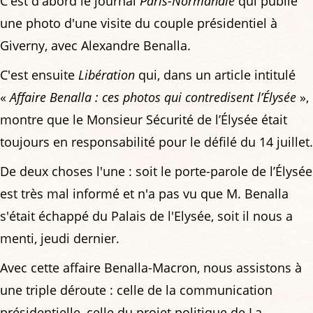
C'est d'abord le journal
Paris-Normandie
qui publie
une photo d'une visite du couple présidentiel à
Giverny, avec Alexandre Benalla.
C'est ensuite
Libération
qui, dans un article intitulé
«
Affaire Benalla : ces photos qui contredisent l’Élysée
»,
montre que le Monsieur Sécurité de l’Élysée était
toujours en responsabilité pour le défilé du 14 juillet.
De deux choses l'une : soit le porte-parole de l’Élysée
est très mal informé et n'a pas vu que M. Benalla
s'était échappé du Palais de l'Elysée, soit il nous a
menti, jeudi dernier.
Avec cette affaire Benalla-Macron, nous assistons à
une triple déroute : celle de la communication
présidentielle, celle du projet politique de La