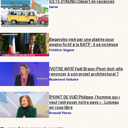
[L’ÉTÉ D’IXÈNE] Départ en vacances
Ixene
Bagayoko visé par une plainte pour
emploi fictif à la RATP : il se victimise
Frédéric Sirgant
[VOTRE AVIS] Yaël Braun-Pivet doit-elle
renoncer à son projet architectural ?
Boulevard Voltaire
[POINT DE VUE] Philippe, l’homme qui «
veut redresser notre pays » : Loiseau
en roue libre
Arnaud Florac