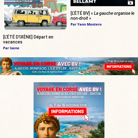
[L’ÉTÉ BV] «
La gauche organise le
non-droit
»
Par
Yann Montero
[L’ÉTÉ D’IXÈNE] Départ en
vacances
Par
Ixene