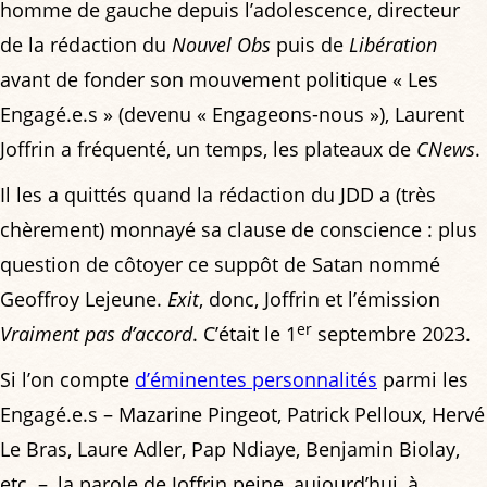
homme de gauche depuis l’adolescence, directeur
de la rédaction du
Nouvel Obs
puis de
Libération
avant de fonder son mouvement politique « Les
Engagé.e.s » (devenu « Engageons-nous »), Laurent
Joffrin a fréquenté, un temps, les plateaux de
CNews
.
Il les a quittés quand la rédaction du JDD a (très
chèrement) monnayé sa clause de conscience : plus
question de côtoyer ce suppôt de Satan nommé
Geoffroy Lejeune.
Exit
, donc, Joffrin et l’émission
er
Vraiment pas d’accord
. C’était le 1
septembre 2023.
Si l’on compte
d’éminentes personnalités
parmi les
Engagé.e.s – Mazarine Pingeot, Patrick Pelloux, Hervé
Le Bras, Laure Adler, Pap Ndiaye, Benjamin Biolay,
etc. –, la parole de Joffrin peine, aujourd’hui, à