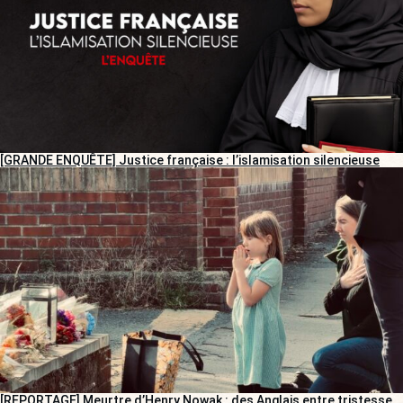
[GRANDE ENQUÊTE] Justice française : l’islamisation silencieuse
[REPORTAGE] Meurtre d’Henry Nowak : des Anglais entre tristesse