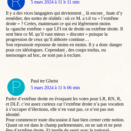
dit
5 mars 2024 à 11 h 11 min
:
Il y a des vices langagiers qui deviennent _ là encore_ faute d’y
remédier, des sortes de réalités : où ce M. a t-il vu « l’extrême
droite » ? Certes, maintenant ce qui est légèrement moins
la »gauche extrême » que LFI est de droite ou extrême droite. Il
sent bien ce M. qu’il vaut mieux « discuter » puisque la
progression de ceux qu’il abhorre continue…
Son repoussoir repousse de moins en moins. Il y a donc danger
pour ces idéologues. Cependant , des coups tordus, ou
mensonges ad hoc, ne sont pas à exclure.
Paul ter Gheist
dit
5 mars 2024 à 11 h 06 min
:
Parler d’extrême droite en évoquant les votes pour LR, RN, R,
et DLF, c’est assez curieux car l’extrême droite n’a pas vocation
à s’occuper d’élections, elle n’en vaut pas, ce n’est pas son
identité.
Pour commencer toute discussion il faut bien cerner cette notion.
Quant on est dans le champ parlementaire, on ne sait et ne peut
être d’extrême droite. Et inutile de venir avec le national-