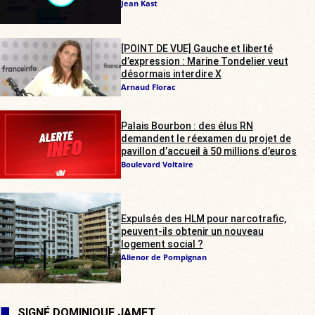
Jean Kast
[POINT DE VUE] Gauche et liberté
d’expression : Marine Tondelier veut
désormais interdire X
Arnaud Florac
Palais Bourbon : des élus RN
demandent le réexamen du projet de
pavillon d’accueil à 50 millions d’euros
Boulevard Voltaire
Expulsés des HLM pour narcotrafic,
peuvent-ils obtenir un nouveau
logement social ?
Alienor de Pompignan
SIGNÉ DOMINIQUE JAMET