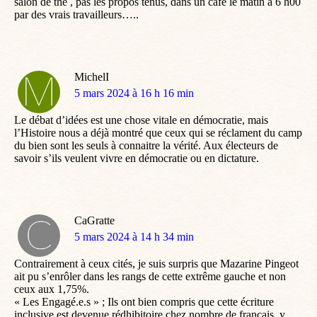
salon de thé , pas les propos tenus, dans un café le matin à 6 h00
par des vrais travailleurs…..
MichelI
dit
5 mars 2024 à 16 h 16 min
:
Le débat d’idées est une chose vitale en démocratie, mais
l’Histoire nous a déjà montré que ceux qui se réclament du camp
du bien sont les seuls à connaitre la vérité. Aux électeurs de
savoir s’ils veulent vivre en démocratie ou en dictature.
CaGratte
dit
5 mars 2024 à 14 h 34 min
:
Contrairement à ceux cités, je suis surpris que Mazarine Pingeot
ait pu s’enrôler dans les rangs de cette extrême gauche et non
ceux aux 1,75%.
« Les Engagé.e.s » ; Ils ont bien compris que cette écriture
inclusive est devenue rédhibitoire chez nombre de français, y