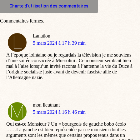
M'inscrire à l'espace commentaire
Charte d'utilisation des commentaires
Commentaires fermés.
Lanation
dit
5 mars 2024 à 17 h 39 min
:
A l’époque lointaine ou je regardais la télévision je me souviens
d’une soirée consacrée à Mussolini . Ce monsieur semblait bien
mal à l’aise lorsqu’un invité raconta à l’antenne la vie du Duce à
l’origine socialiste juste avant de devenir fasciste allié de
l’Allemagne nazie.
mon lieutnant
dit
5 mars 2024 à 16 h 46 min
:
Qui est-ce Monsieur ? Un « bourgeois de gauche bobo écolo
……La gauche est bien représentée par ce monsieur dont les
arguments sont les mêmes que certains propos tenus dans un