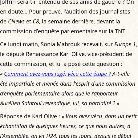
Joffrin sera-t-il entendu de ses amis de gauche ? On
en doute… Pour preuve, l’audition des journalistes
de
CNews
et
C8
, la semaine dernière, devant la
commission d’enquête parlementaire sur la TNT.
Ce lundi matin, Sonia Mabrouk recevait, sur
Europe 1
,
le député Renaissance Karl Olive, vice-président de
cette commission, et lui a posé cette question :
«
Comment avez-vous jugé, vécu cette étape ?
A-t-elle
été impartiale et menée dans l’esprit d’une commission
d’enquête parlementaire alors que le rapporteur
Aurélien Saintoul revendique, lui, sa partialité ? »
Réponse de Karl Olive :
« Vous avez vécu, dans un petit
échantillon de quelques heures, ce que nous autres, à
l’Assemblée, on vit H24, tous les jours, depuis le début