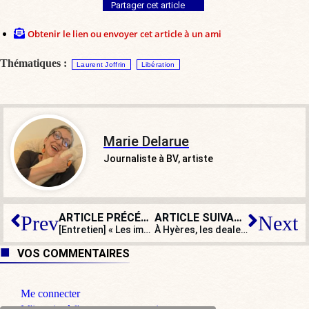
Partager cet article
Obtenir le lien ou envoyer cet article à un ami
Thématiques :
Laurent Joffrin
Libération
Marie Delarue
Journaliste à BV, artiste
ARTICLE PRÉCÉDENT
ARTICLE SUIVANT
Prev
Next
[Entretien] « Les importations massives d’Ukraine ont déstabilisé des filières agricoles »
À Hyères, les dealers marseillais interdits de séjour… par arrêté préfectoral !
VOS COMMENTAIRES
Me connecter