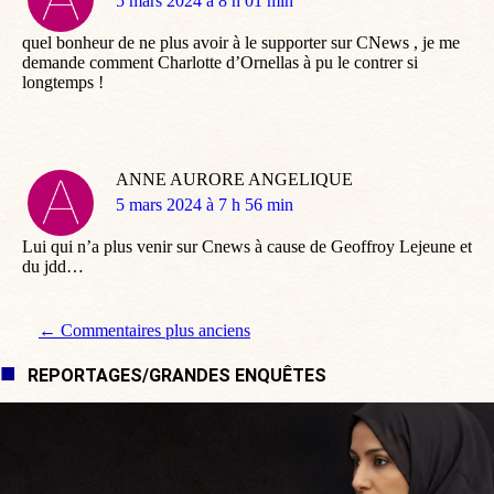
dit
5 mars 2024 à 8 h 01 min
:
quel bonheur de ne plus avoir à le supporter sur CNews , je me
demande comment Charlotte d’Ornellas à pu le contrer si
longtemps !
ANNE AURORE ANGELIQUE
dit
5 mars 2024 à 7 h 56 min
:
Lui qui n’a plus venir sur Cnews à cause de Geoffroy Lejeune et
du jdd…
Navigation de commentaire
← Commentaires plus anciens
REPORTAGES/GRANDES ENQUÊTES