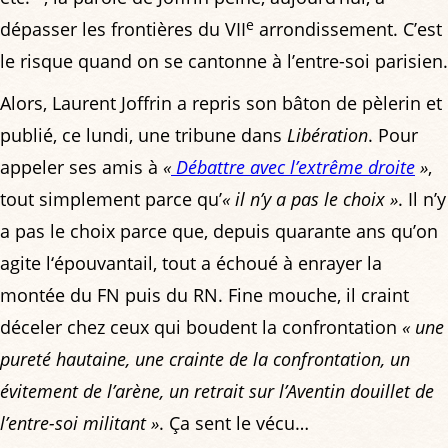
e
dépasser les frontières du VII
arrondissement. C’est
le risque quand on se cantonne à l’entre-soi parisien.
Alors, Laurent Joffrin a repris son bâton de pèlerin et
publié, ce lundi, une tribune dans
Libération
. Pour
appeler ses amis à
«
Débattre avec l’extrême droite
»
,
tout simplement parce qu’
« il n’y a pas le choix »
. Il n’y
a pas le choix parce que, depuis quarante ans qu’on
agite l‘épouvantail, tout a échoué à enrayer la
montée du FN puis du RN. Fine mouche, il craint
déceler chez ceux qui boudent la confrontation
« une
pureté hautaine, une crainte de la confrontation, un
évitement de l’arène, un retrait sur l’Aventin douillet de
l’entre-soi militant »
. Ça sent le vécu…