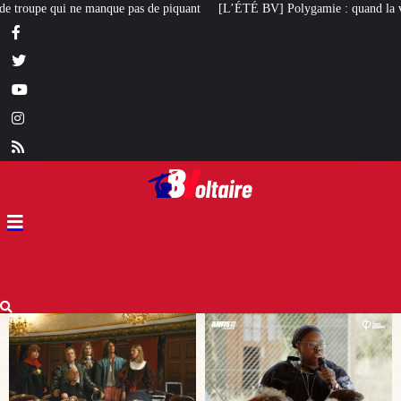
ant
[L’ÉTÉ BV] Polygamie : quand la vérité sort de la bouche d’une militan