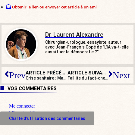
Obtenir le lien ou envoyer cet article à un ami
Dr. Laurent Alexandre
Chirurgien-urologue, essayiste, auteur
avec Jean-François Copé de "L'IA va-t-elle
aussi tuer la démocratie ?"
ARTICLE PRÉCÉDENT
ARTICLE SUIVANT
Prev
Next
Crise sanitaire : Macron se pose en modèle de transparence et d’efficacité !
Faillite du fact-checking : quand le virus échappé du labo passe de « complotiste » à « plausible »…
VOS COMMENTAIRES
Me connecter
M'inscrire à l'espace commentaire
Charte d'utilisation des commentaires