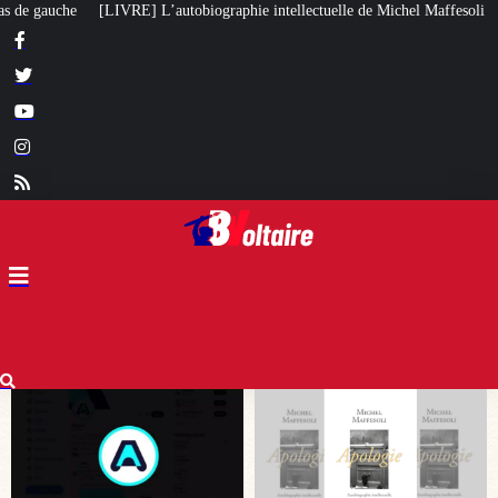
phie intellectuelle de Michel Maffesoli
Pour regagner son influence en Af