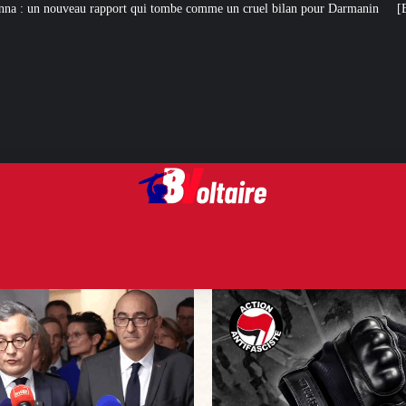
ui tombe comme un cruel bilan pour Darmanin
[ENQUÊTE] Nos nouvelles révé