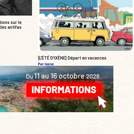
ions sur le
des antifas
[L’ÉTÉ D’IXÈNE] Départ en vacances
Par
Ixene