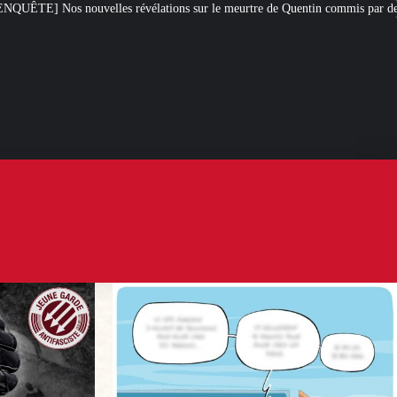
lations sur le meurtre de Quentin commis par des antifas
[L’ÉTÉ D’IXÈN