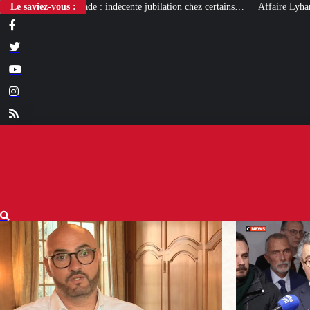
décente jubilation chez certains…
Le saviez-vous :
Affaire Lyhanna : un nouveau rapport q