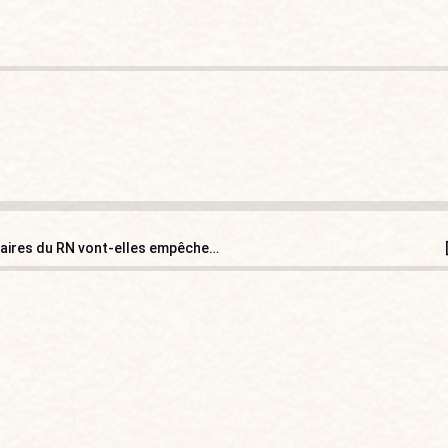
[VOTRE AVIS] Les perquisitions concernant des prestataires du RN vont-elles empêcher son accès au second tour en 2027 ?