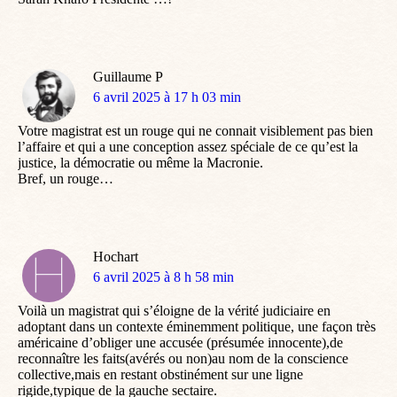
Guillaume P
dit
6 avril 2025 à 17 h 03 min
:
Votre magistrat est un rouge qui ne connait visiblement pas bien
l’affaire et qui a une conception assez spéciale de ce qu’est la
justice, la démocratie ou même la Macronie.
Bref, un rouge…
Hochart
dit
6 avril 2025 à 8 h 58 min
:
Voilà un magistrat qui s’éloigne de la vérité judiciaire en
adoptant dans un contexte éminemment politique, une façon très
américaine d’obliger une accusée (présumée innocente),de
reconnaître les faits(avérés ou non)au nom de la conscience
collective,mais en restant obstinément sur une ligne
rigide,typique de la gauche sectaire.