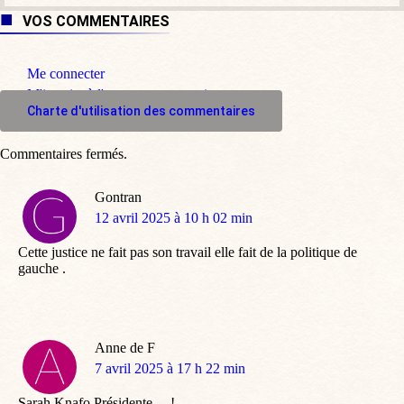
VOS COMMENTAIRES
Me connecter
M'inscrire à l'espace commentaire
Charte d'utilisation des commentaires
Commentaires fermés.
Gontran
dit
12 avril 2025 à 10 h 02 min
:
Cette justice ne fait pas son travail elle fait de la politique de
gauche .
Anne de F
dit
7 avril 2025 à 17 h 22 min
:
Sarah Knafo Présidente …!