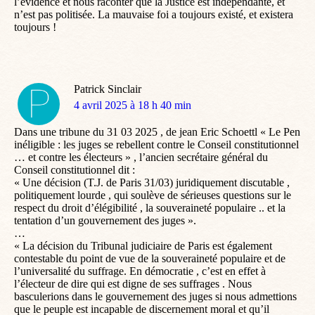
l’évidence et nous raconter que la Justice est indépendante, et
n’est pas politisée. La mauvaise foi a toujours existé, et existera
toujours !
Patrick Sinclair
dit
4 avril 2025 à 18 h 40 min
:
Dans une tribune du 31 03 2025 , de jean Eric Schoettl « Le Pen
inéligible : les juges se rebellent contre le Conseil constitutionnel
… et contre les électeurs » , l’ancien secrétaire général du
Conseil constitutionnel dit :
« Une décision (T.J. de Paris 31/03) juridiquement discutable ,
politiquement lourde , qui soulève de sérieuses questions sur le
respect du droit d’élégibilité , la souveraineté populaire .. et la
tentation d’un gouvernement des juges ».
…
« La décision du Tribunal judiciaire de Paris est également
contestable du point de vue de la souveraineté populaire et de
l’universalité du suffrage. En démocratie , c’est en effet à
l’électeur de dire qui est digne de ses suffrages . Nous
basculerions dans le gouvernement des juges si nous admettions
que le peuple est incapable de discernement moral et qu’il