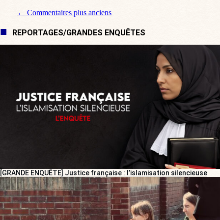
Navigation de commentaire
← Commentaires plus anciens
REPORTAGES/GRANDES ENQUÊTES
[GRANDE ENQUÊTE] Justice française : l’islamisation silencieuse