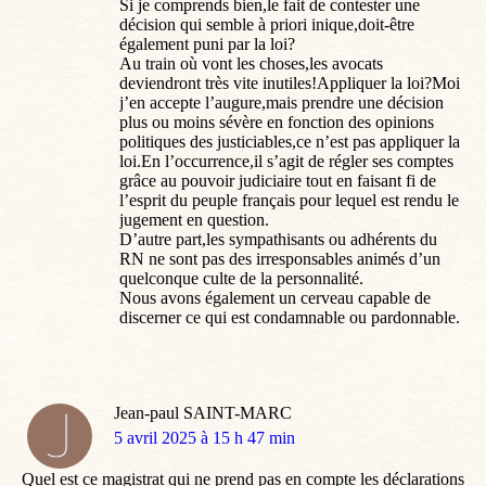
Si je comprends bien,le fait de contester une
décision qui semble à priori inique,doit-être
également puni par la loi?
Au train où vont les choses,les avocats
deviendront très vite inutiles!Appliquer la loi?Moi
j’en accepte l’augure,mais prendre une décision
plus ou moins sévère en fonction des opinions
politiques des justiciables,ce n’est pas appliquer la
loi.En l’occurrence,il s’agit de régler ses comptes
grâce au pouvoir judiciaire tout en faisant fi de
l’esprit du peuple français pour lequel est rendu le
jugement en question.
D’autre part,les sympathisants ou adhérents du
RN ne sont pas des irresponsables animés d’un
quelconque culte de la personnalité.
Nous avons également un cerveau capable de
discerner ce qui est condamnable ou pardonnable.
Jean-paul SAINT-MARC
dit
5 avril 2025 à 15 h 47 min
:
Quel est ce magistrat qui ne prend pas en compte les déclarations