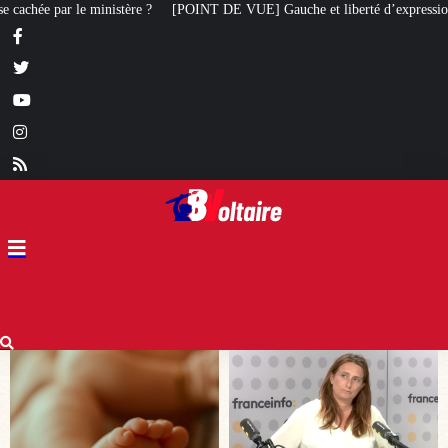
 DE VUE] Gauche et liberté d’expression : Marine Tondelier veut désormais i