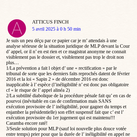
ATTICUS FINCH
dit
5 avril 2025 à 0 h 50 min
:
Je suis un peu déçu par ce papier car je m’ attendais à une
analyse sérieuse de la situation juridique de MLP devant la Cour
d’ appel, or il n’ en est rien et ce magistrat anonyme ne connait
visiblement pas le dossier et, visiblement pas trop le droit non
plus…
1/La prévention a fait l objet d’ une « rectification » par le
tribunal de sorte que les derniers faits reprochés datent de février
2016 et la loi « Sapin 2 » de décembre 2016 est donc
inapplicable à l’ espèce (l’inéligibilité n’ est donc pas obligatoire
cf « le risque de l’ appel alinéa 2)
2/La subtilité diabolique de la procédure pénale fait qu’ en cas de
pourvoi (inévitable en cas de confirmation mais SANS
exécution provisoire de l’ inéligibilité, pour gagner du temps et
enjamber la présidentielle) son effet suspensif fait que c’ est l’
exécution provisoire du 1er jugement qui est maintenu!!!
Caramba encore raté!
3/Seule solution pour MLP (sauf loi nouvelle plus douce votée
entre temps) prier pour que la durée de l’ inéligibilité en appel ne