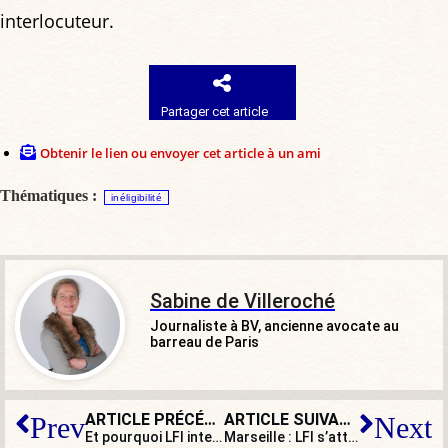
interlocuteur.
Partager cet article
Obtenir le lien ou envoyer cet article à un ami
Thématiques :
inéligibilité
Sabine de Villeroché
Journaliste à BV, ancienne avocate au
barreau de Paris
ARTICLE PRÉCÉDENT
ARTICLE SUIVANT
Prev
Next
Et pourquoi LFI interdirait-elle à J.D. Vance de faire le pèlerinage de Chartres ?
Marseille : LFI s’attaque au symbole de la Bonne Mère