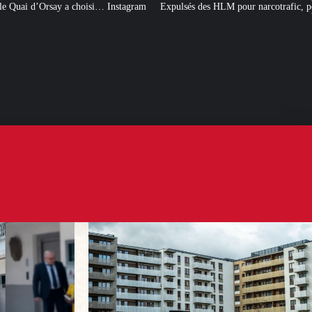
 Instagram
Expulsés des HLM pour narcotrafic, peuvent-ils obtenir un nouve