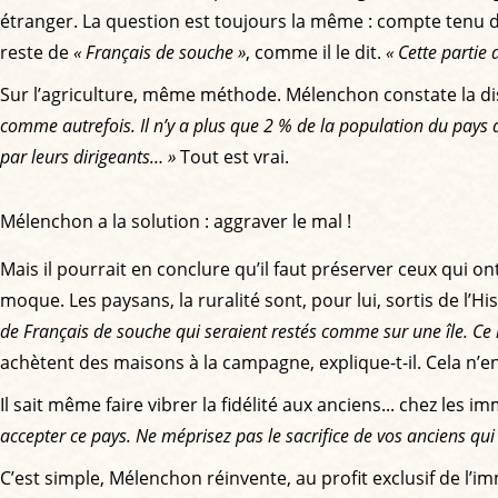
étranger. La question est toujours la même : compte tenu du
reste de
« Français de souche »
, comme il le dit.
« Cette partie 
Sur l’agriculture, même méthode. Mélenchon constate la di
comme autrefois. Il n’y a plus que 2 % de la population du pays qu
par leurs dirigeants… »
Tout est vrai.
Mélenchon a la solution : aggraver le mal !
Mais il pourrait en conclure qu’il faut préserver ceux qui
moque. Les paysans, la ruralité sont, pour lui, sortis de l’His
de Français de souche qui seraient restés comme sur une île. Ce n’
achètent des maisons à la campagne, explique-t-il. Cela n’
Il sait même faire vibrer la fidélité aux anciens... chez les i
accepter ce pays. Ne méprisez pas le sacrifice de vos anciens qui
C’est simple, Mélenchon réinvente, au profit exclusif de l’immig