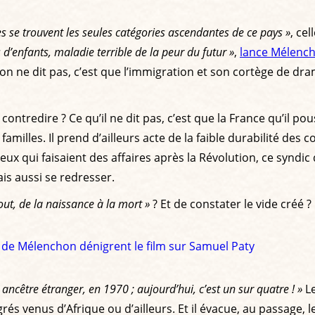
es se trouvent les seules catégories ascendantes de ce pays »
, ce
 d’enfants, maladie terrible de la peur du futur »
,
lance Mélenc
 ne dit pas, c’est que l’immigration et son cortège de dram
 contredire ? Ce qu’il ne dit pas, c’est que la France qu’il p
amilles. Il prend d’ailleurs acte de la faible durabilité des
x qui faisaient des affaires après la Révolution, ce syndic d
is aussi se redresser.
ut, de la naissance à la mort »
? Et de constater le vide créé
s de Mélenchon dénigrent le film sur Samuel Paty
 ancêtre étranger, en 1970 ; aujourd’hui, c’est un sur quatre ! »
Le
igrés venus d’Afrique ou d’ailleurs. Et il évacue, au passage,