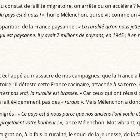
 constat de faillite migratoire, on arrête ou on accélère ? 
du pays est à nous ! »
, hurle Mélenchon, qui se vit comme un
sparition de la France paysanne :
« La ruralité qu’on nous jette
i est paysanne. Il y avait 7 millions de paysans, en 1945 ; il en 
 ont échappé au massacre de nos campagnes, que la France a 
toire : il déteste cette France racinaire, attachée à sa terre.
est pas vrai, la ruralité est brassée. »
Car ceux qui ont réussi 
en fait évidemment pas des
« ruraux »
. Mais Mélenchon a donc 
mmigrés :
« Ce pays est à nous parce que nos anciens l’ont voulu e
 projetaient votre bonheur ! »
, lance Mélenchon. Mot vibrant, q
ration, à la fois la ruralité, le souci de la jeunesse, de la fa