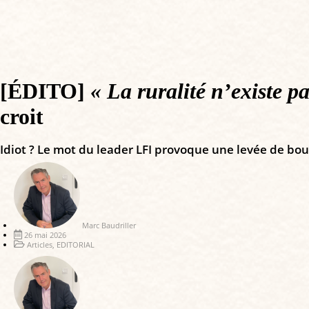
[ÉDITO]
« La ruralité n’existe pa
croit
Idiot ? Le mot du leader LFI provoque une levée de boucl
Marc Baudriller
26 mai 2026
Articles
,
EDITORIAL