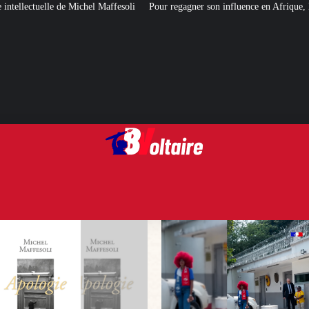
affesoli
Pour regagner son influence en Afrique, le Quai d’Orsay a choisi…