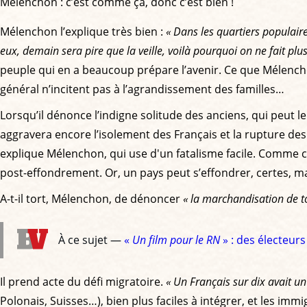
Mélenchon : c’est comme ça, donc c’est bien !
Mélenchon l’explique très bien :
« Dans les quartiers populair
eux, demain sera pire que la veille, voilà pourquoi on ne fait plus
peuple qui en a beaucoup prépare l’avenir. Ce que Mélenchon
général n’incitent pas à l’agrandissement des familles…
Lorsqu’il dénonce l’indigne solitude des anciens, qui peut le
aggravera encore l’isolement des Français et la rupture des f
explique Mélenchon, qui use d'un fatalisme facile. Comme ceu
post-effondrement. Or, un pays peut s’effondrer, certes, ma
A-t-il tort, Mélenchon, de dénoncer
« la marchandisation de to
À ce sujet —
«
Un film pour le RN
» : des électeur
Il prend acte du défi migratoire.
« Un Français sur dix avait un
Polonais, Suisses…), bien plus faciles à intégrer, et les imm