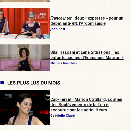
France Inter
: deux « expertes » pour un
débat anti-RN, l’Arcom saisie
Jean Kast
Bilal Hassani et Lena Situations : les
enfants cachés d’Emmanuel Macron ?
Nicolas Gauthier
LES PLUS LUS DU MOIS
Cap-Ferret : Marion Cotillard, soutien
des Soulèvements de la Terre,
secourue par les agriculteurs
Gabrielle Cluzel