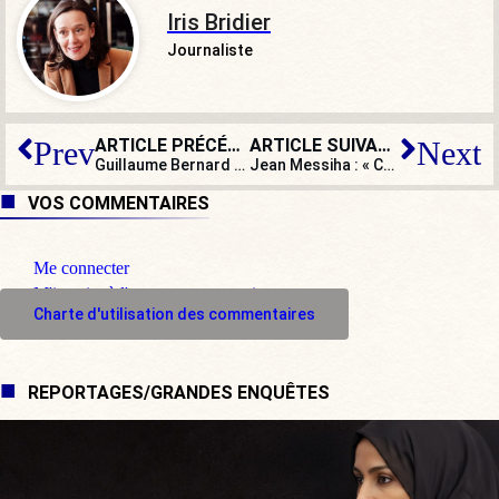
Iris Bridier
Journaliste
ARTICLE PRÉCÉDENT
ARTICLE SUIVANT
Prev
Next
Guillaume Bernard : « Ces mesures de reconfinement ne sont pas claires… Les Français sont très inquiets pour l’avenir ! »
Jean Messiha : « Ce nouveau confinement est le symbole d’un échec, l’exécutif n’a pas tiré de leçons de la première vague »
VOS COMMENTAIRES
Me connecter
M'inscrire à l'espace commentaire
Charte d'utilisation des commentaires
REPORTAGES/GRANDES ENQUÊTES