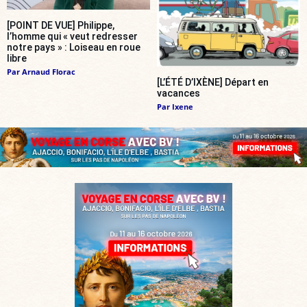
[POINT DE VUE] Philippe,
l’homme qui « veut redresser
notre pays » : Loiseau en roue
libre
Par
Arnaud Florac
[L’ÉTÉ D’IXÈNE] Départ en
vacances
Par
Ixene