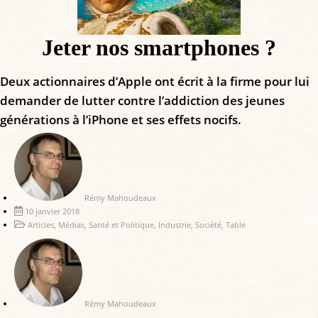
Jeter nos smartphones ?
Deux actionnaires d’Apple ont écrit à la firme pour lui
demander de lutter contre l’addiction des jeunes
générations à l’iPhone et ses effets nocifs.
Rémy Mahoudeaux
10 janvier 2018
Articles
,
Médias
,
Santé et Politique
,
Industrie
,
Société
,
Table
Rémy Mahoudeaux