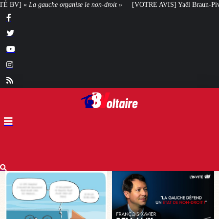
n-droit
»
[VOTRE AVIS] Yaël Braun-Pivet doit-elle renoncer à son projet arc