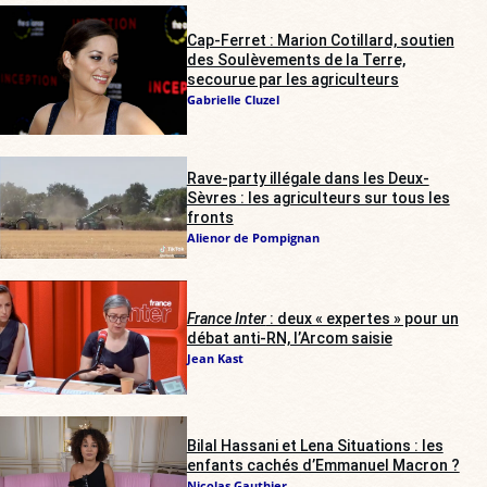
Cap-Ferret : Marion Cotillard, soutien
des Soulèvements de la Terre,
secourue par les agriculteurs
Gabrielle Cluzel
Rave-party illégale dans les Deux-
Sèvres : les agriculteurs sur tous les
fronts
Alienor de Pompignan
France Inter
: deux « expertes » pour un
débat anti-RN, l’Arcom saisie
Jean Kast
Bilal Hassani et Lena Situations : les
enfants cachés d’Emmanuel Macron ?
Nicolas Gauthier