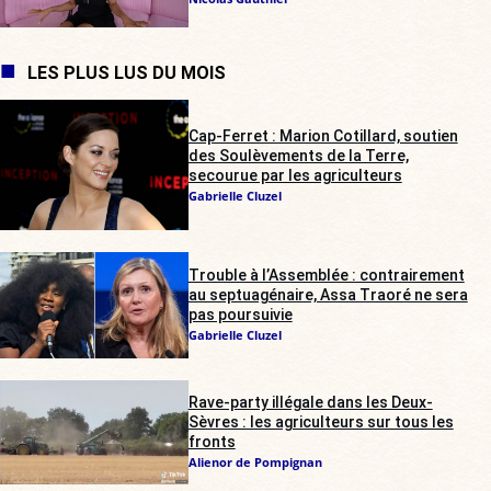
LES PLUS LUS DU MOIS
Cap-Ferret : Marion Cotillard, soutien
des Soulèvements de la Terre,
secourue par les agriculteurs
Gabrielle Cluzel
Trouble à l’Assemblée : contrairement
au septuagénaire, Assa Traoré ne sera
pas poursuivie
Gabrielle Cluzel
Rave-party illégale dans les Deux-
Sèvres : les agriculteurs sur tous les
fronts
Alienor de Pompignan