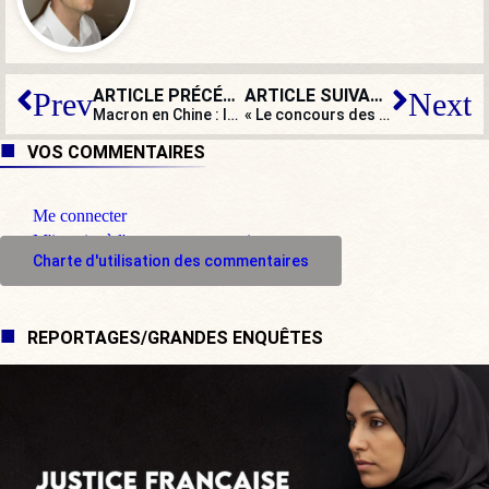
ARTICLE PRÉCÉDENT
ARTICLE SUIVANT
Prev
Next
Macron en Chine : le retour des fondamentaux du Quai d’Orsay ?
« Le concours des pires ronds-points permet de dénoncer le gaspillage scandaleux de l’argent public ! »
VOS COMMENTAIRES
Me connecter
M'inscrire à l'espace commentaire
Charte d'utilisation des commentaires
REPORTAGES/GRANDES ENQUÊTES