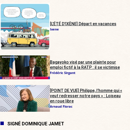
[L’ÉTÉ D’IXÈNE] Départ en vacances
Ixene
Bagayoko visé par une plainte pour
emploi fictif à la RATP : il se victimise
Frédéric Sirgant
[POINT DE VUE] Philippe, l’homme qui «
veut redresser notre pays » : Loiseau
en roue libre
Arnaud Florac
SIGNÉ DOMINIQUE JAMET