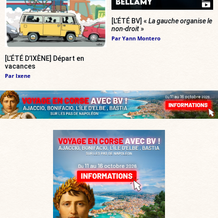
[L’ÉTÉ BV] «
La gauche organise le
non-droit
»
Par
Yann Montero
[L’ÉTÉ D’IXÈNE] Départ en
vacances
Par
Ixene