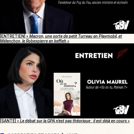
[ENTRETIEN]
« Macron, une sorte de petit Turreau en Playmobil, et
Mélenchon, le Robespierre en keffieh »
[SANTÉ]
« Le débat sur la GPA n’est pas théorique : il est déjà en cours »