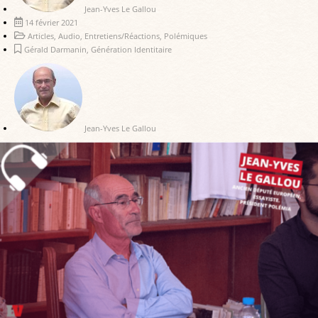
Jean-Yves Le Gallou
14 février 2021
Articles
,
Audio
,
Entretiens/Réactions
,
Polémiques
Gérald Darmanin
,
Génération Identitaire
Jean-Yves Le Gallou