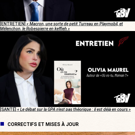
[ENTRETIEN]
« Macron, une sorte de petit Turreau en Playmobil, et
Mélenchon, le Robespierre en keffieh »
[SANTÉ]
« Le débat sur la GPA n’est pas théorique : il est déjà en cours »
CORRECTIFS ET MISES À JOUR