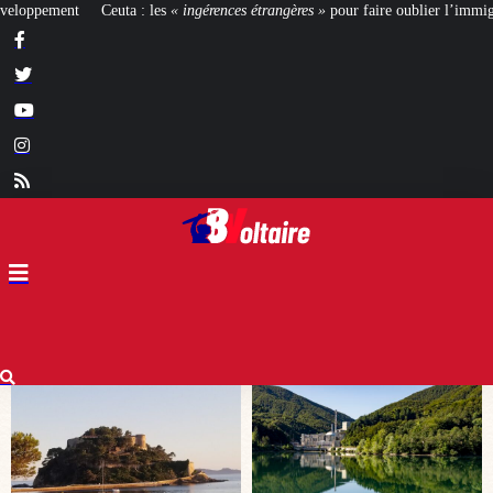
ces étrangères »
pour faire oublier l’immigration ?
[BIENVENUE CHEZ LES 