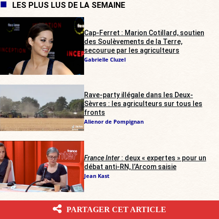
LES PLUS LUS DE LA SEMAINE
Cap-Ferret : Marion Cotillard, soutien
des Soulèvements de la Terre,
secourue par les agriculteurs
Gabrielle Cluzel
Rave-party illégale dans les Deux-
Sèvres : les agriculteurs sur tous les
fronts
Alienor de Pompignan
France Inter
: deux « expertes » pour un
débat anti-RN, l’Arcom saisie
Jean Kast
PARTAGER CET ARTICLE
Bilal Hassani et Lena Situations : les